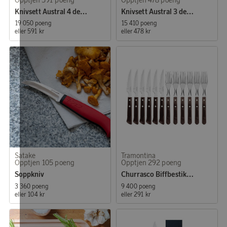
Knivsett Austral 4 deler Stål/Sort
Knivsett Austral 3 deler Stål/Sort
19 050 poeng
15 410 poeng
eller
591 kr
eller
478 kr
Satake
Tramontina
Opptjen 105 poeng
Opptjen 292 poeng
Soppkniv
Churrasco Biffbestikk 12 stk
3 360 poeng
9 400 poeng
eller
104 kr
eller
291 kr