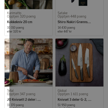
Karimatto
Satake
Opptjen 320 poeng
Opptjen 448 poeng
Kokkekniv 20 cm
Shiro Nakiri Grønnsakskniv 16 cm
10 310 poeng
14 430 poeng
eller
320 kr
eller
447 kr
Tefal
Global
Opptjen 347 poeng
Opptjen 1 611 poeng
JO Knivsett 2 deler: Kokk 15 cm + Skrellekniv 9 cm
Knivset 3 deler G-2, GS-5, GS-38
11 170 poeng
51 950 poeng