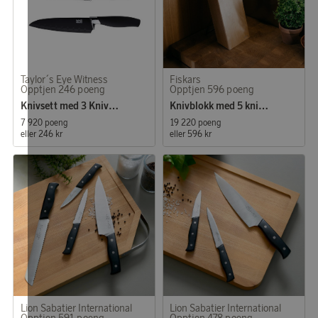
Taylor´s Eye Witness
Fiskars
Opptjen 246 poeng
Opptjen 596 poeng
Knivsett med 3 Kniver Brooklyn Krom
Knivblokk med 5 kniver
7 920 poeng
19 220 poeng
eller
246 kr
eller
596 kr
Lion Sabatier International
Lion Sabatier International
Opptjen 591 poeng
Opptjen 478 poeng