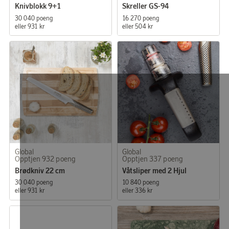
Knivblokk 9+1
Skreller GS-94
30 040 poeng
16 270 poeng
eller
931 kr
eller
504 kr
Global
Global
Opptjen 932 poeng
Opptjen 337 poeng
Brødkniv 22 cm
Våtsliper med 2 Hjul
30 040 poeng
10 840 poeng
eller
931 kr
eller
336 kr