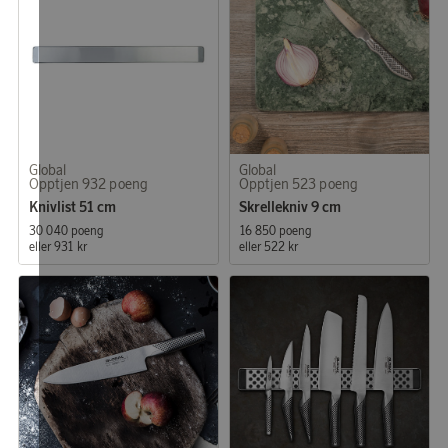
Global
Global
Opptjen 932 poeng
Opptjen 523 poeng
Knivlist 51 cm
Skrellekniv 9 cm
30 040 poeng
16 850 poeng
eller
931 kr
eller
522 kr