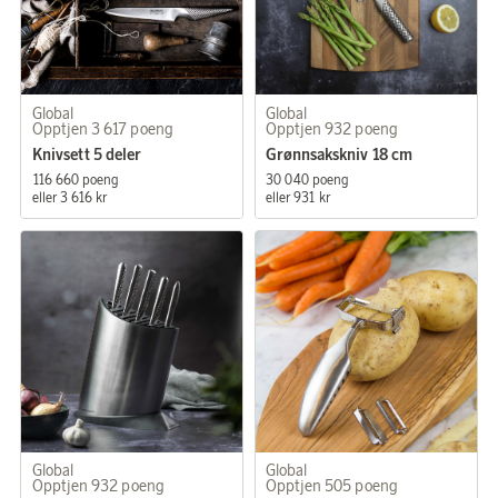
Global
Global
Opptjen 3 617 poeng
Opptjen 932 poeng
Knivsett 5 deler
Grønnsakskniv 18 cm
116 660 poeng
30 040 poeng
eller
3 616 kr
eller
931 kr
Global
Global
Opptjen 932 poeng
Opptjen 505 poeng