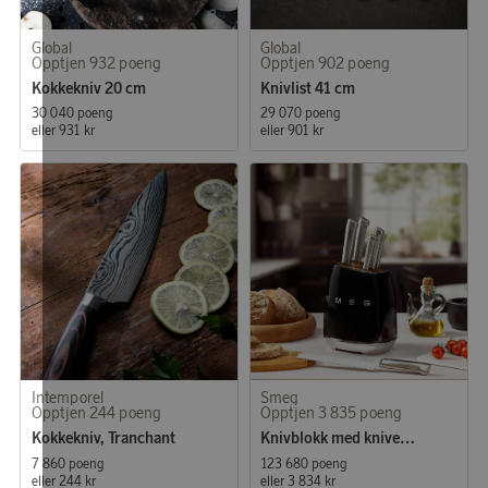
Global
Global
Opptjen 932 poeng
Opptjen 902 poeng
Kokkekniv 20 cm
Knivlist 41 cm
30 040 poeng
29 070 poeng
eller
931 kr
eller
901 kr
Intemporel
Smeg
Opptjen 244 poeng
Opptjen 3 835 poeng
Kokkekniv, Tranchant
Knivblokk med kniver Svart
7 860 poeng
123 680 poeng
eller
244 kr
eller
3 834 kr