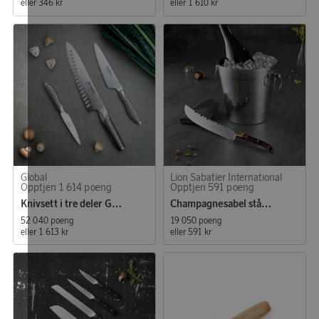
eller
346 kr
eller
1 610 kr
Global
Lion Sabatier International
Opptjen 1 614 poeng
Opptjen 591 poeng
Knivsett i tre deler G-77, GS-89 og GS-38
Champagnesabel stål/tre
52 040 poeng
19 050 poeng
eller
1 613 kr
eller
591 kr