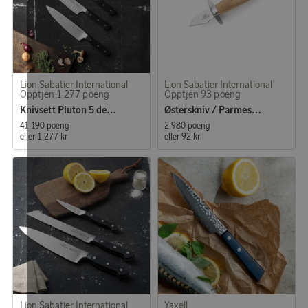
Lion Sabatier International
Lion Sabatier International
Opptjen 1 277 poeng
Opptjen 93 poeng
Knivsett Pluton 5 deler stål/svart
Østerskniv / Parmesankniv stål/tre
41 190 poeng
2 980 poeng
eller
1 277 kr
eller
92 kr
Lion Sabatier International
Yaxell