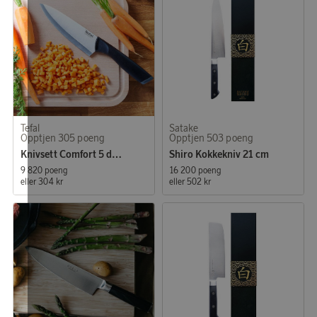
Tefal
Satake
Opptjen 305 poeng
Opptjen 503 poeng
Knivsett Comfort 5 deler
Shiro Kokkekniv 21 cm
9 820 poeng
16 200 poeng
eller
304 kr
eller
502 kr