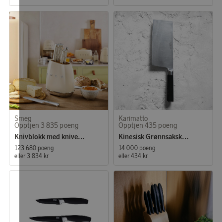
Smeg
Karimatto
Opptjen 3 835 poeng
Opptjen 435 poeng
Knivblokk med kniver Creme
Kinesisk Grønnsakskniv 18 cm
123 680 poeng
14 000 poeng
eller
3 834 kr
eller
434 kr