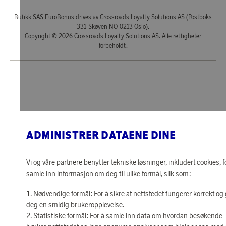
Butikk SAS EuroBonus drives av Crossroads Loyalty Solutions AS (Postboks
331 Skøyen NO-0213 Oslo).
Copyright © 2026 Crossroads Loyalty Solutions AS. Alle rettigheter
forbeholdt.
ADMINISTRER DATAENE DINE
Vi og våre partnere benytter tekniske løsninger, inkludert cookies, f
samle inn informasjon om deg til ulike formål, slik som:
Nødvendige formål: For å sikre at nettstedet fungerer korrekt og 
deg en smidig brukeropplevelse.
Statistiske formål: For å samle inn data om hvordan besøkende