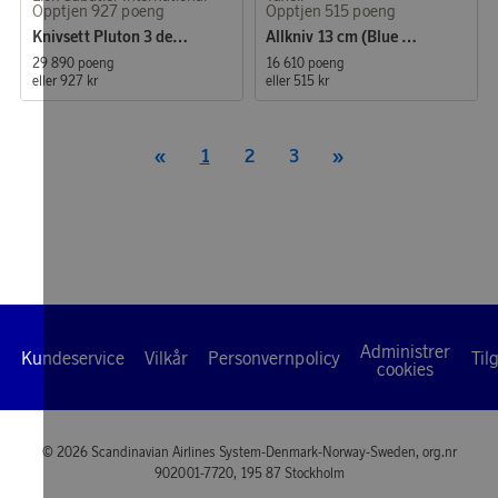
Opptjen 927 poeng
Opptjen 515 poeng
Knivsett Pluton 3 deler stål/svart
Allkniv 13 cm (Blue Breeze)
29 890 poeng
16 610 poeng
eller
927 kr
eller
515 kr
«
1
2
3
»
Administrer
Kundeservice
Vilkår
Personvernpolicy
Til
cookies
© 2026 Scandinavian Airlines System-Denmark-Norway-Sweden, org.nr
902001-7720, 195 87 Stockholm