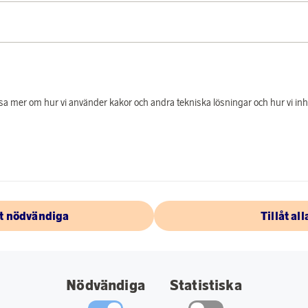
PRODUKTBES
Läkare Utan Gränser
liv och lindrar nöd 
kriser, krig och natu
tillhörighet.
 läsa mer om hur vi använder kakor och andra tekniska lösningar och hur vi i
Varje år bistår vi m
över 60 länder runt 
värnar om att ge om
humanitära insatser
malaria, tuberkulos
åt nödvändiga
Tillåt all
ut i samband med j
naturkatastrofer.
Vi är oftast först på
hjälpen når fram. Ti
Nödvändiga
Statistiska