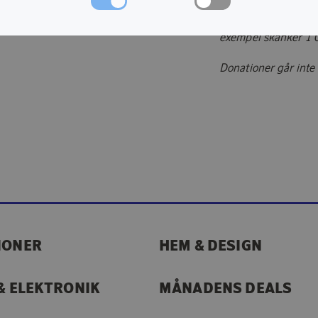
Donera poäng till v
en ChangeMakers-akt
exempel skänker 1 
Donationer går inte 
IONER
HEM & DESIGN
& ELEKTRONIK
MÅNADENS DEALS