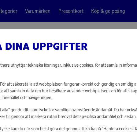
tegorier
Varumärken
Presentkort
Köp & ge poäng
 DINA UPPGIFTER
Donation
LÄKARE
ners utnyttjar tekniska lösningar, inklusive cookies, för att samla in informa
Endast poäng
För att säkerställa att webbplatsen fungerar korrekt och ger dig en smidig
1 000 poäng
För att samla in data om hur besökare använder webbplatsen och för att sk
 innehållet och navigeringen.
åt alla" ger du ditt samtycke för samtliga ovanstående ändamål. Du har också
LOGGA IN FÖR
r till genom att markera rutan bredvid det specifika ändamålet och sedan kli
mtycke kan du när som helst göra det genom att klicka på "Hantera cookies" l