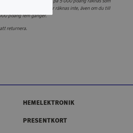
älgörenhet: Varje donation på 5 000 poäng räknas som
ivitet. Mindre donationer räknas inte, även om du till
000 poäng fem gånger.
att returnera.
HEMELEKTRONIK
PRESENTKORT