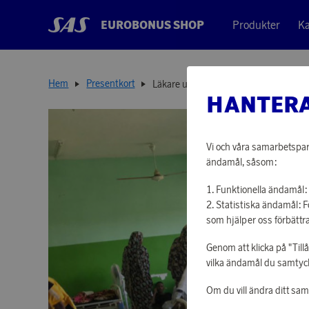
EUROBONUS SHOP
Produkter
Ka
Hem
Presentkort
Läkare utan gränser
HANTERA
Vi och våra samarbetspart
ändamål, såsom:
Funktionella ändamål: 
Statistiska ändamål: 
som hjälper oss förbättra
Genom att klicka på "Till
vilka ändamål du samtycke
Om du vill ändra ditt sa