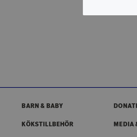
BARN & BABY
DONAT
KÖKSTILLBEHÖR
MEDIA 