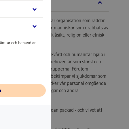
KRIVNING
 är en medicinsk humanitär organisation som räddar
där vi behövs mest. Vi bistår människor som drabbats av
rkatastrofer oavsett politisk åsikt, religion eller etnisk
nhämtar och behandlar
iljontals människor med sjukvård och humanitär hjälp i
om i världen. Vi finns där behoven är som störst och
sorg till de mest utsatta grupperna. Förutom
 i kris- och konflikthärdar bekämpar vi sjukdomar som
 och hiv/aids. Dessutom rycker vår personal omgående
a
ordbävningar, översvämningar och andra
 plats - vår utrustning är redan packad - och vi vet att
llsammans gör vi skillnad!