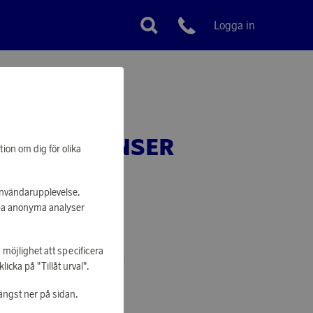
Logga in
Kundservice
 UTAN GRÄNSER
tion om dig för olika
 användarupplevelse.
apa anonyma analyser
 möjlighet att specificera
 ATT KUNNA HANDLA
cka på "Tillåt urval".
ängst ner på sidan.