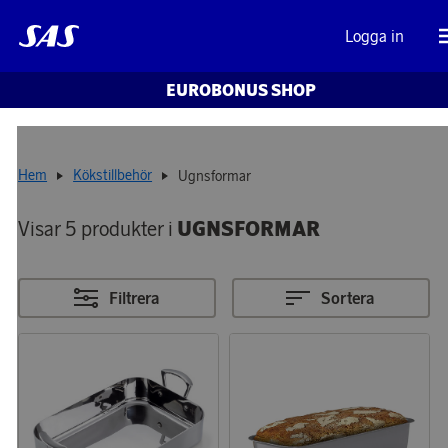
Logga in
EUROBONUS SHOP
Hem
Kökstillbehör
Ugnsformar
Visar 5 produkter i
UGNSFORMAR
Filtrera
Sortera