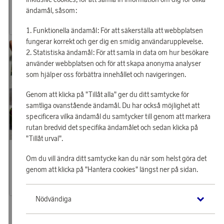
Pilastro Ugnsformar 2-pack
Gratängform 22 cm
ändamål, såsom:
17 190 poäng
16 460 poäng
eller
533 kr
eller
510 kr
Funktionella ändamål: För att säkerställa att webbplatsen
fungerar korrekt och ger dig en smidig användarupplevelse.
Statistiska ändamål: För att samla in data om hur besökare
använder webbplatsen och för att skapa anonyma analyser
som hjälper oss förbättra innehållet och navigeringen.
Genom att klicka på "Tillåt alla" ger du ditt samtycke för
samtliga ovanstående ändamål. Du har också möjlighet att
specificera vilka ändamål du samtycker till genom att markera
rutan bredvid det specifika ändamålet och sedan klicka på
"Tillåt urval".
Sagaform
Tjäna 292 poäng
Om du vill ändra ditt samtycke kan du när som helst göra det
Flora Ugnsform Beige
genom att klicka på "Hantera cookies" längst ner på sidan.
9 400 poäng
eller
291 kr
Nödvändiga