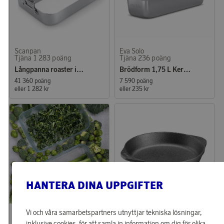
Scanpan
Eva Solo
Tjäna 1 283 poäng
Tjäna 236 poäng
Långpanna roaster induktion
Brödform 1,75 L Keramisk Slip-Let
41 360 poäng
7 590 poäng
eller
1 282 kr
eller
235 kr
HANTERA DINA UPPGIFTER
Stelton
Skeppshult
Vi och våra samarbetspartners utnyttjar tekniska lösningar,
Tjäna 533 poäng
Tjäna 511 poäng
inklusive cookies, för att samla in information om dig för olika