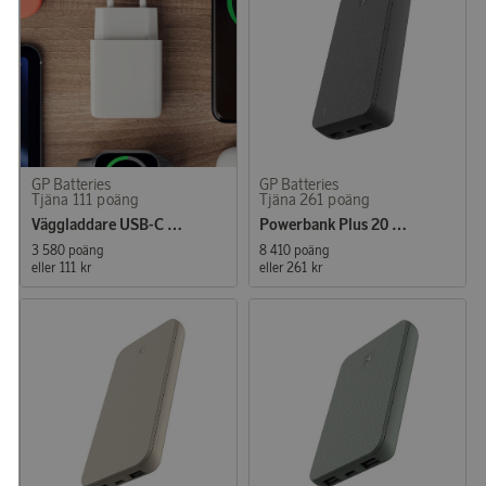
GP Batteries
GP Batteries
Tjäna 111 poäng
Tjäna 261 poäng
Väggladdare USB-C + USB-A 20W PD
Powerbank Plus 20 000 mAh Svart
3 580 poäng
8 410 poäng
eller
111 kr
eller
261 kr