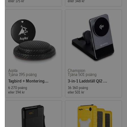
eller
175 kr
eller
348 kr
Aqiila
Champion
Tjäna 195 poäng
Tjäna 501 poäng
Tagbird + Monteringshölje
3-in-1 Laddställ QI2 15W
6 270 poäng
16 160 poäng
eller
194 kr
eller
501 kr