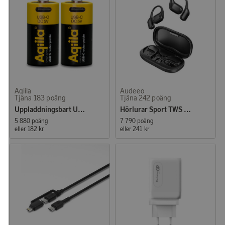
Aqiila
Audeeo
Tjäna 183 poäng
Tjäna 242 poäng
Uppladdningsbart USB-C Lithium batteri CR123A 2-p
Hörlurar Sport TWS Escape Svart
5 880 poäng
7 790 poäng
eller
182 kr
eller
241 kr