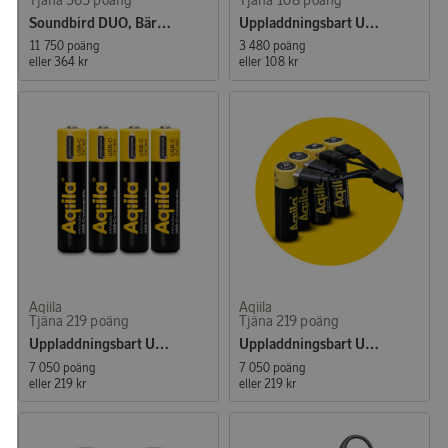
Soundbird DUO, Bärbar 2-i-1-högtalare
Uppladdningsbart USB-C Li batteri 18650
11 750 poäng
3 480 poäng
eller
364 kr
eller
108 kr
Aqiila
Aqiila
Tjäna 219 poäng
Tjäna 219 poäng
Uppladdningsbart USB-C Li batteri AAA 1,5V 4-p
Uppladdningsbart USB-C Li batteri AA 1,5V 4-p
7 050 poäng
7 050 poäng
eller
219 kr
eller
219 kr