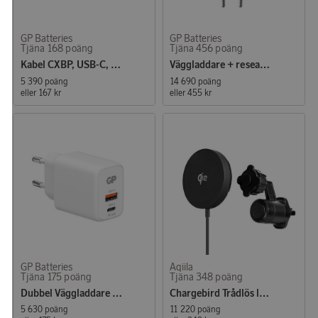
GP Batteries
GP Batteries
Tjäna 168 poäng
Tjäna 456 poäng
Kabel CXBP, USB-C, Lightning adapter 60W 1,5 m
Väggladdare + reseadapter
5 390 poäng
14 690 poäng
eller
167 kr
eller
455 kr
GP Batteries
Aqiila
Tjäna 175 poäng
Tjäna 348 poäng
Dubbel Väggladdare WM2E
Chargebird Trådlös laddare med bilfäste
5 630 poäng
11 220 poäng