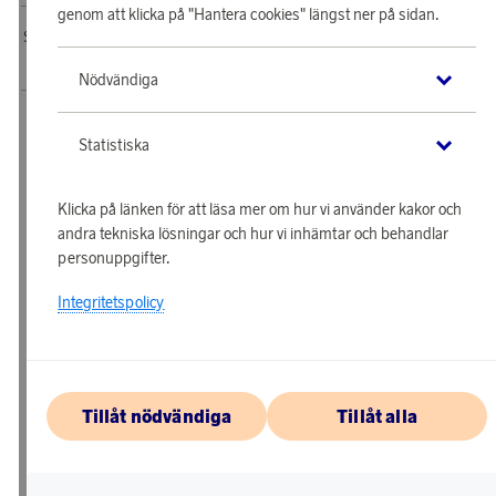
genom att klicka på "Hantera cookies" längst ner på sidan.
SAS EuroBonus webbshop drivs av Awardit CLS AB. Copyright © 2026 Awardit
CLS AB. All Rights Reserved.
Nödvändiga
Statistiska
Klicka på länken för att läsa mer om hur vi använder kakor och
andra tekniska lösningar och hur vi inhämtar och behandlar
personuppgifter.
Integritetspolicy
Tillåt nödvändiga
Tillåt alla