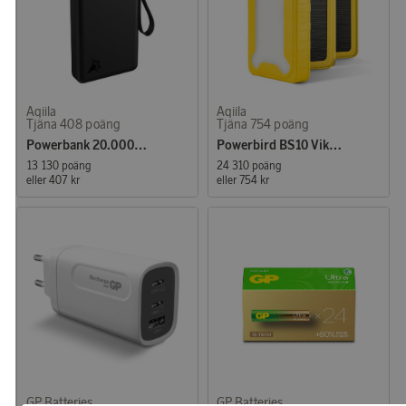
Aqiila
Aqiila
Tjäna 408 poäng
Tjäna 754 poäng
Powerbank 20.000mAh 65W
Powerbird BS10 Vikbar Solar Powerbank 10.000mAh + Lampa
13 130 poäng
24 310 poäng
eller
407 kr
eller
754 kr
GP Batteries
GP Batteries