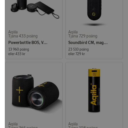
Aqiila
Aqiila
Tjäna 433 poäng
Tjäna 729 poäng
Powerbottle BO5, Vattenflaska med avtagbar Powerbank
Soundbird CM, magnetisk bärbar Högtalare
13 960 poäng
23 510 poäng
eller
433 kr
eller
729 kr
Aqiila
Aqiila
Tjäna 365 poäng
Tjäna 108 poäng