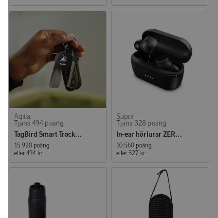
Aqiila
Supra
Tjäna 494 poäng
Tjäna 328 poäng
TagBird Smart Tracker iOS & Andriod 4-P
In-ear hörlurar ZERO-TX Black
15 920 poäng
10 560 poäng
eller
494 kr
eller
327 kr