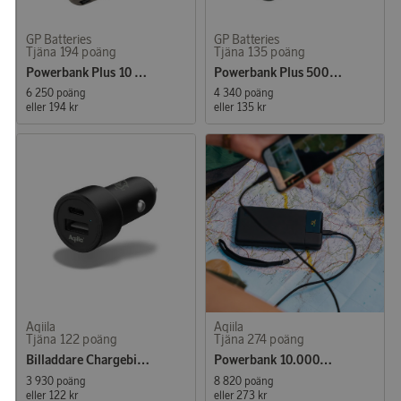
GP Batteries
GP Batteries
Tjäna 194 poäng
Tjäna 135 poäng
Powerbank Plus 10 000 mAh Cream
Powerbank Plus 5000 mAh Grå
6 250 poäng
4 340 poäng
eller
194 kr
eller
135 kr
Aqiila
Aqiila
Tjäna 122 poäng
Tjäna 274 poäng
Billaddare Chargebird CC2
Powerbank 10.000mAh 20W
3 930 poäng
8 820 poäng
eller
122 kr
eller
273 kr