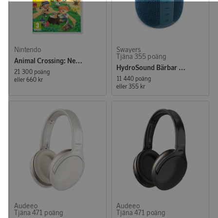
Nintendo
Swayers
Tjäna 355 poäng
Animal Crossing: New Horizons
HydroSound Bärbar Högtalare Blå
21 300 poäng
11 440 poäng
eller
660 kr
eller
355 kr
Audeeo
Audeeo
Tjäna 471 poäng
Tjäna 471 poäng