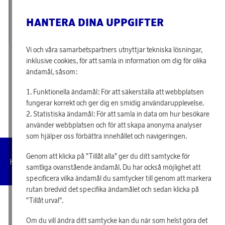
Tjäna 757 poäng
Tjäna 92 poäng
Väggladdare GaN PD 65W 2x USB-C 1x USB-A
GP Batteries Ultra AAA LR03 24-P Svanenmärkt
HANTERA DINA UPPGIFTER
24 400 poäng
2 960 poäng
eller
756 kr
eller
92 kr
Vi och våra samarbetspartners utnyttjar tekniska lösningar,
inklusive cookies, för att samla in information om dig för olika
«
1
2
»
ändamål, såsom:
Funktionella ändamål: För att säkerställa att webbplatsen
fungerar korrekt och ger dig en smidig användarupplevelse.
Statistiska ändamål: För att samla in data om hur besökare
använder webbplatsen och för att skapa anonyma analyser
som hjälper oss förbättra innehållet och navigeringen.
Genom att klicka på "Tillåt alla" ger du ditt samtycke för
Hantera
Kundservice
Villkor
Integritetspolicy
Tillgängl
cookies
samtliga ovanstående ändamål. Du har också möjlighet att
specificera vilka ändamål du samtycker till genom att markera
rutan bredvid det specifika ändamålet och sedan klicka på
"Tillåt urval".
© 2026 Scandinavian Airlines System-Denmark-Norway-Sweden, org.nr
902001-7720, 195 87 Stockholm
Om du vill ändra ditt samtycke kan du när som helst göra det