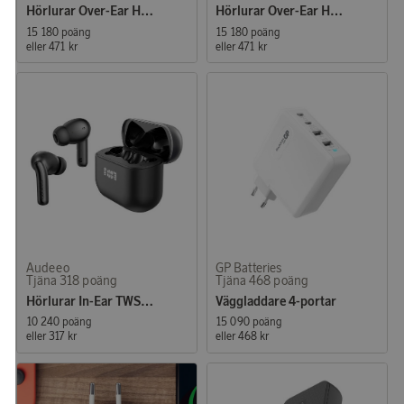
Hörlurar Over-Ear Hybrid ANC ENC Serenehush Vit
Hörlurar Over-Ear Hybrid ANC ENC Serenehush Svart
15 180 poäng
15 180 poäng
eller
471 kr
eller
471 kr
Audeeo
GP Batteries
Tjäna 318 poäng
Tjäna 468 poäng
Hörlurar In-Ear TWS ANC ENC LED Novatune Svart
Väggladdare 4-portar
10 240 poäng
15 090 poäng
eller
317 kr
eller
468 kr