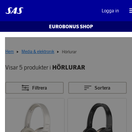
Logga in
EUROBONUS SHOP
Hem
Media & elektronik
Hörlurar
Visar 5 produkter i
HÖRLURAR
Filtrera
Sortera