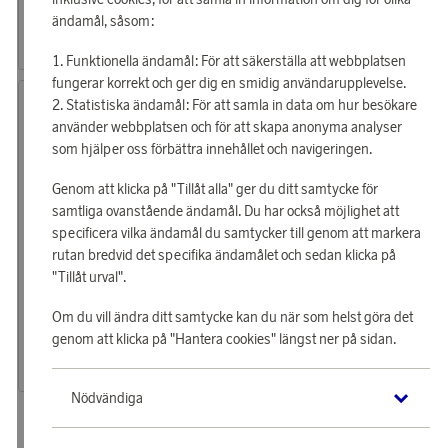
Hörlurar In-Ear TWS ANC ENC LED Novatune Svart
In-ear hörlurar ZERO-TX Black
ändamål, såsom:
10 240 poäng
10 560 poäng
eller
317 kr
eller
327 kr
Funktionella ändamål: För att säkerställa att webbplatsen
fungerar korrekt och ger dig en smidig användarupplevelse.
Statistiska ändamål: För att samla in data om hur besökare
använder webbplatsen och för att skapa anonyma analyser
som hjälper oss förbättra innehållet och navigeringen.
Genom att klicka på "Tillåt alla" ger du ditt samtycke för
samtliga ovanstående ändamål. Du har också möjlighet att
specificera vilka ändamål du samtycker till genom att markera
rutan bredvid det specifika ändamålet och sedan klicka på
"Tillåt urval".
Audeeo
Tjäna 242 poäng
Om du vill ändra ditt samtycke kan du när som helst göra det
Hörlurar Sport TWS Escape Svart
genom att klicka på "Hantera cookies" längst ner på sidan.
7 790 poäng
eller
241 kr
Nödvändiga