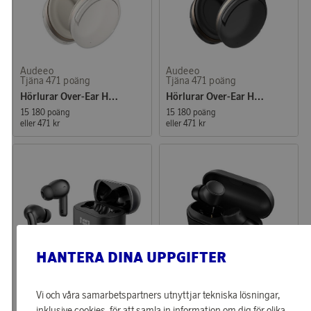
Audeeo
Audeeo
Tjäna 471 poäng
Tjäna 471 poäng
Hörlurar Over-Ear Hybrid ANC ENC Serenehush Vit
Hörlurar Over-Ear Hybrid ANC ENC Serenehush Svart
15 180 poäng
15 180 poäng
eller
471 kr
eller
471 kr
HANTERA DINA UPPGIFTER
Audeeo
Supra
Vi och våra samarbetspartners utnyttjar tekniska lösningar,
Tjäna 318 poäng
Tjäna 328 poäng
inklusive cookies, för att samla in information om dig för olika