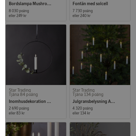
Bordslampa Mushroom
Fontän med solcell
8 030 poäng
7 730 poäng
eller
249 kr
eller
240 kr
Star Trading
Star Trading
Tjäna 84 poäng
Tjäna 134 poäng
Inomhusdekoration Ring Flamme
Julgransbelysning Anders
2 690 poäng
4 320 poäng
eller
83 kr
eller
134 kr