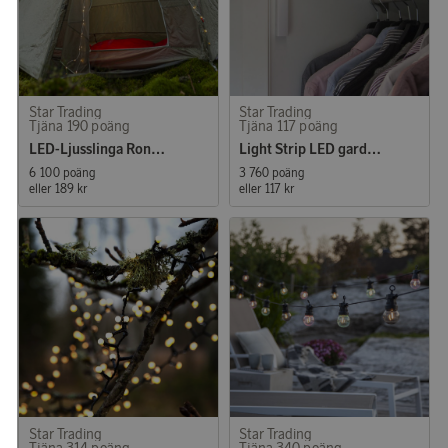
Star Trading
Star Trading
Tjäna 190 poäng
Tjäna 117 poäng
LED-Ljusslinga Rondo 10m
Light Strip LED garderob- och nattlampa
6 100 poäng
3 760 poäng
eller
189 kr
eller
117 kr
Star Trading
Star Trading
Tjäna 314 poäng
Tjäna 340 poäng