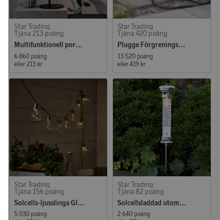
Star Trading
Star Trading
Tjäna 213 poäng
Tjäna 420 poäng
Multifunktionell portabel LED-bordslampa
Plugge Förgreningsbox med 4 uttag (Outdoor)
6 860 poäng
13 520 poäng
eller
213 kr
eller
419 kr
Star Trading
Star Trading
Tjäna 156 poäng
Tjäna 82 poäng
Solcells-ljusslinga Glow
Solcellsladdad utomhustermometer Celsius
5 030 poäng
2 640 poäng