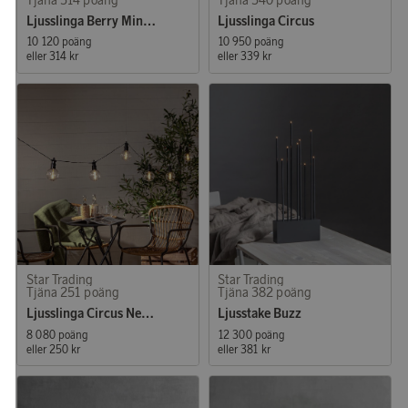
Ljusslinga Berry Mini 700 LED
Ljusslinga Circus
10 120 poäng
10 950 poäng
eller
314 kr
eller
339 kr
Star Trading
Star Trading
Tjäna 251 poäng
Tjäna 382 poäng
Ljusslinga Circus Nevada 10 LED
Ljusstake Buzz
8 080 poäng
12 300 poäng
eller
250 kr
eller
381 kr