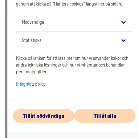
genom att klicka på "Hantera cookies" längst ner på sidan.
SAS EuroBonus webbshop drivs av Awardit CLS AB. Copyright © 2026 Awardit
CLS AB. All Rights Reserved.
Nödvändiga
Statistiska
Klicka på länken för att läsa mer om hur vi använder kakor och
andra tekniska lösningar och hur vi inhämtar och behandlar
personuppgifter.
Integritetspolicy
Tillåt nödvändiga
Tillåt alla