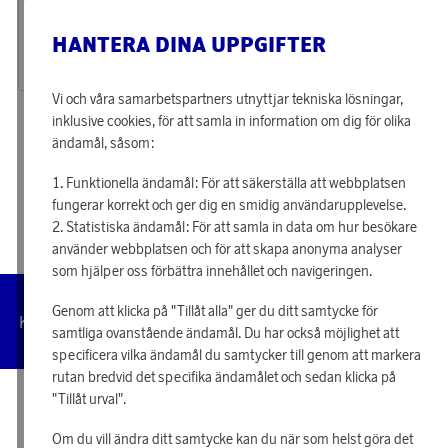
Tjäna 393 poäng
Tjäna 133 poäng
Solcellsslinga Sunlight
Solcellsspotlight Lawnlight 3-pack
HANTERA DINA UPPGIFTER
12 660 poäng
4 270 poäng
eller
392 kr
eller
132 kr
Vi och våra samarbetspartners utnyttjar tekniska lösningar,
inklusive cookies, för att samla in information om dig för olika
«
1
2
»
ändamål, såsom:
Funktionella ändamål: För att säkerställa att webbplatsen
fungerar korrekt och ger dig en smidig användarupplevelse.
Statistiska ändamål: För att samla in data om hur besökare
använder webbplatsen och för att skapa anonyma analyser
som hjälper oss förbättra innehållet och navigeringen.
Genom att klicka på "Tillåt alla" ger du ditt samtycke för
Hantera
Kundservice
Villkor
Integritetspolicy
Tillgängl
cookies
samtliga ovanstående ändamål. Du har också möjlighet att
specificera vilka ändamål du samtycker till genom att markera
rutan bredvid det specifika ändamålet och sedan klicka på
"Tillåt urval".
© 2026 Scandinavian Airlines System-Denmark-Norway-Sweden, org.nr
902001-7720, 195 87 Stockholm
Om du vill ändra ditt samtycke kan du när som helst göra det