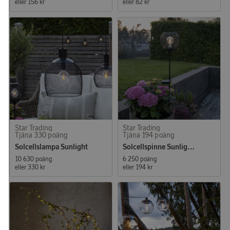
eller
156 kr
eller
82 kr
Star Trading
Star Trading
Tjäna 330 poäng
Tjäna 194 poäng
Solcellslampa Sunlight
Solcellspinne Sunlight Path
10 630 poäng
6 250 poäng
eller
330 kr
eller
194 kr