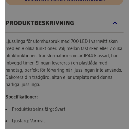
PRODUKTBESKRIVNING
Ljusslinga för utomhusbruk med 700 LED i varmvitt sken
med en 8 olika funktioner. Välj mellan fast sken eller 7 olika
blinkfunktioner. Transformatorn som är IP44 klassad, har
inbyggd timer. Slingan levereras i en plastlåda med
handtag, perfekt för förvaring när ljusslingan inte används.
Dekorera din trädgård, altan eller uteplats med denna
härliga ljusslinga.
Specifikationer:
Produktkabelns färg: Svart
Ljusfärg: Varmvit