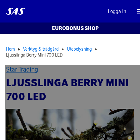
Logga in
EUROBONUS SHOP
Hem
Verktyg & trädgård
Utebelysning
Ljusslinga Berry Mini 700 LED
Star Trading
LJUSSLINGA BERRY MINI
700 LED