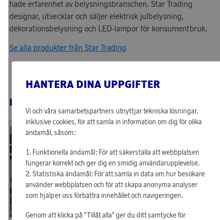
hade erfarenhet av belysningsbranschen. Star Trading
designar, utvecklar och säljer elektrisk julbelysning,
dekorationsbelysning och LED-lampor för konsumentbruk.
Se alla produkter från Star Trading
HANTERA DINA UPPGIFTER
RELATERADE PRODUKTER
Vi och våra samarbetspartners utnyttjar tekniska lösningar,
inklusive cookies, för att samla in information om dig för olika
ändamål, såsom:
Funktionella ändamål: För att säkerställa att webbplatsen
fungerar korrekt och ger dig en smidig användarupplevelse.
Statistiska ändamål: För att samla in data om hur besökare
använder webbplatsen och för att skapa anonyma analyser
som hjälper oss förbättra innehållet och navigeringen.
Genom att klicka på "Tillåt alla" ger du ditt samtycke för