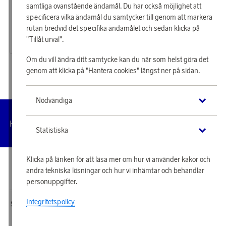
Star Trading
samtliga ovanstående ändamål. Du har också möjlighet att
Star Trading
Tjäna 340 poäng
Tjäna 156 poäng
specificera vilka ändamål du samtycker till genom att markera
Ljusslinga Circus
Solcells-ljusslinga Glow
rutan bredvid det specifika ändamålet och sedan klicka på
10 950 poäng
5 030 poäng
"Tillåt urval".
eller
339 kr
eller
156 kr
Om du vill ändra ditt samtycke kan du när som helst göra det
genom att klicka på "Hantera cookies" längst ner på sidan.
Nödvändiga
Hantera
Kundservice
Villkor
Integritetspolicy
Tillgängl
cookies
Statistiska
Klicka på länken för att läsa mer om hur vi använder kakor och
© 2026 Scandinavian Airlines System-Denmark-Norway-Sweden, org.nr
andra tekniska lösningar och hur vi inhämtar och behandlar
902001-7720, 195 87 Stockholm
personuppgifter.
Integritetspolicy
SAS EuroBonus webbshop drivs av Awardit CLS AB. Copyright © 2026 Awardit
CLS AB. All Rights Reserved.