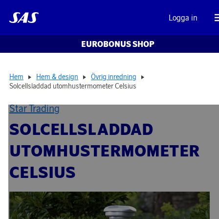
Logga in
EUROBONUS SHOP
Hem
Hem & design
Övrig inredning
Solcellsladdad utomhustermometer Celsius
Star Trading
SOLCELLSLADDAD
UTOMHUSTERMOMETER
CELSIUS