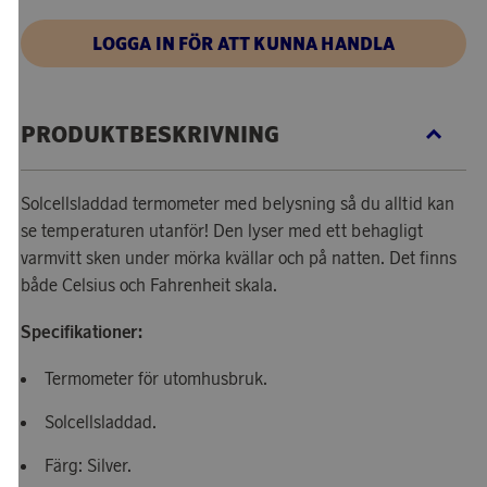
LOGGA IN FÖR ATT KUNNA HANDLA
PRODUKTBESKRIVNING
Solcellsladdad termometer med belysning så du alltid kan
se temperaturen utanför! Den lyser med ett behagligt
varmvitt sken under mörka kvällar och på natten. Det finns
både Celsius och Fahrenheit skala.
Specifikationer:
Termometer för utomhusbruk.
Solcellsladdad.
Färg: Silver.