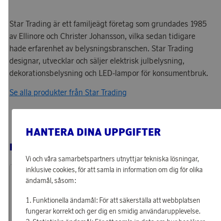
Star Trading är ett familjeägt företag som grundades 1985
av Ellinore och Christer Johansson, vilka sedan tidigare
hade erfarenhet av belysningsbranschen. Star Trading
designar, utvecklar och säljer elektrisk julbelysning,
dekorationsbelysning och LED-lampor för konsumentbruk.
Se alla produkter från Star Trading
HANTERA DINA UPPGIFTER
RELATERADE PRODUKTER
Vi och våra samarbetspartners utnyttjar tekniska lösningar,
inklusive cookies, för att samla in information om dig för olika
ändamål, såsom:
Funktionella ändamål: För att säkerställa att webbplatsen
fungerar korrekt och ger dig en smidig användarupplevelse.