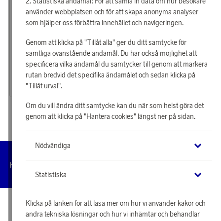
Statistiska ändamål: För att samla in data om hur besökare
använder webbplatsen och för att skapa anonyma analyser
som hjälper oss förbättra innehållet och navigeringen.
Genom att klicka på "Tillåt alla" ger du ditt samtycke för
Philips
LANGBRETT
samtliga ovanstående ändamål. Du har också möjlighet att
Tjäna 183 poäng
Tjäna 174 poäng
specificera vilka ändamål du samtycker till genom att markera
Noppborttagare GC026/80
Guppyfriend Bucket Filter
rutan bredvid det specifika ändamålet och sedan klicka på
5 880 poäng
5 610 poäng
"Tillåt urval".
eller
182 kr
eller
174 kr
Om du vill ändra ditt samtycke kan du när som helst göra det
genom att klicka på "Hantera cookies" längst ner på sidan.
Nödvändiga
Hantera
Kundservice
Villkor
Integritetspolicy
Tillgängl
cookies
Statistiska
Klicka på länken för att läsa mer om hur vi använder kakor och
© 2026 Scandinavian Airlines System-Denmark-Norway-Sweden, org.nr
andra tekniska lösningar och hur vi inhämtar och behandlar
902001-7720, 195 87 Stockholm