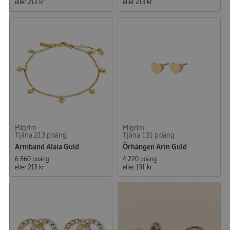
eller
213 kr
eller
213 kr
Pilgrim
Pilgrim
Tjäna 213 poäng
Tjäna 131 poäng
Armband Alaia Guld
Örhängen Arin Guld
6 860 poäng
4 220 poäng
eller
213 kr
eller
131 kr