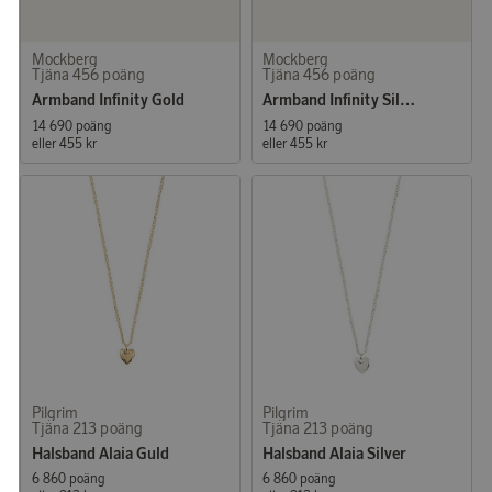
Mockberg
Mockberg
Tjäna 456 poäng
Tjäna 456 poäng
Armband Infinity Gold
Armband Infinity Silver
14 690 poäng
14 690 poäng
eller
455 kr
eller
455 kr
Pilgrim
Pilgrim
Tjäna 213 poäng
Tjäna 213 poäng
Halsband Alaia Guld
Halsband Alaia Silver
6 860 poäng
6 860 poäng