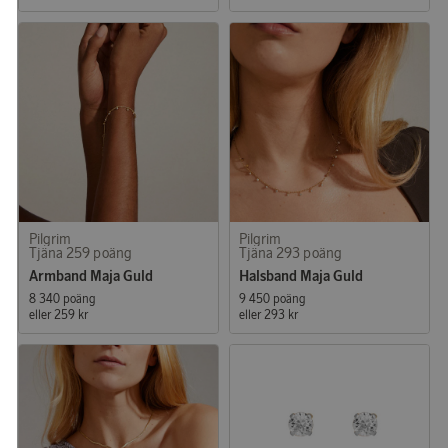
Pilgrim
Pilgrim
Tjäna 259 poäng
Tjäna 293 poäng
Armband Maja Guld
Halsband Maja Guld
8 340 poäng
9 450 poäng
eller
259 kr
eller
293 kr