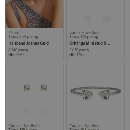
Pilgrim
Caroline Svedbom
Tjäna 259 poäng
Tjäna 175 poäng
Halsband Joanna Guld
Örhänge Mini stud Rhodium Crystal
8 340 poäng
5 630 poäng
eller
259 kr
eller
175 kr
Caroline Svedbom
Caroline Svedbom
Tjäna 175 poäng
Tjäna 496 poäng