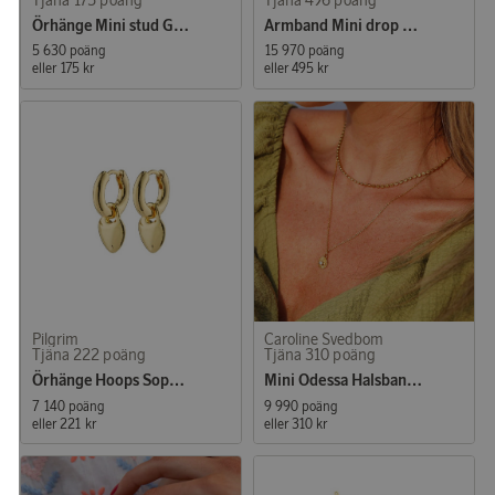
Örhänge Mini stud Gold Crystal
Armband Mini drop Rhodium Crystal
5 630 poäng
15 970 poäng
eller
175 kr
eller
495 kr
Pilgrim
Caroline Svedbom
Tjäna 222 poäng
Tjäna 310 poäng
Örhänge Hoops Sophia Guld
Mini Odessa Halsband Gold Crystal
7 140 poäng
9 990 poäng
eller
221 kr
eller
310 kr