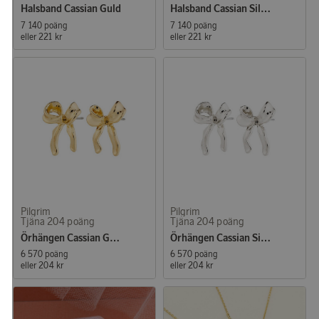
Halsband Cassian Guld
Halsband Cassian Silver
7 140 poäng
7 140 poäng
eller
221 kr
eller
221 kr
Pilgrim
Pilgrim
Tjäna 204 poäng
Tjäna 204 poäng
Örhängen Cassian Guld
Örhängen Cassian Silver
6 570 poäng
6 570 poäng
eller
204 kr
eller
204 kr