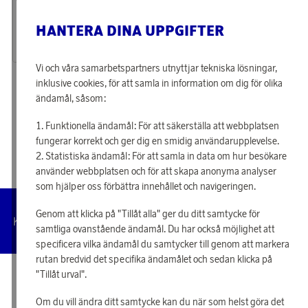
Tjäna 532 poäng
Tjäna 684 poäng
Halsband Infinity Gold
Örhänge Treasure Hoops Medium
HANTERA DINA UPPGIFTER
17 140 poäng
22 040 poäng
eller
531 kr
eller
683 kr
Vi och våra samarbetspartners utnyttjar tekniska lösningar,
inklusive cookies, för att samla in information om dig för olika
«
1
2
3
4
»
ändamål, såsom:
Funktionella ändamål: För att säkerställa att webbplatsen
fungerar korrekt och ger dig en smidig användarupplevelse.
Statistiska ändamål: För att samla in data om hur besökare
använder webbplatsen och för att skapa anonyma analyser
som hjälper oss förbättra innehållet och navigeringen.
Genom att klicka på "Tillåt alla" ger du ditt samtycke för
Hantera
Kundservice
Villkor
Integritetspolicy
Tillgängl
cookies
samtliga ovanstående ändamål. Du har också möjlighet att
specificera vilka ändamål du samtycker till genom att markera
rutan bredvid det specifika ändamålet och sedan klicka på
"Tillåt urval".
© 2026 Scandinavian Airlines System-Denmark-Norway-Sweden, org.nr
902001-7720, 195 87 Stockholm
Om du vill ändra ditt samtycke kan du när som helst göra det