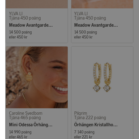
YLVA LI
YLVA LI
Tjäna 450 poäng
Tjäna 450 poäng
Meadow Avantgarde Örhänge Peridot
Meadow Avantgarde Örhänge Light champagne
14 500 poäng
14 500 poäng
eller
450 kr
eller
450 kr
Caroline Svedbom
Pilgrim
Tjäna 465 poäng
Tjäna 222 poäng
Mini Odessa Örhänge Gold Crystal
Örhängen Kristallhoops Joa Guld
14 990 poäng
7 140 poäng
eller
465 kr
eller
221 kr