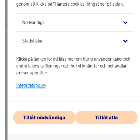
genom att klicka på "Hantera cookies" längst ner på sidan.
SAS EuroBonus webbshop drivs av Awardit CLS AB. Copyright © 2026 Awardit
CLS AB. All Rights Reserved.
Nödvändiga
Statistiska
Klicka på länken för att läsa mer om hur vi använder kakor och
andra tekniska lösningar och hur vi inhämtar och behandlar
personuppgifter.
Integritetspolicy
Tillåt nödvändiga
Tillåt alla