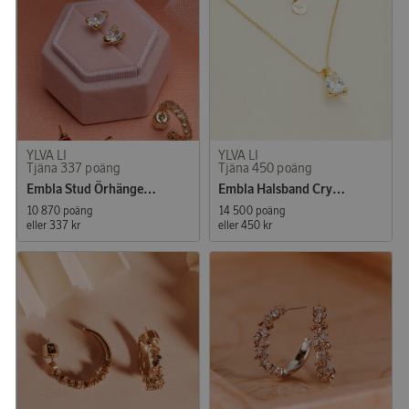
YLVA LI
YLVA LI
Tjäna 337 poäng
Tjäna 450 poäng
Embla Stud Örhängen Crystal Gold
Embla Halsband Crystal Gold
10 870 poäng
14 500 poäng
eller
337 kr
eller
450 kr