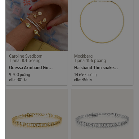
Caroline Svedbom
Mockberg
Tjäna 301 poäng
Tjäna 456 poäng
Odessa Armband Gold Crystal
Halsband Thin snake gold
9 700 poäng
14 690 poäng
eller
301 kr
eller
455 kr