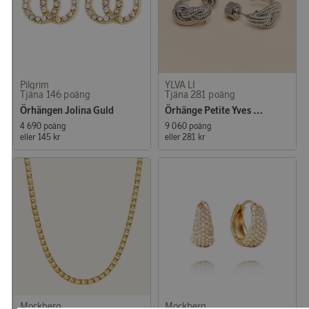
Pilgrim
YLVA LI
Tjäna 146 poäng
Tjäna 281 poäng
Örhängen Jolina Guld
Örhänge Petite Yves Knot
4 690 poäng
9 060 poäng
eller
145 kr
eller
281 kr
Mockberg
Mockberg