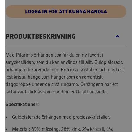
LOGGA IN FÖR ATT KUNNA HANDLA
PRODUKTBESKRIVNING
Med Pilgrims örhängen Joa får du en ny favorit i
smyckeslådan, som du kan använda till allt. Guldpläterade
örhängen dekorerade med Preciosa-kristaller, och med ett
löst kristallhänge som hänger som en romantisk
daggdroppe under de små ringarna. Örhängena har ett
lättanvänt klicklås som gör dem enkla att använda.
Specifikationer:
Guldpläterade örhängen med preciosa-kristaller.
Material: 69% mässing, 28% zink, 2% kristall, 1%