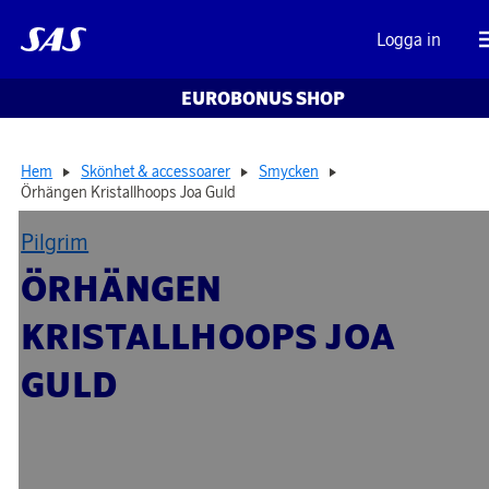
Logga in
EUROBONUS SHOP
Hem
Skönhet & accessoarer
Smycken
Örhängen Kristallhoops Joa Guld
Pilgrim
ÖRHÄNGEN
KRISTALLHOOPS JOA
GULD