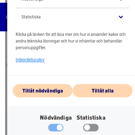
Hantera
Kundservice
Villkor
Integritetspolicy
Tillgängl
Statistiska
cookies
Klicka på länken för att läsa mer om hur vi använder kakor och
andra tekniska lösningar och hur vi inhämtar och behandlar
© 2026 Scandinavian Airlines System-Denmark-Norway-Sweden, org.nr
personuppgifter.
902001-7720, 195 87 Stockholm
Integritetspolicy
SAS EuroBonus webbshop drivs av Awardit CLS AB. Copyright © 2026 Awardit
CLS AB. All Rights Reserved.
Tillåt nödvändiga
Tillåt alla
Nödvändiga
Statistiska