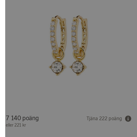
7 140 poäng
Tjäna 222 poäng
eller
221 kr