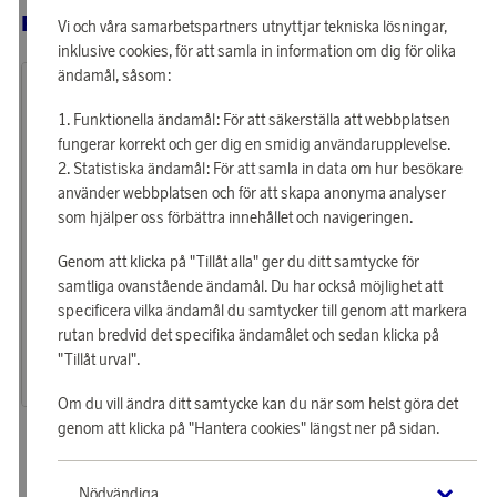
RELATERADE PRODUKTER
Vi och våra samarbetspartners utnyttjar tekniska lösningar,
inklusive cookies, för att samla in information om dig för olika
ändamål, såsom:
Funktionella ändamål: För att säkerställa att webbplatsen
fungerar korrekt och ger dig en smidig användarupplevelse.
Statistiska ändamål: För att samla in data om hur besökare
använder webbplatsen och för att skapa anonyma analyser
som hjälper oss förbättra innehållet och navigeringen.
Genom att klicka på "Tillåt alla" ger du ditt samtycke för
samtliga ovanstående ändamål. Du har också möjlighet att
Pilgrim
Pilgrim
specificera vilka ändamål du samtycker till genom att markera
Tjäna 222 poäng
Tjäna 222 poäng
rutan bredvid det specifika ändamålet och sedan klicka på
Örhängen Kristallhoops Joa Silver
Halsband Cassian Guld
"Tillåt urval".
7 140 poäng
7 140 poäng
eller
221 kr
eller
221 kr
Om du vill ändra ditt samtycke kan du när som helst göra det
genom att klicka på "Hantera cookies" längst ner på sidan.
Nödvändiga