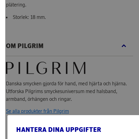
plätering.
Storlek: 18 mm.
OM PILGRIM
Danska smycken gjorda för hand, med hjärta och hjärna.
Utforska Pilgrims smyckesuniversum med halsband,
armband, örhängen och ringar.
Se alla produkter från Pilgrim
HANTERA DINA UPPGIFTER