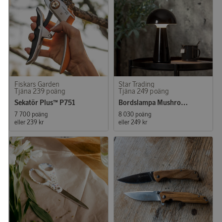
Fiskars Garden
Star Trading
Tjäna 239 poäng
Tjäna 249 poäng
Sekatör Plus™ P751
Bordslampa Mushroom
7 700 poäng
8 030 poäng
eller
239 kr
eller
249 kr