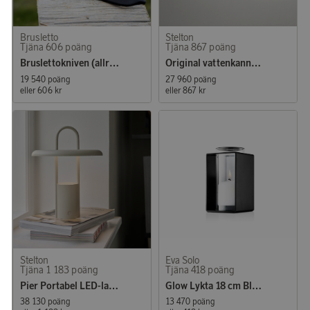
Brusletto
Stelton
Tjäna 606 poäng
Tjäna 867 poäng
Bruslettokniven (allround)
Original vattenkanna 1.7 l. steel
19 540 poäng
27 960 poäng
eller
606 kr
eller
867 kr
Stelton
Eva Solo
Tjäna 1 183 poäng
Tjäna 418 poäng
Pier Portabel LED-lampa Sand
Glow Lykta 18 cm Black
38 130 poäng
13 470 poäng