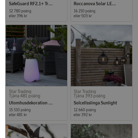
SafeGuard RF2.1+ Trådlös Utomhusbelysning LED
Roccanova Solar LED-bordslampa
12 780 poäng
16 210 poäng
eller
396 kr
eller
503 kr
Star Trading
Star Trading
Tjäna 481 poäng
Tjäna 393 poäng
Utomhusdekoration Twilights LED
Solcellsslinga Sunlight
15 510 poäng
12 660 poäng
eller
481 kr
eller
392 kr