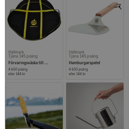
Hällmark
Hällmark
Tjäna 145 poäng
Tjäna 145 poäng
Förvaringsväska till Stekhäll 58 cm
Hamburgarspatel
4 650 poäng
4 650 poäng
eller
144 kr
eller
144 kr