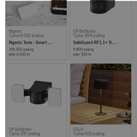
Ngenic
GP Batteries
Tjäna 6 030 poäng
Tjäna 304 poäng
Ngenic Tune - Smart termostat
SafeGuard RF1.1+ Trådlös Utomhusbelysning LED
194 500 poäng
9 800 poäng
eller
6 030 kr
eller
304 kr
GP Batteries
EGLO
Tjäna 397 poäng
Tjäna 503 poäng