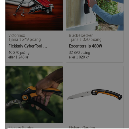
Victorinox
Black+Decker
Tjäna 1 249 poäng
Tjäna 1 020 poäng
Fickkniv CyberTool M 91 mm
Excenterslip 480W
40 270 poäng
32 890 poäng
eller
1 248 kr
eller
1 020 kr
Fiskars Garden
Fiskars Garden