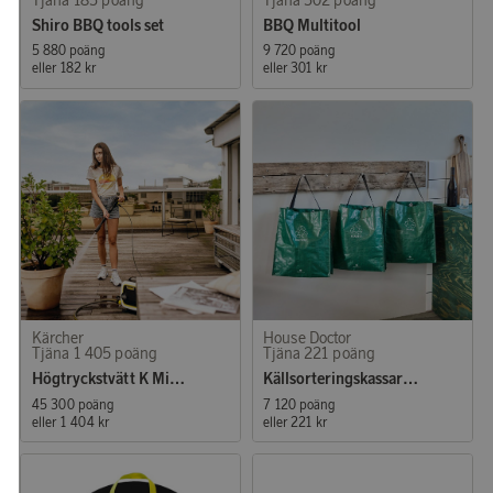
Shiro BBQ tools set
BBQ Multitool
5 880 poäng
9 720 poäng
eller
182 kr
eller
301 kr
Kärcher
House Doctor
Tjäna 1 405 poäng
Tjäna 221 poäng
Högtryckstvätt K Mini Plus
Källsorteringskassar 3-pack
45 300 poäng
7 120 poäng
eller
1 404 kr
eller
221 kr