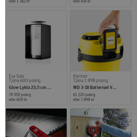
eller
1 182 kr
eller
418 kr
Eva Solo
Kärcher
Tjäna 600 poäng
Tjäna 1 898 poäng
Glow Lykta 23,5 cm Black
WD 3-18 Batteriset V-17/20
19 350 poäng
61 220 poäng
eller
600 kr
eller
1 898 kr