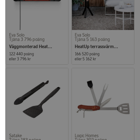
Eva Solo
Eva Solo
Tjäna 3 796 poäng
Tjäna 5 163 poäng
Väggmonterad HeatUp terrassvärmare
HeatUp terrassvärmare
122 440 poäng
166 520 poäng
eller
3 796 kr
eller
5 162 kr
Satake
Logic Homes
Tjäna 183 poäng
Tjäna 302 poäng