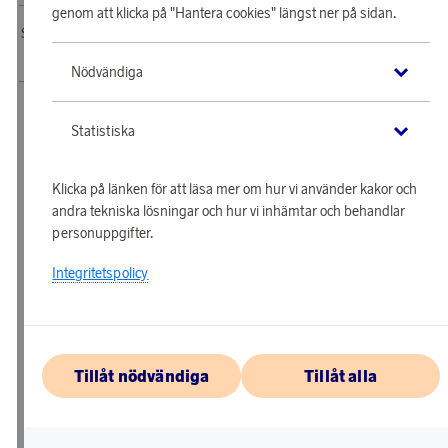
genom att klicka på "Hantera cookies" längst ner på sidan.
SAS EuroBonus webbshop drivs av Awardit CLS AB. Copyright © 2026 Awardit
CLS AB. All Rights Reserved.
Nödvändiga
Statistiska
Klicka på länken för att läsa mer om hur vi använder kakor och
andra tekniska lösningar och hur vi inhämtar och behandlar
personuppgifter.
Integritetspolicy
Tillåt nödvändiga
Tillåt alla