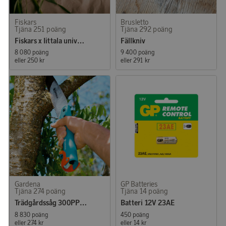
Fiskars
Brusletto
Tjäna 251 poäng
Tjäna 292 poäng
Fiskars x Iittala universalsax
Fällkniv
8 080 poäng
9 400 poäng
eller
250 kr
eller
291 kr
Gardena
GP Batteries
Tjäna 274 poäng
Tjäna 14 poäng
Trädgårdssåg 300PP Rak
Batteri 12V 23AE
8 830 poäng
450 poäng
eller
274 kr
eller
14 kr