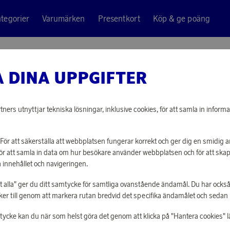
tegorier
Varumärken
Presentkort
Köp & ge poäng
0g
 DINA UPPGIFTER
Löfbergs
BRYGGK
ners utnyttjar tekniska lösningar, inklusive cookies, för att samla in informa
2 780 poäng
För att säkerställa att webbplatsen fungerar korrekt och ger dig en smidig
eller
86 kr
För att samla in data om hur besökare använder webbplatsen och för att sk
 innehållet och navigeringen.
åt alla" ger du ditt samtycke för samtliga ovanstående ändamål. Du har också
LOGGA IN FÖR
r till genom att markera rutan bredvid det specifika ändamålet och sedan kli
mtycke kan du när som helst göra det genom att klicka på "Hantera cookies" l