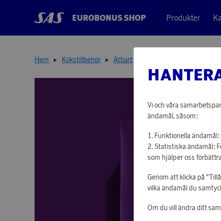
EUROBONUS SHOP
Produkter
Ka
Hem
Kökstillbehör
Ätbart
Bryggkaffe Kharisma 45
HANTERA
Vi och våra samarbetspart
ändamål, såsom:
Funktionella ändamål: 
Statistiska ändamål: 
som hjälper oss förbättra
Genom att klicka på "Till
vilka ändamål du samtycke
Om du vill ändra ditt sa