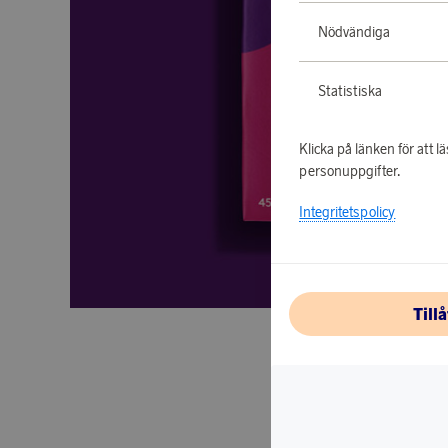
Nödvändiga
Statistiska
Klicka på länken för att
personuppgifter.
Integritetspolicy
Till