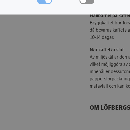
filterhållaren.
Hållbarhet på kaffe
Bryggkaffet bör förva
då bevaras kaffets 
10-14 dagar.
När kaffet är slut
Av miljöskäl är den
vilket möjliggörs a
innehåller dessutom 
pappersförpackning 
matavfall och kan k
OM LÖFBERG