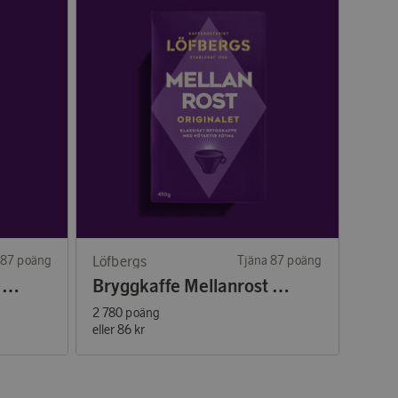
 87 poäng
Löfbergs
Tjäna 87 poäng
Bryggkaffe Crescendo 450g
Bryggkaffe Mellanrost 450g
2 780 poäng
eller
86 kr