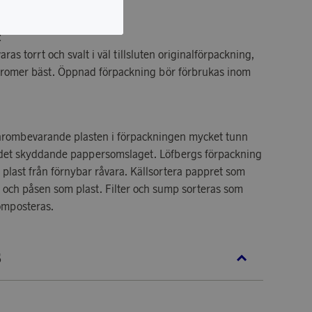
t
ras torrt och svalt i väl tillsluten originalförpackning,
aromer bäst. Öppnad förpackning bör förbrukas inom
 arombevarande plasten i förpackningen mycket tunn
v det skyddande pappersomslaget. Löfbergs förpackning
plast från förnybar råvara. Källsortera pappret som
och påsen som plast. Filter och sump sorteras som
omposteras.
S