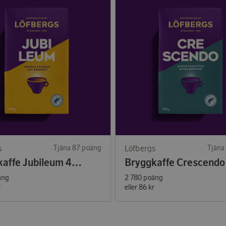
s
Tjäna 87 poäng
Löfbergs
Tjäna
Bryggkaffe Jubileum 450g
äng
2 780 poäng
r
eller
86 kr