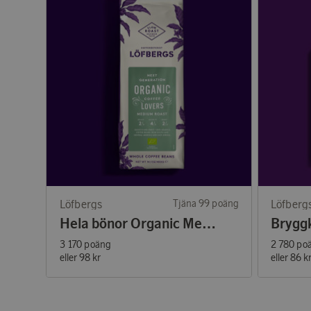
Löfbergs
Tjäna 99 poäng
Löfberg
Hela bönor Organic Medium 400g
3 170 poäng
2 780 po
eller
98 kr
eller
86 k