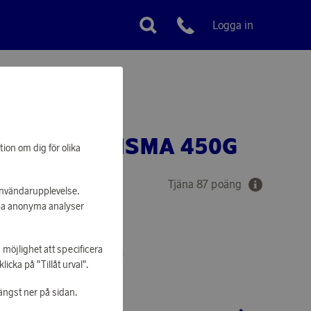
Logga in
Kundservice
AFFE KHARISMA 450G
tion om dig för olika
Tjäna 87 poäng
 användarupplevelse.
apa anonyma analyser
 möjlighet att specificera
 ATT KUNNA HANDLA
cka på "Tillåt urval".
ängst ner på sidan.