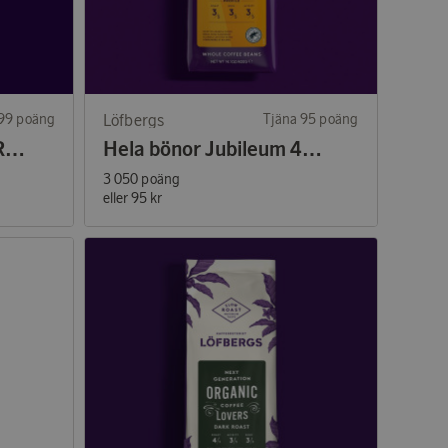
 99 poäng
Löfbergs
Tjäna 95 poäng
Hela bönor Fika Dark Roast 400g
Hela bönor Jubileum 400g
3 050 poäng
eller
95 kr