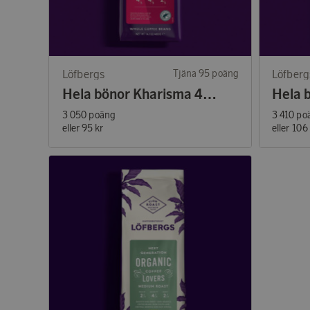
Löfbergs
Tjäna 95 poäng
Löfberg
Hela bönor Kharisma 400g
3 050 poäng
3 410 po
eller
95 kr
eller
106 