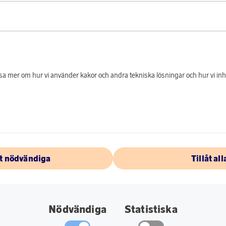
s
Tjäna 87 poäng
Löfbergs
Tjäna
 läsa mer om hur vi använder kakor och andra tekniska lösningar och hur vi i
Bryggkaffe Jubileum 450g
äng
2 780 poäng
r
eller
86 kr
åt nödvändiga
Tillåt all
Nödvändiga
Statistiska