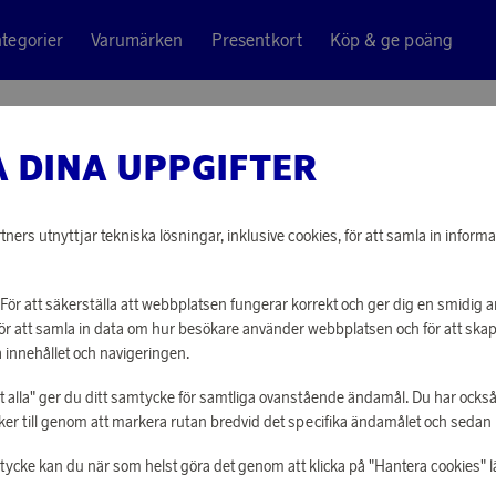
tegorier
Varumärken
Presentkort
Köp & ge poäng
 DINA UPPGIFTER
ners utnyttjar tekniska lösningar, inklusive cookies, för att samla in informa
För att säkerställa att webbplatsen fungerar korrekt och ger dig en smidig
För att samla in data om hur besökare använder webbplatsen och för att sk
 innehållet och navigeringen.
åt alla" ger du ditt samtycke för samtliga ovanstående ändamål. Du har också
r till genom att markera rutan bredvid det specifika ändamålet och sedan kli
mtycke kan du när som helst göra det genom att klicka på "Hantera cookies" l