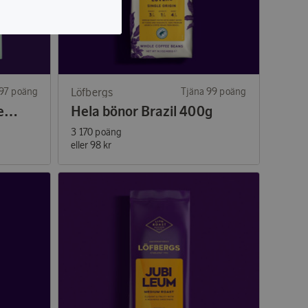
 97 poäng
Löfbergs
Tjäna 99 poäng
Bryggkaffe Organic Medium 450g
Hela bönor Brazil 400g
3 170 poäng
eller
98 kr