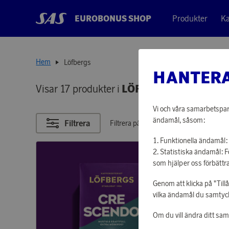
EUROBONUS SHOP
Produkter
Ka
Hem
Löfbergs
HANTERA
Visar 17 produkter i
LÖFBERGS
Vi och våra samarbetspart
ändamål, såsom:
Filtrera
Filtrera på poäng
Funktionella ändamål: 
Statistiska ändamål: 
som hjälper oss förbättra
Genom att klicka på "Till
vilka ändamål du samtycke
Om du vill ändra ditt sa