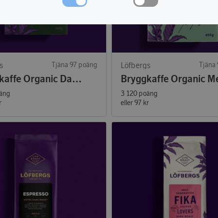
s
Tjäna 97 poäng
Löfbergs
Tjäna
Bryggkaffe Organic Dark 450g
äng
3 120 poäng
r
eller
97 kr