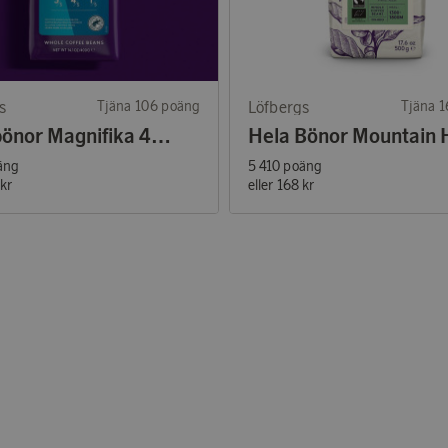
s
Tjäna 106 poäng
Löfbergs
Tjäna 
Hela bönor Magnifika 400g
äng
5 410 poäng
kr
eller
168 kr