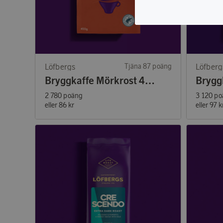
Löfbergs
Tjäna 87 poäng
Löfberg
Bryggkaffe Mörkrost 450g
2 780 poäng
3 120 po
eller
86 kr
eller
97 k