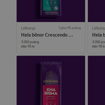
Löfbergs
Tjäna 95 poäng
Löfberg
Hela bönor Crescendo 400g
3 050 poäng
3 050 p
eller
95 kr
eller
95 k