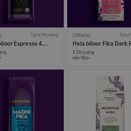
s
Tjäna 95 poäng
Löfbergs
Tjäna
Hela bönor Espresso 400g
oäng
3 170 poäng
r
eller
98 kr