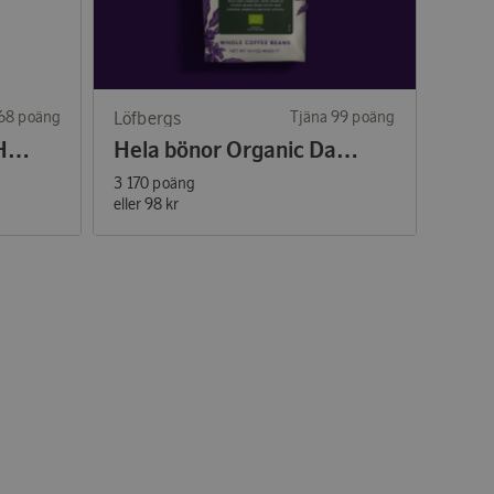
168 poäng
Löfbergs
Tjäna 99 poäng
Hela Bönor Mountain High 500g
Hela bönor Organic Dark Roast 400g
3 170 poäng
eller
98 kr