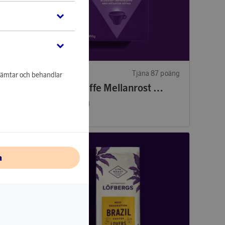
 87 poäng
Löfbergs
Tjäna 87 poäng
nhämtar och behandlar
Bryggkaffe Kharisma 450g
Bryggkaffe Mellanrost 450g
2 780 poäng
eller
86 kr
a