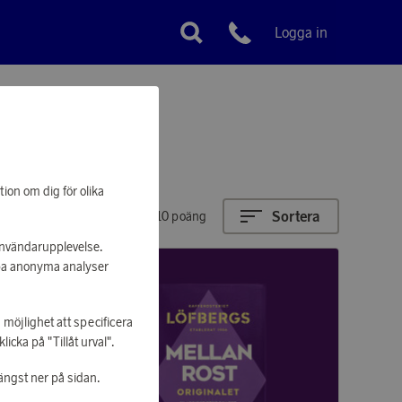
Logga in
Kundservice
tion om dig för olika
Sortera
2780 - 5410 poäng
 användarupplevelse.
apa anonyma analyser
 möjlighet att specificera
cka på "Tillåt urval".
ängst ner på sidan.