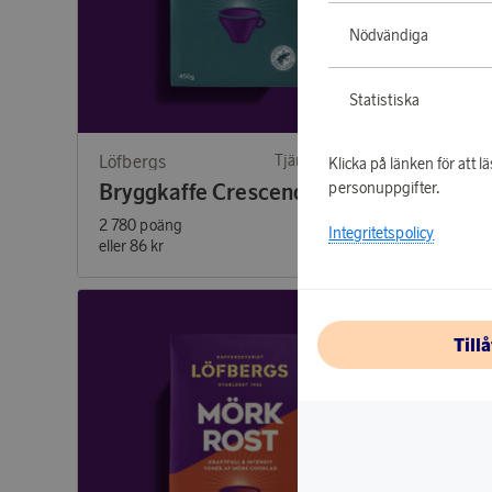
Nödvändiga
Statistiska
Löfbergs
Tjäna 87 poäng
Löfberg
Klicka på länken för att
personuppgifter.
Bryggkaffe Crescendo 450g
2 780 poäng
2 780 po
Integritetspolicy
eller
86 kr
eller
86 k
Till