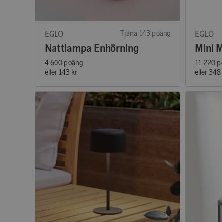
EGLO
Tjäna 143 poäng
EGLO
Nattlampa Enhörning
4 600 poäng
11 220 
eller
143 kr
eller
348 