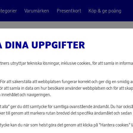
tegorier
Varumärken
Presentkort
Köp & ge poäng
 DINA UPPGIFTER
ners utnyttjar tekniska lösningar, inklusive cookies, för att samla in informa
För att säkerställa att webbplatsen fungerar korrekt och ger dig en smidig
För att samla in data om hur besökare använder webbplatsen och för att sk
 innehållet och navigeringen.
åt alla" ger du ditt samtycke för samtliga ovanstående ändamål. Du har också
r till genom att markera rutan bredvid det specifika ändamålet och sedan kli
mtycke kan du när som helst göra det genom att klicka på "Hantera cookies" l