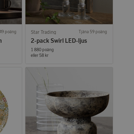
249 poäng
Star Trading
Tjäna 59 poäng
m
2-pack Swirl LED-ljus
1 880 poäng
eller
58 kr