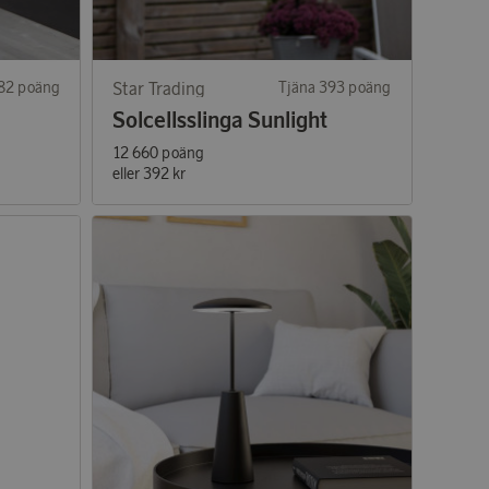
382 poäng
Star Trading
Tjäna 393 poäng
Solcellsslinga Sunlight
12 660 poäng
eller
392 kr