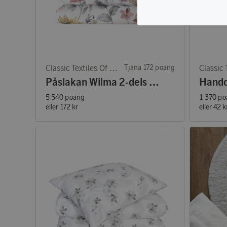
Classic Textiles Of Sweden
Tjäna 172 poäng
Påslakan Wilma 2-dels vit/rosa/röd/gul
5 540 poäng
1 370 po
eller
172 kr
eller
42 k