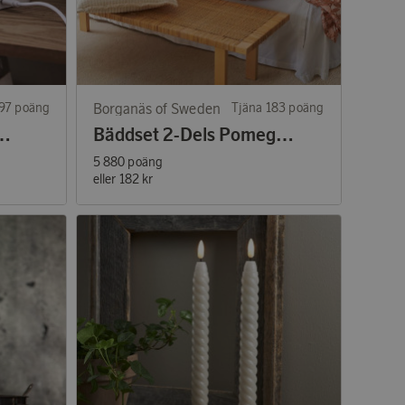
297 poäng
Borganäs of Sweden
Tjäna 183 poäng
pack Flamme Charge
Bäddset 2-Dels Pomegranate Peach
5 880 poäng
eller
182 kr