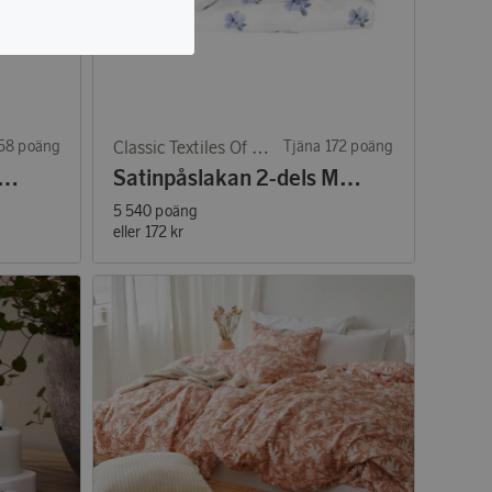
158 poäng
Classic Textiles Of Sweden
Tjäna 172 poäng
akan Dalarö 90x150 cm grön
Satinpåslakan 2-dels Mona vit/blå
5 540 poäng
eller
172 kr