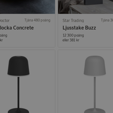
octor
Tjäna 480 poäng
Star Trading
Tjäna 
locka Concrete
Ljusstake Buzz
poäng
12 300 poäng
kr
eller
381 kr