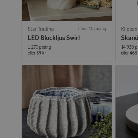
Star Trading
Tjäna 40 poäng
Klippan 
LED Blockljus Swirl
1 270 poäng
14 930 
eller
39 kr
eller
463 