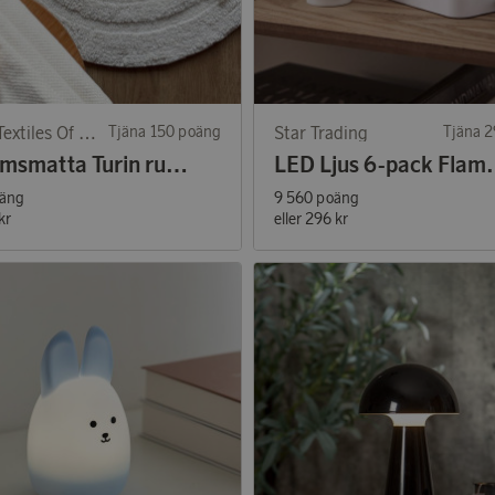
Classic Textiles Of Sweden
Tjäna 150 poäng
Star Trading
Tjäna 
Badrumsmatta Turin rund 70cm Off-White
LED Ljus 6-
oäng
9 560 poäng
kr
eller
296 kr