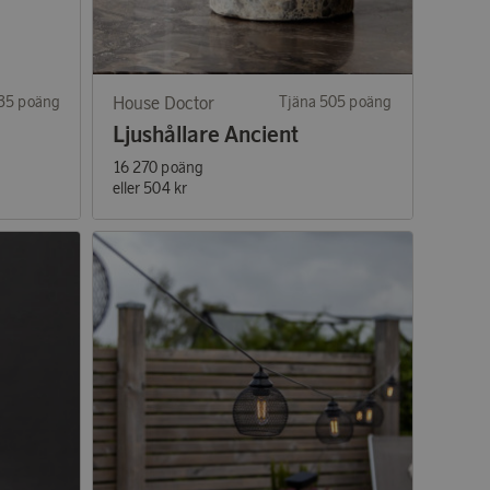
335 poäng
House Doctor
Tjäna 505 poäng
Ljushållare Ancient
16 270 poäng
eller
504 kr