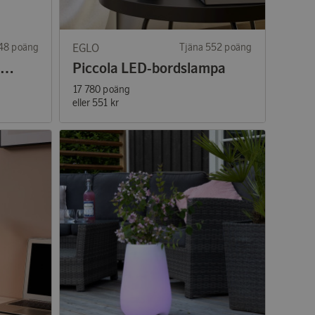
348 poäng
EGLO
Tjäna 552 poäng
Mini Mannera LED-bordslampa Grå
Piccola LED-bordslampa
17 780 poäng
eller
551 kr