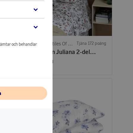
183 poäng
Classic Textiles Of Sweden
Tjäna 172 poäng
nhämtar och behandlar
Kastehelmi ljuslykta 64 mm klar
Påslakan Juliana 2-dels orange/grön
5 540 poäng
eller
172 kr
a