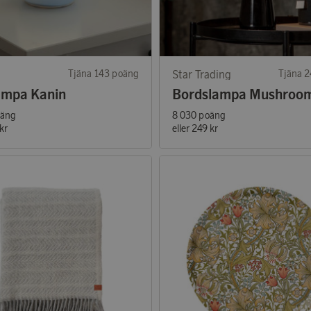
Tjäna 143 poäng
Star Trading
Tjäna 
ampa Kanin
Bordslampa Mushroo
oäng
8 030 poäng
kr
eller
249 kr