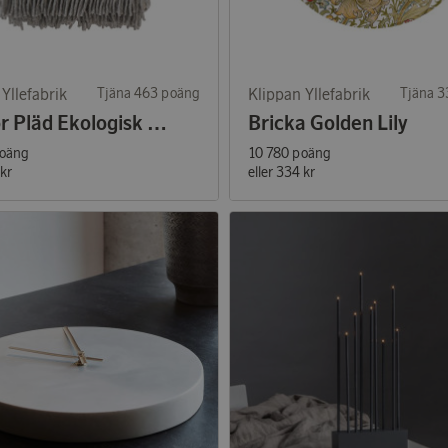
Yllefabrik
Tjäna 463 poäng
Klippan Yllefabrik
Tjäna 
Skanör Pläd Ekologisk Lammull
Bricka Golden Lily
poäng
10 780 poäng
kr
eller
334 kr