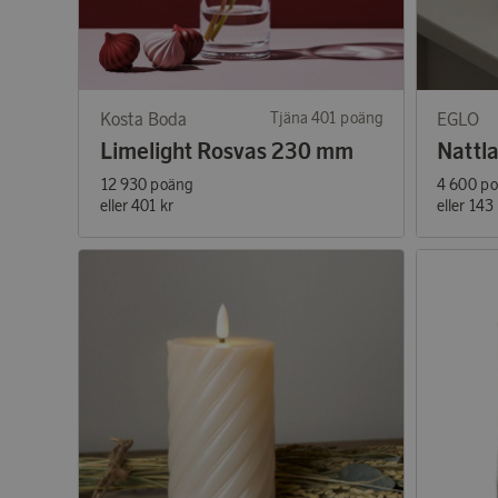
Kosta Boda
Tjäna 401 poäng
EGLO
Limelight Rosvas 230 mm
Nattl
12 930 poäng
4 600 p
eller
401 kr
eller
143 