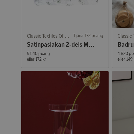
Classic Textiles Of Sweden
Tjäna 172 poäng
Satinpåslakan 2-dels Mona vit/grön
5 540 poäng
4 820 p
eller
172 kr
eller
149 