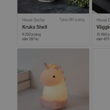
House Doctor
Tjäna 287 poäng
House D
Kruka Shell
Väggk
9 250 poäng
15 460 
eller
287 kr
eller
479 