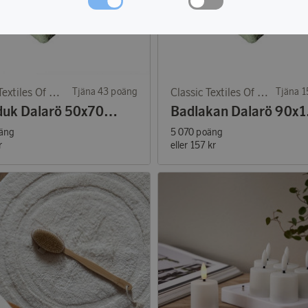
Classic Textiles Of Sweden
Tjäna 43 poäng
Classic Textiles Of Sweden
Tjäna 
Handduk Dalarö 50x70 cm
Badl
äng
5 070 poäng
r
eller
157 kr