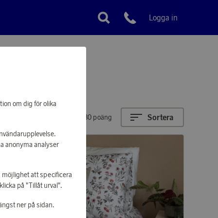
Logga in
Kundservice
tion om dig för olika
Sortera
1180 - 293680 poäng
 användarupplevelse.
apa anonyma analyser
 möjlighet att specificera
cka på "Tillåt urval".
ängst ner på sidan.