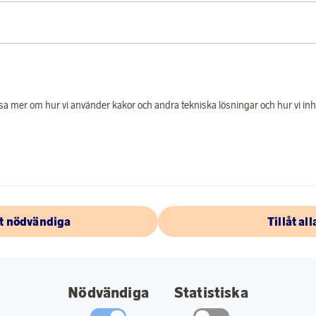
gville
Tjäna 269 poäng
Iittala
Tjäna 
 läsa mer om hur vi använder kakor och andra tekniska lösningar och hur vi i
a Fat rosa marmor
oäng
5 890 poäng
kr
eller
183 kr
åt nödvändiga
Tillåt all
Nödvändiga
Statistiska