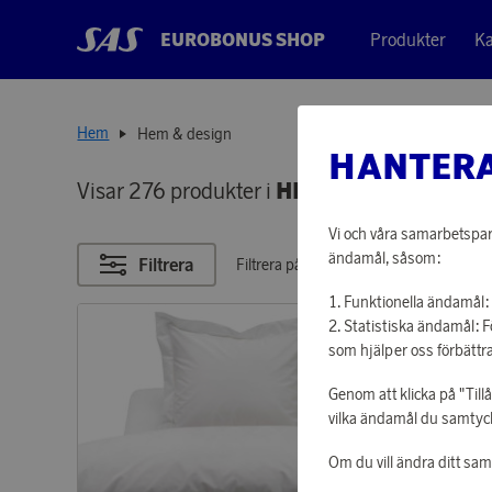
EUROBONUS SHOP
Produkter
Ka
Hem
Hem & design
HANTERA
Visar 276 produkter i
HEM & DESIGN
Vi och våra samarbetspart
ändamål, såsom:
Filtrera
Filtrera på poäng
Funktionella ändamål: 
Statistiska ändamål: 
som hjälper oss förbättra
Genom att klicka på "Till
vilka ändamål du samtycke
Om du vill ändra ditt sa