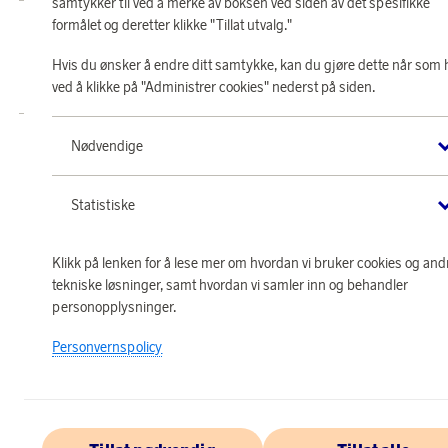
samtykker til ved å merke av boksen ved siden av det spesifikke
formålet og deretter klikke "Tillat utvalg."
Butikk SAS EuroBonus drives av Crossroads Loyalty Solutions AS (Postboks
331 Skøyen NO-0213 Oslo).
Hvis du ønsker å endre ditt samtykke, kan du gjøre dette når som 
Copyright © 2026 Crossroads Loyalty Solutions AS. Alle rettigheter
forbeholdt.
ved å klikke på "Administrer cookies" nederst på siden.
Nødvendige
Statistiske
Klikk på lenken for å lese mer om hvordan vi bruker cookies og and
tekniske løsninger, samt hvordan vi samler inn og behandler
personopplysninger.
Personvernspolicy