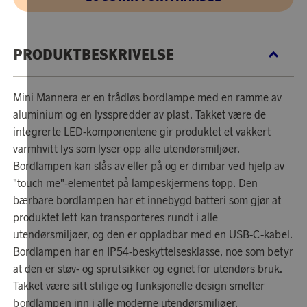
PRODUKTBESKRIVELSE
Mini Mannera er en trådløs bordlampe med en ramme av
aluminium og en lysspredder av plast. Takket være de
integrerte LED-komponentene gir produktet et vakkert
varmhvitt lys som lyser opp alle utendørsmiljøer.
Bordlampen kan slås av eller på og er dimbar ved hjelp av
"touch me"-elementet på lampeskjermens topp. Den
bærbare bordlampen har et innebygd batteri som gjør at
produktet lett kan transporteres rundt i alle
utendørsmiljøer, og den er oppladbar med en USB-C-kabel.
Bordlampen har en IP54-beskyttelsesklasse, noe som betyr
at den er støv- og sprutsikker og egnet for utendørs bruk.
Takket være sitt stilige og funksjonelle design smelter
bordlampen inn i alle moderne utendørsmiljøer.