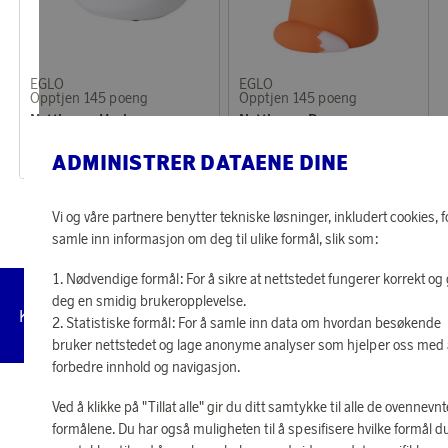
EGLO
EGLO
Opptjen 145 poeng
Opptjen 145 poeng
Nattlampe Hval
Nattlampe Rev
4 650 poeng
4 650 poeng
ADMINISTRER DATAENE DINE
eller
144 kr
eller
144 kr
Vi og våre partnere benytter tekniske løsninger, inkludert cookies, f
samle inn informasjon om deg til ulike formål, slik som:
Nødvendige formål: For å sikre at nettstedet fungerer korrekt og 
deg en smidig brukeropplevelse.
Administrer
Kundeservice
Vilkår
Personvernpolicy
Til
Statistiske formål: For å samle inn data om hvordan besøkende
cookies
bruker nettstedet og lage anonyme analyser som hjelper oss med
forbedre innhold og navigasjon.
© 2026 Scandinavian Airlines System-Denmark-Norway-Sweden, org.nr
Ved å klikke på "Tillat alle" gir du ditt samtykke til alle de ovennevnt
902001-7720, 195 87 Stockholm
formålene. Du har også muligheten til å spesifisere hvilke formål d