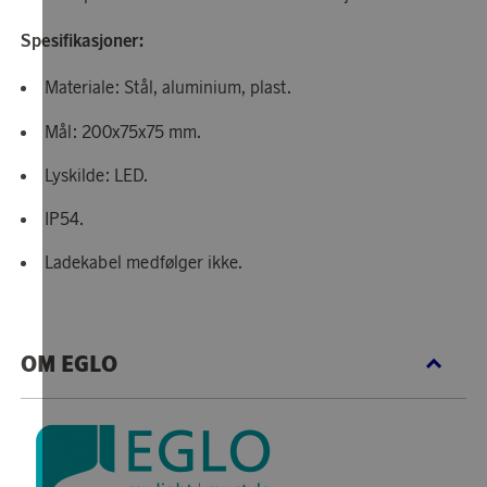
Spesifikasjoner:
Materiale: Stål, aluminium, plast.
Mål: 200x75x75 mm.
Lyskilde: LED.
IP54.
Ladekabel medfølger ikke.
OM EGLO