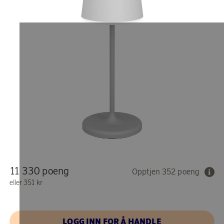
11 330 poeng
Opptjen 352 poeng
eller
351 kr
LOGG INN FOR Å HANDLE