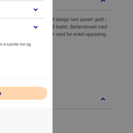
KRIVELSE
m lyser trygt i mørket. Søt design som passer godt i
arge ved å klappe dyret på hodet. Batteridrevet med
ritid. En USB-C kabel følger med for enkel opplading.
n vi samler inn og
05 mm.
e