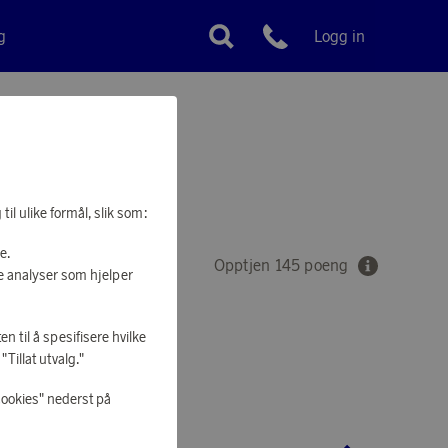
g
Logg in
Kundeservice
MPE HVAL
il ulike formål, slik som:
e.
Opptjen 145 poeng
e analyser som hjelper
en til å spesifisere hvilke
Tillat utvalg."
 Å HANDLE
cookies" nederst på