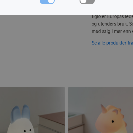
Eglo er Europas led
og utendørs bruk. Se
med salg i mer enn 
Se alle produkter f