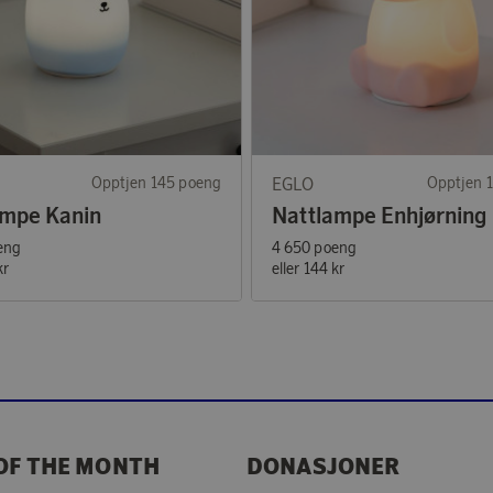
Opptjen 145 poeng
EGLO
Opptjen 
ampe Kanin
Nattlampe Enhjørning
eng
4 650 poeng
kr
eller
144 kr
OF THE MONTH
DONASJONER