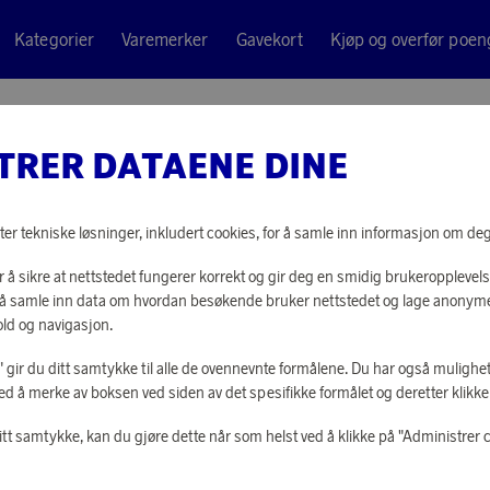
Kategorier
Varemerker
Gavekort
Kjøp og overfør poen
TRER DATAENE DINE
EGLO
NATTLA
ter tekniske løsninger, inkludert cookies, for å samle inn informasjon om deg t
 å sikre at nettstedet fungerer korrekt og gir deg en smidig brukeropplevels
4 650 poeng
or å samle inn data om hvordan besøkende bruker nettstedet og lage anonym
eller
144 kr
ld og navigasjon.
le" gir du ditt samtykke til alle de ovennevnte formålene. Du har også mulighet
ed å merke av boksen ved siden av det spesifikke formålet og deretter klikke "
LOGG INN FOR
itt samtykke, kan du gjøre dette når som helst ved å klikke på "Administrer 