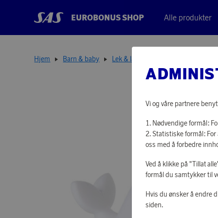
EUROBONUS SHOP
Alle produkter
Hjem
Barn & baby
Lek & lær
Nattlampe Hval
ADMINIS
Vi og våre partnere benyt
Nødvendige formål: For
Statistiske formål: F
oss med å forbedre innho
Ved å klikke på "Tillat al
formål du samtykker til v
Hvis du ønsker å endre d
siden.