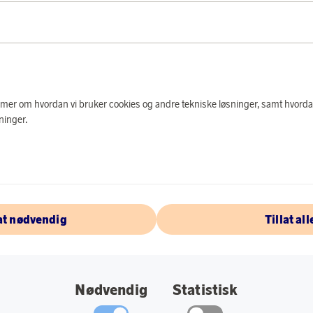
PRODUKTBES
Koselig nattlampe so
barnerommet! Bytt f
cirka 6 timers batte
e mer om hvordan vi bruker cookies og andre tekniske løsninger, samt hvorda
Spesifikasjoner:
ninger.
Mål: 110x155x1
Lyskilde: LED.
lat nødvendig
Tillat all
OM EGLO
Nødvendig
Statistisk