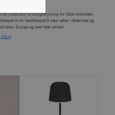
ende produsent av boligbelysning for både innendørs
lskapet er en familiebedrift med røtter i Østerrike og
60 land i Europa og over hele verden.
ra EGLO