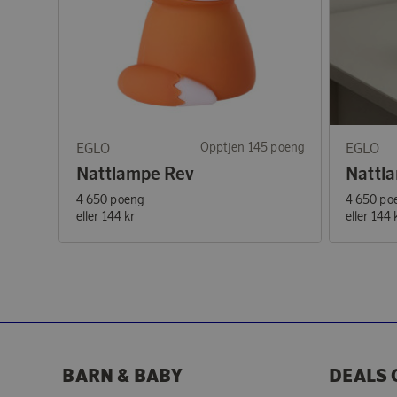
EGLO
Opptjen 145 poeng
EGLO
Nattlampe Rev
Nattl
4 650 poeng
4 650 po
eller
144 kr
eller
144 
BARN & BABY
DEALS 