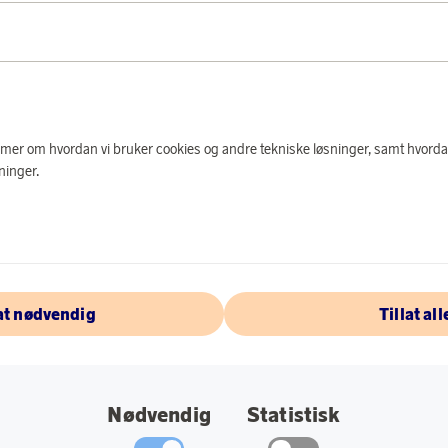
e mer om hvordan vi bruker cookies og andre tekniske løsninger, samt hvorda
ninger.
lat nødvendig
Tillat all
OF THE MONTH
DONASJONER
Nødvendig
Statistisk
LEKTRONIKK
KJØKKENTILBEHØR