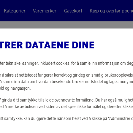
Kategorier
Varemerker
Gavekort
Kjøp og overfør poen
TRER DATAENE DINE
ter tekniske løsninger, inkludert cookies, for å samle inn informasjon om deg t
 å sikre at nettstedet fungerer korrekt og gir deg en smidig brukeropplevels
or å samle inn data om hvordan besøkende bruker nettstedet og lage anonym
ld og navigasjon.
le" gir du ditt samtykke til alle de ovennevnte formålene. Du har også mulighet
ed å merke av boksen ved siden av det spesifikke formålet og deretter klikke "
itt samtykke, kan du gjøre dette når som helst ved å klikke på "Administrer 