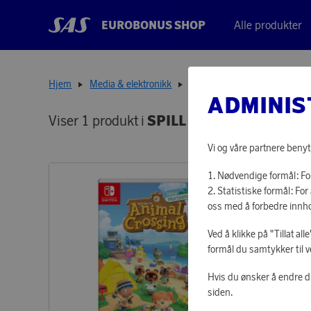
EUROBONUS SHOP
Alle produkter
Hjem
Media & elektronikk
Spill & konsoller
ADMINIS
Viser 1 produkt i
SPILL & KONSOLLER
Vi og våre partnere benyt
Nødvendige formål: For
Statistiske formål: F
oss med å forbedre innho
Ved å klikke på "Tillat al
formål du samtykker til v
Hvis du ønsker å endre d
siden.