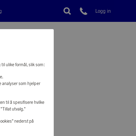
g
Logg in
Kundeservice
il ulike formål, slik som:
e.
e analyser som hjelper
en til å spesifisere hvilke
Tillat utvalg."
cookies" nederst på