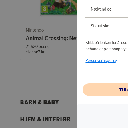
Nødvendige
Statistiske
Nintendo
Animal Crossing: New Horizons
Klikk på lenken for å les
21 520 poeng
behandler personopplys
eller
667 kr
Personvernspolicy
Til
BARN & BABY
DEALS 
HJEM & INTERIØR
HJEME