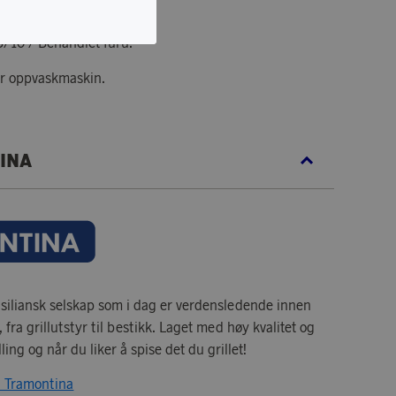
lank finish.
3/10 / Behandlet furu.
er oppvaskmaskin.
INA
asiliansk selskap som i dag er verdensledende innen
r, fra grillutstyr til bestikk. Laget med høy kvalitet og
lling og når du liker å spise det du grillet!
ra Tramontina