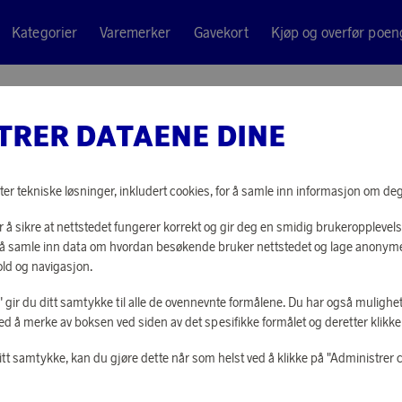
Kategorier
Varemerker
Gavekort
Kjøp og overfør poen
Churrasko
TRER DATAENE DINE
Tramontina
GRILLB
ter tekniske løsninger, inkludert cookies, for å samle inn informasjon om deg t
 å sikre at nettstedet fungerer korrekt og gir deg en smidig brukeropplevels
15 960 poeng
or å samle inn data om hvordan besøkende bruker nettstedet og lage anonym
eller
495 kr
ld og navigasjon.
le" gir du ditt samtykke til alle de ovennevnte formålene. Du har også mulighet
ed å merke av boksen ved siden av det spesifikke formålet og deretter klikke "
LOGG INN FOR
itt samtykke, kan du gjøre dette når som helst ved å klikke på "Administrer 