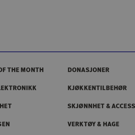
OF THE MONTH
DONASJONER
LEKTRONIKK
KJØKKENTILBEHØR
RHET
SKJØNNHET & ACCES
SEN
VERKTØY & HAGE