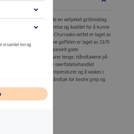
KRIVELSE
pplevelsen når du skal nyte en vellykket grillmiddag
et er betydelig både i størrelse og kvalitet for å kunne
u har grillet på beste måte! Churrasko-settet er laget av
rfekte for grillbestikk. Selve gaffelen er laget av 13/0
n vi samler inn og
 er rustbestandig og har spesielt gode
g sylskarpe spisser som varer lenge. Håndtakene på
 polywood-teknologi, som er overflatebehandlet
t betyr at de tåler høye temperaturer og å vaskes i
 settet har litt sterkere håndtak for bedre grep og
e
ver og 6 gafler.
m, Gaffel 21cm.