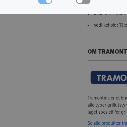
Farge: Brun halvb
Materiale: Stål 1
Vedlikehold: Tål
OM TRAMONT
Tramontina er et br
alle typer grillutsty
laget spesielt for gri
Se alle produkter f