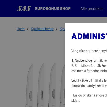
EUROBONUS SHOP
Alle produkter
Hjem
Kjøkkentilbehør
Kjoekkenkniver
Grillbestikk 
ADMINIS
Vi og våre partnere benyt
Nødvendige formål: For
Statistiske formål: F
oss med å forbedre innho
Ved å klikke på "Tillat al
formål du samtykker til v
Hvis du ønsker å endre d
siden.