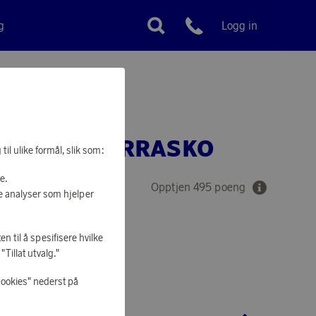
g
Logg in
Kundeservice
ESTIKK CHURRASKO
il ulike formål, slik som:
e.
Opptjen 495 poeng
e analyser som hjelper
en til å spesifisere hvilke
Tillat utvalg."
 Å HANDLE
cookies" nederst på