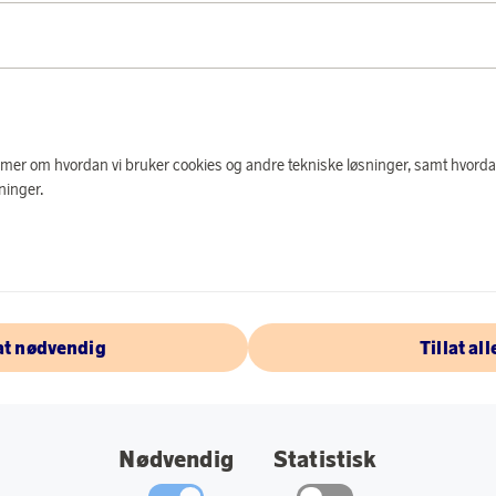
PRODUKTBES
Godt bestikk hever o
og dette grillbestikk
spise kjøtt og det d
materialer som er pe
e mer om hvordan vi bruker cookies og andre tekniske løsninger, samt hvorda
kromstål. Knivståetl
ninger.
skjæreegenskaper o
bestikket er laget i
hardpresset furu. De
oppvaskmaskin. Dette
større kniver.
lat nødvendig
Tillat all
Spesifikasjoner:
Inneholder; 6 kni
Nødvendig
Statistisk
Mål - Kniv 23,5c