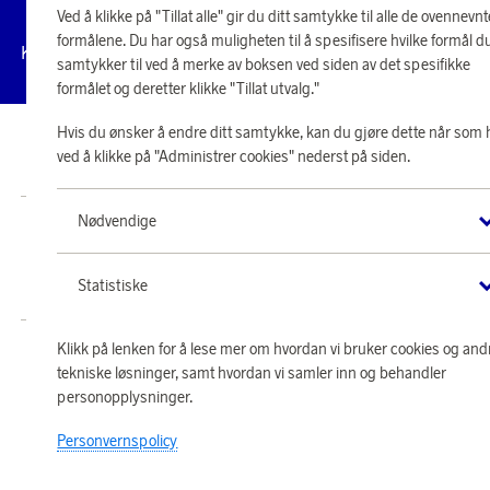
Ved å klikke på "Tillat alle" gir du ditt samtykke til alle de ovennevnt
formålene. Du har også muligheten til å spesifisere hvilke formål d
Administrer
Kundeservice
Vilkår
Personvernpolicy
Til
cookies
samtykker til ved å merke av boksen ved siden av det spesifikke
formålet og deretter klikke "Tillat utvalg."
Hvis du ønsker å endre ditt samtykke, kan du gjøre dette når som 
© 2026 Scandinavian Airlines System-Denmark-Norway-Sweden, org.nr
ved å klikke på "Administrer cookies" nederst på siden.
902001-7720, 195 87 Stockholm
Nødvendige
Butikk SAS EuroBonus drives av Crossroads Loyalty Solutions AS (Postboks
331 Skøyen NO-0213 Oslo).
Copyright © 2026 Crossroads Loyalty Solutions AS. Alle rettigheter
Statistiske
forbeholdt.
Klikk på lenken for å lese mer om hvordan vi bruker cookies og and
tekniske løsninger, samt hvordan vi samler inn og behandler
personopplysninger.
Personvernspolicy