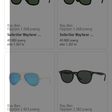
Ray-Ban
Ray-Ban
Opptjen 1 268 poeng
Opptjen 1 268 poeng
Solbriller Wayfarer Original Black (0RB2140 901 50)
Solbriller Wayfarer Original Tortoise
40 880 poeng
40 880 poeng
eller
1 267 kr
eller
1 267 kr
Ray-Ban
Ray-Ban
Opptjen 1 423 poeng
Opptjen 1 182 poeng