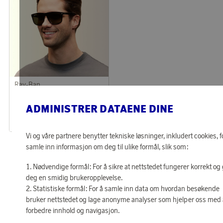
Ray-Ban
Opptjen 1 610 poeng
Solglasögon Boyfriend Black Green Pol
ADMINISTRER DATAENE DINE
51 920 poeng
eller
1 610 kr
Vi og våre partnere benytter tekniske løsninger, inkludert cookies, f
samle inn informasjon om deg til ulike formål, slik som:
«
1
2
»
Nødvendige formål: For å sikre at nettstedet fungerer korrekt og 
deg en smidig brukeropplevelse.
Statistiske formål: For å samle inn data om hvordan besøkende
bruker nettstedet og lage anonyme analyser som hjelper oss med
forbedre innhold og navigasjon.