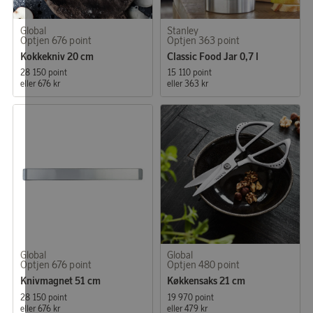
Global
Stanley
Optjen 676 point
Optjen 363 point
Kokkekniv 20 cm
Classic Food Jar 0,7 l
28 150 point
15 110 point
eller
676 kr
eller
363 kr
Global
Global
Optjen 676 point
Optjen 480 point
Knivmagnet 51 cm
Køkkensaks 21 cm
28 150 point
19 970 point
eller
676 kr
eller
479 kr