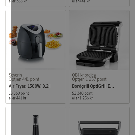
eller
365 kr
eller
441 kr
Severin
OBH-nordica
Optjen 441 point
Optjen 1 257 point
Air Fryer, 1500W, 3.2 l
Bordgrill OptiGrill Extra
18 360 point
52 340 point
eller
441 kr
eller
1 256 kr