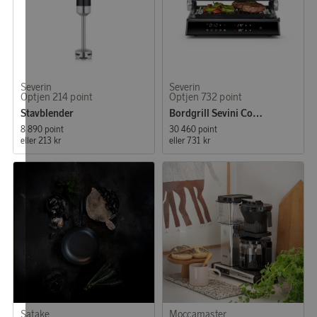
Severin
Severin
Optjen 214 point
Optjen 732 point
Stavblender
Bordgrill Sevini Comfort
8 890 point
30 460 point
eller
213 kr
eller
731 kr
Satake
Moccamaster