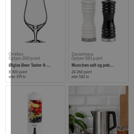
Orrefors
Zassenhaus
Optjen 200 point
Optjen 583 point
Ølglas Beer Taster 4-pak
Munchen salt og peberkværn sæt 15 cm
8 300 point
24 260 point
eller
199 kr
eller
582 kr