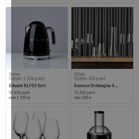
Smeg
Iittala
Optjen 1 336 point
Optjen 318 point
Elkedel KLF03 Sort
Essence Drikkeglas 4-pak
55 630 point
13 250 point
eller
1 335 kr
eller
318 kr