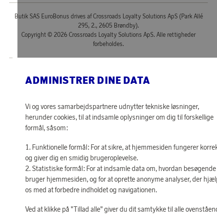
Butik SAS EuroBonus drives af Crossroads Loyalty Solutions ApS (Park Allé
295, 2., 2605 Brøndby).
Copyright © 2026 Crossroads Loyalty Solutions ApS. Alle rettigheder
forbeholdes.
ADMINISTRER DINE DATA
Vi og vores samarbejdspartnere udnytter tekniske løsninger,
herunder cookies, til at indsamle oplysninger om dig til forskellige
formål, såsom:
Funktionelle formål: For at sikre, at hjemmesiden fungerer korre
og giver dig en smidig brugeroplevelse.
Statistiske formål: For at indsamle data om, hvordan besøgende
bruger hjemmesiden, og for at oprette anonyme analyser, der hjæ
os med at forbedre indholdet og navigationen.
Ved at klikke på "Tillad alle" giver du dit samtykke til alle ovenståe