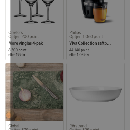
Orrefors
Philips
Optjen 200 point
Optjen 1 060 point
More vinglas 4-pak
Viva Collection saftpresser HR1855/70
8 300 point
44 140 point
eller
199 kr
eller
1 059 kr
Global
Rörstrand
Optjen 379 point
Optjen 329 point