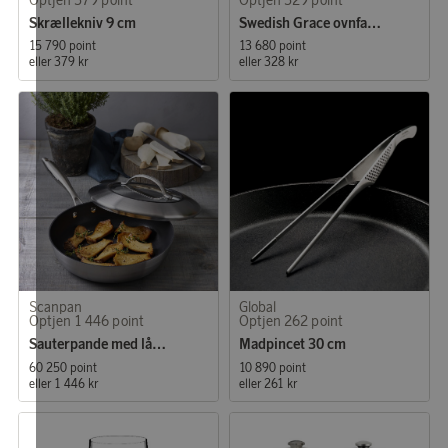
Skrællekniv 9 cm
Swedish Grace ovnfast fad sne
15 790 point
13 680 point
eller
379 kr
eller
328 kr
Scanpan
Global
Optjen 1 446 point
Optjen 262 point
Sauterpande med låg 28 cm
Madpincet 30 cm
60 250 point
10 890 point
eller
1 446 kr
eller
261 kr