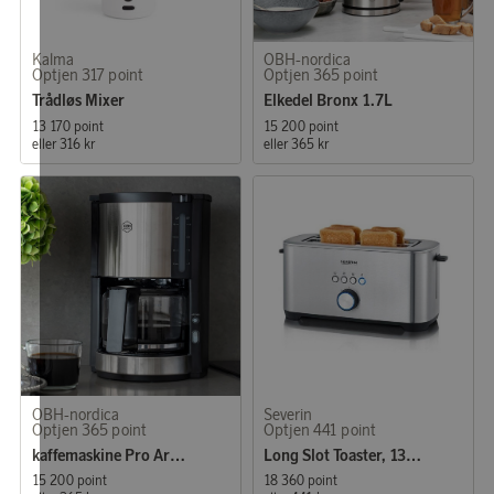
Kalma
OBH-nordica
Optjen 317 point
Optjen 365 point
Trådløs Mixer
Elkedel Bronx 1.7L
13 170 point
15 200 point
eller
316 kr
eller
365 kr
OBH-nordica
Severin
Optjen 365 point
Optjen 441 point
kaffemaskine Pro Aroma Plus
Long Slot Toaster, 1350 W
15 200 point
18 360 point