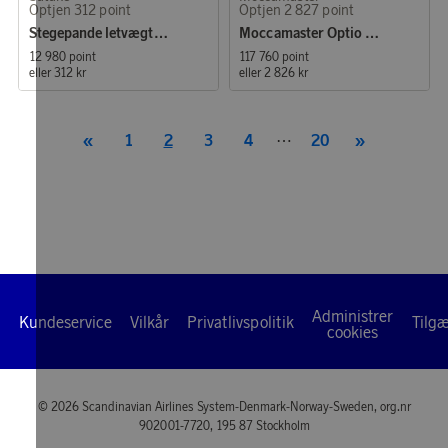
Optjen 312 point
Optjen 2 827 point
Stegepande letvægtsstøbejern 28 cm Honeycomb
Moccamaster Optio Polished Silver
12 980 point
117 760 point
eller
312 kr
eller
2 826 kr
«
1
2
3
4
⋯
20
»
Administrer
Kundeservice
Vilkår
Privatlivspolitik
Tilg
cookies
© 2026 Scandinavian Airlines System-Denmark-Norway-Sweden, org.nr
902001-7720, 195 87 Stockholm