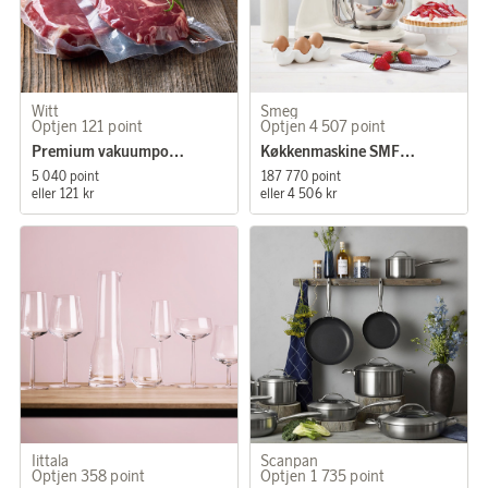
Witt
Smeg
Optjen 121 point
Optjen 4 507 point
Premium vakuumposer
Køkkenmaskine SMF03 Creme
5 040 point
187 770 point
eller
121 kr
eller
4 506 kr
Iittala
Scanpan
Optjen 358 point
Optjen 1 735 point