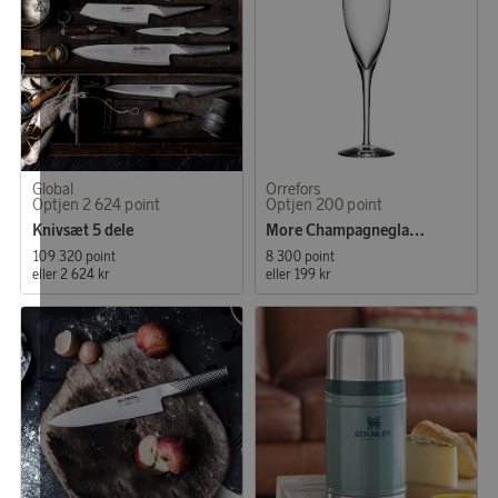
Global
Orrefors
Optjen 2 624 point
Optjen 200 point
Knivsæt 5 dele
More Champagneglas 4-pak
109 320 point
8 300 point
eller
2 624 kr
eller
199 kr