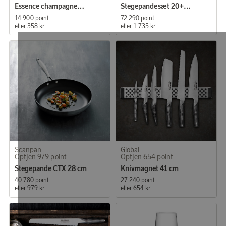
Essence champagneglas 4 pak
Stegepandesæt 20+28 cm
14 900 point
72 290 point
eller
358 kr
eller
1 735 kr
Scanpan
Global
Optjen 979 point
Optjen 654 point
Stegepande CTX 28 cm
Knivmagnet 41 cm
40 780 point
27 240 point
eller
979 kr
eller
654 kr