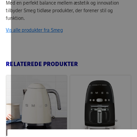
Med en perfekt balance mellem æstetik og innovation
tilbyder Smeg tidløse produkter, der forener stil og
funktion.
Vis alle produkter fra Smeg
RELATEREDE PRODUKTER