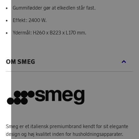
Gummifødder gør at elkedlen står fast.
Effekt: 2400 W.
Ydermål: H260 x B223 x L170 mm.
OM SMEG
Smeg er et italiensk premiumbrand kendt for sit elegante
design og høj kvalitet inden for husholdningsapparater.