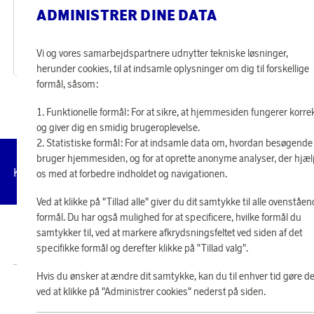
Smeg
Smeg
ADMINISTRER DINE DATA
Optjen 1 336 point
Optjen 1 836 point
Elkedel KLF03 Creme
Kaffemaskine DCF02 Sort
55 630 point
76 500 point
Vi og vores samarbejdspartnere udnytter tekniske løsninger,
eller
1 335 kr
eller
1 836 kr
herunder cookies, til at indsamle oplysninger om dig til forskellige
formål, såsom:
Funktionelle formål: For at sikre, at hjemmesiden fungerer korre
og giver dig en smidig brugeroplevelse.
Statistiske formål: For at indsamle data om, hvordan besøgende
bruger hjemmesiden, og for at oprette anonyme analyser, der hjæ
Administrer
Kundeservice
Vilkår
Privatlivspolitik
Tilg
os med at forbedre indholdet og navigationen.
cookies
Ved at klikke på "Tillad alle" giver du dit samtykke til alle ovenståe
formål. Du har også mulighed for at specificere, hvilke formål du
samtykker til, ved at markere afkrydsningsfeltet ved siden af det
© 2026 Scandinavian Airlines System-Denmark-Norway-Sweden, org.nr
902001-7720, 195 87 Stockholm
specifikke formål og derefter klikke på "Tillad valg".
Hvis du ønsker at ændre dit samtykke, kan du til enhver tid gøre de
Butik SAS EuroBonus drives af Crossroads Loyalty Solutions ApS (Park Allé
ved at klikke på "Administrer cookies" nederst på siden.
295, 2., 2605 Brøndby).
Copyright © 2026 Crossroads Loyalty Solutions ApS. Alle rettigheder