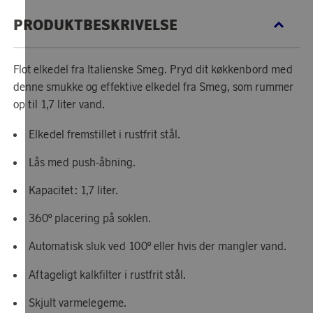
PRODUKTBESKRIVELSE
Flot elkedel fra Italienske Smeg. Pryd dit køkkenbord med
denne smukke og effektive elkedel fra Smeg, som rummer
op til 1,7 liter vand.
Elkedel fremstillet i rustfrit stål.
Lås med push-åbning.
Kapacitet: 1,7 liter.
360º placering på soklen.
Automatisk sluk ved 100º eller hvis der mangler vand.
Aftageligt kalkfilter i rustfrit stål.
Skjult varmelegeme.