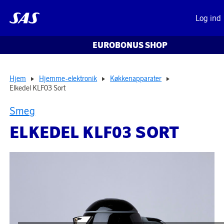
Log ind
EUROBONUS SHOP
Hjem
Hjemme-elektronik
Køkkenapparater
Elkedel KLF03 Sort
Smeg
ELKEDEL KLF03 SORT