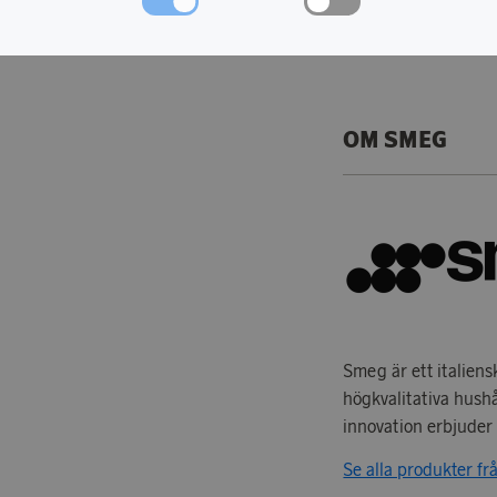
Färg: Pastellblå.
OM SMEG
Smeg är ett italien
högkvalitativa hush
innovation erbjuder
Se alla produkter f