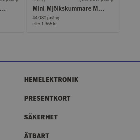
ubbel Väggladdare WM2E
Mini-Mjölkskummare MFF02
44 080 poäng
eller
1 366 kr
HEMELEKTRONIK
PRESENTKORT
SÄKERHET
ÄTBART