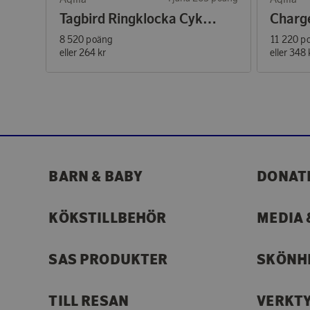
Tagbird Ringklocka Cykel iOS & Android 1-P
8 520 poäng
11 220 p
eller
264 kr
eller
348 
BARN & BABY
DONAT
KÖKSTILLBEHÖR
MEDIA 
SAS PRODUKTER
SKÖNH
TILL RESAN
VERKT