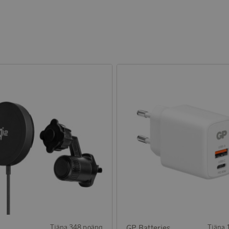
Tjäna 348 poäng
GP Batteries
Tjäna 