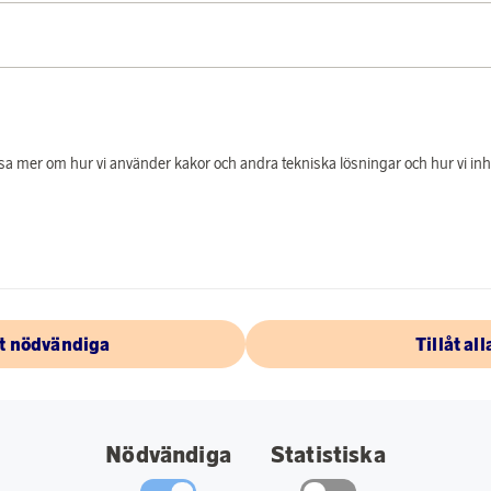
PRODUKTBES
Smegs Clima Bottle,
kombinerar ikonisk 
 läsa mer om hur vi använder kakor och andra tekniska lösningar och hur vi i
och präglade logotyp
drycken kall i upp t
rostfritt stål, helt
Specifikationer:
Rymmer 500 ml
åt nödvändiga
Tillåt all
Storlek: H 22 cm
Håller drycken ka
Nödvändiga
Statistiska
Material: 18/8 ros