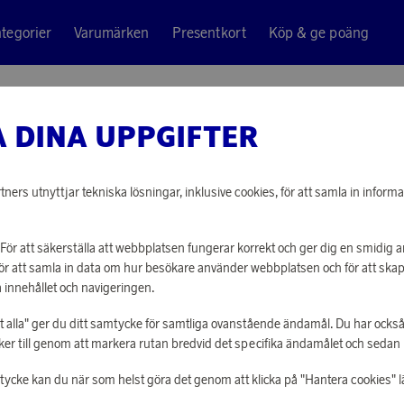
tegorier
Varumärken
Presentkort
Köp & ge poäng
,5L WBF01 Pastellblå
 DINA UPPGIFTER
Smeg
TERMOSF
ners utnyttjar tekniska lösningar, inklusive cookies, för att samla in informa
PASTEL
För att säkerställa att webbplatsen fungerar korrekt och ger dig en smidig
För att samla in data om hur besökare använder webbplatsen och för att sk
17 630 poäng
 innehållet och navigeringen.
eller
547 kr
åt alla" ger du ditt samtycke för samtliga ovanstående ändamål. Du har också
r till genom att markera rutan bredvid det specifika ändamålet och sedan kli
LOGGA IN FÖR
mtycke kan du när som helst göra det genom att klicka på "Hantera cookies" l