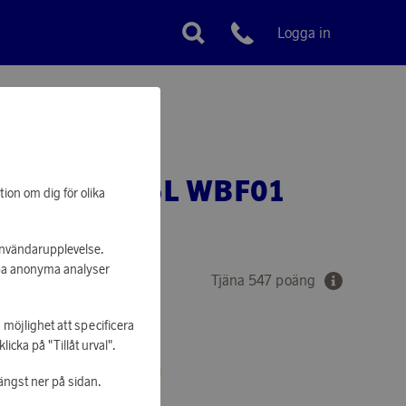
Logga in
Kundservice
LASKA 0,5L WBF01
tion om dig för olika
LBLÅ
 användarupplevelse.
apa anonyma analyser
Tjäna 547 poäng
 möjlighet att specificera
cka på "Tillåt urval".
 ATT KUNNA HANDLA
ängst ner på sidan.