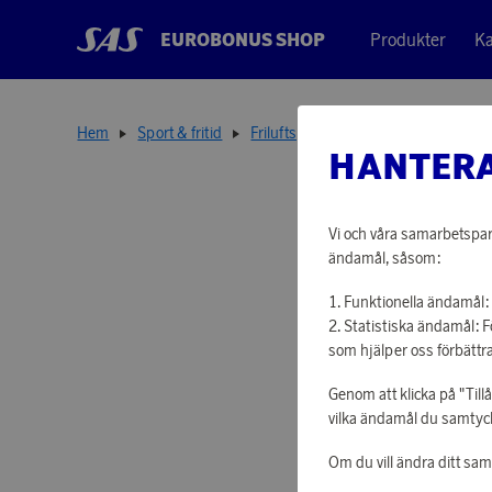
EUROBONUS SHOP
Produkter
Ka
Hem
Sport & fritid
Friluftsprodukter
Termosflaska 0
HANTERA
Vi och våra samarbetspart
ändamål, såsom:
Funktionella ändamål: 
Statistiska ändamål: 
som hjälper oss förbättra
Genom att klicka på "Till
vilka ändamål du samtycke
Om du vill ändra ditt sa