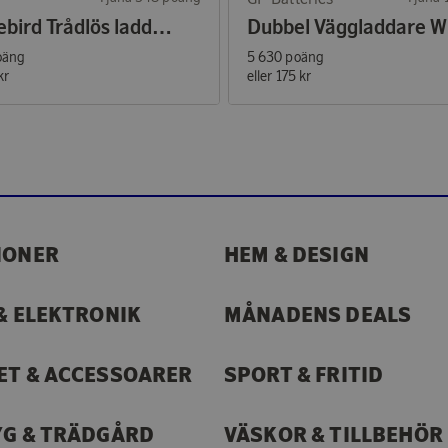
Chargebird Trådlös laddare med bilfäste
D
oäng
5 630 poäng
kr
eller
175 kr
IONER
HEM & DESIGN
& ELEKTRONIK
MÅNADENS DEALS
ET & ACCESSOARER
SPORT & FRITID
YG & TRÄDGÅRD
VÄSKOR & TILLBEHÖR