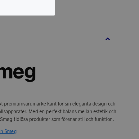
skt premiumvarumärke känt för sin eleganta design och
ållsapparater. Med en perfekt balans mellan estetik och
 Smeg tidlösa produkter som förenar stil och funktion.
rån Smeg