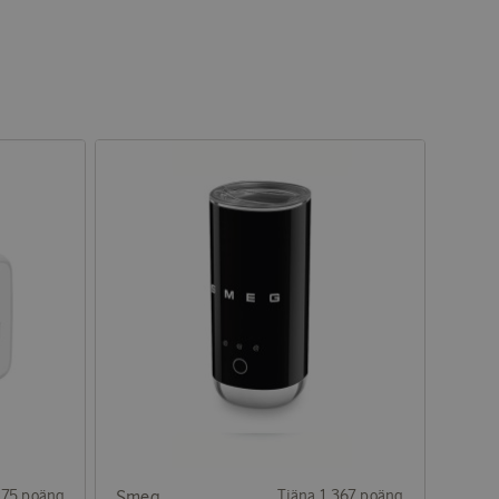
175 poäng
Smeg
Tjäna 1 367 poäng