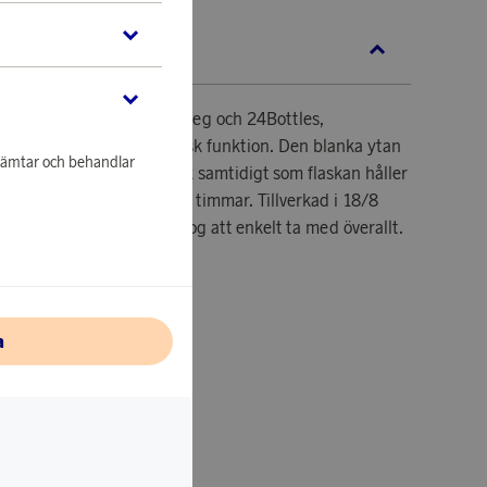
KRIVNING
 ett samarbete mellan Smeg och 24Bottles,
50-talsdesign med praktisk funktion. Den blanka ytan
nhämtar och behandlar
en ger ett stilrent intryck samtidigt som flaskan håller
ill 24 timmar och varm i 12 timmar. Tillverkad i 18/8
 läckagesäker och kompakt nog att enkelt ta med överallt.
.
a
.
ll upp till 24 timmar.
tfritt stål.