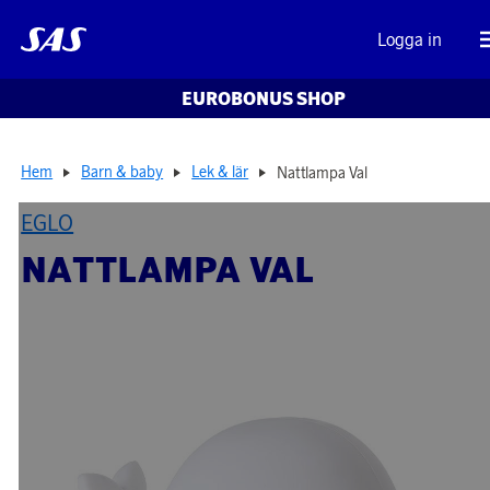
Logga in
EUROBONUS SHOP
Hem
Barn & baby
Lek & lär
Nattlampa Val
EGLO
NATTLAMPA VAL