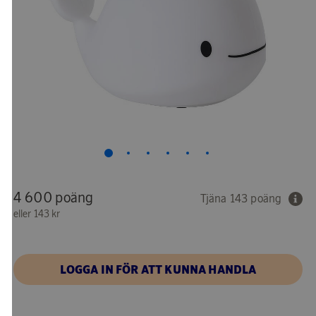
4 600 poäng
Tjäna 143 poäng
eller
143 kr
LOGGA IN FÖR ATT KUNNA HANDLA