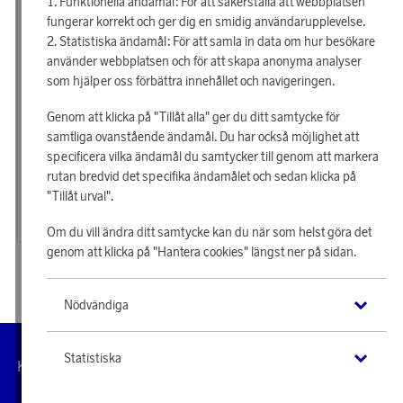
Funktionella ändamål: För att säkerställa att webbplatsen
fungerar korrekt och ger dig en smidig användarupplevelse.
Statistiska ändamål: För att samla in data om hur besökare
använder webbplatsen och för att skapa anonyma analyser
som hjälper oss förbättra innehållet och navigeringen.
Genom att klicka på "Tillåt alla" ger du ditt samtycke för
samtliga ovanstående ändamål. Du har också möjlighet att
specificera vilka ändamål du samtycker till genom att markera
EGLO
EGLO
Tjäna 143 poäng
Tjäna 143 poäng
rutan bredvid det specifika ändamålet och sedan klicka på
Nattlampa Räv
Nattlampa Kanin
"Tillåt urval".
4 600 poäng
4 600 poäng
eller
143 kr
eller
143 kr
Om du vill ändra ditt samtycke kan du när som helst göra det
genom att klicka på "Hantera cookies" längst ner på sidan.
Nödvändiga
Statistiska
Hantera
Kundservice
Villkor
Integritetspolicy
Tillgängl
cookies