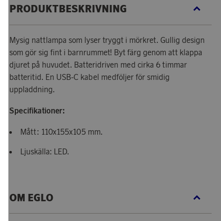
PRODUKTBESKRIVNING
Mysig nattlampa som lyser tryggt i mörkret. Gullig design
som gör sig fint i barnrummet! Byt färg genom att klappa
djuret på huvudet. Batteridriven med cirka 6 timmar
batteritid. En USB-C kabel medföljer för smidig
uppladdning.
Specifikationer:
Mått: 110x155x105 mm.
Ljuskälla: LED.
OM EGLO