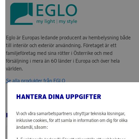
Eglo är Europas ledande producent av hembelysning både
till interiör och exteriör användning. Företaget är ett
familjeföretag med sina rötter i Österrike och med
försäljning i mera än 60 länder i Europa och över hela
världen.
Se alla produkter från EGLO
HANTERA DINA UPPGIFTER
Vi och våra samarbetspartners utnyttjar tekniska lösningar,
RELATERADE PRODUKTER
inklusive cookies, för att samla in information om dig för olika
ändamål, såsom: