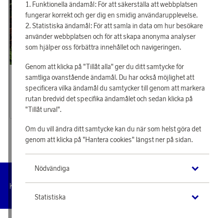
Funktionella ändamål: För att säkerställa att webbplatsen
fungerar korrekt och ger dig en smidig användarupplevelse.
Statistiska ändamål: För att samla in data om hur besökare
använder webbplatsen och för att skapa anonyma analyser
som hjälper oss förbättra innehållet och navigeringen.
Genom att klicka på "Tillåt alla" ger du ditt samtycke för
EGLO
EGLO
samtliga ovanstående ändamål. Du har också möjlighet att
Tjäna 313 poäng
Tjäna 262 poäng
specificera vilka ändamål du samtycker till genom att markera
Solar LED Dekorstenslampa 3-pack
Solar LED Porrassa Vägglampa med sensor
rutan bredvid det specifika ändamålet och sedan klicka på
10 090 poäng
8 440 poäng
"Tillåt urval".
eller
313 kr
eller
262 kr
Om du vill ändra ditt samtycke kan du när som helst göra det
genom att klicka på "Hantera cookies" längst ner på sidan.
Nödvändiga
Hantera
Kundservice
Villkor
Integritetspolicy
Tillgängl
cookies
Statistiska