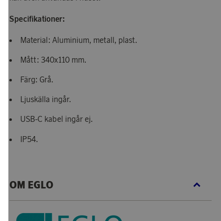
Specifikationer:
Material: Aluminium, metall, plast.
Mått: 340x110 mm.
Färg: Grå.
Ljuskälla ingår.
USB-C kabel ingår ej.
IP54.
OM EGLO