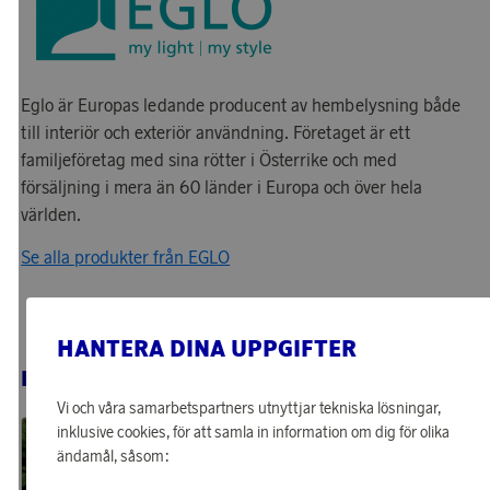
Eglo är Europas ledande producent av hembelysning både
till interiör och exteriör användning. Företaget är ett
familjeföretag med sina rötter i Österrike och med
försäljning i mera än 60 länder i Europa och över hela
världen.
Se alla produkter från EGLO
HANTERA DINA UPPGIFTER
RELATERADE PRODUKTER
Vi och våra samarbetspartners utnyttjar tekniska lösningar,
inklusive cookies, för att samla in information om dig för olika
ändamål, såsom: