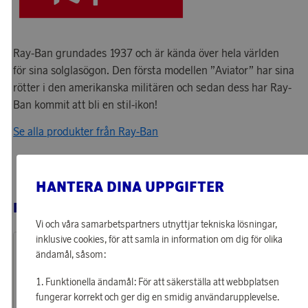
Ray-Ban grundades 1937 och är kända över hela världen
för sina solglasögon. Den första modellen ”Aviator” har sina
rötter i den amerikanska militären och sedan dess har Ray-
Ban kommit att bli en stil-ikon!
Se alla produkter från Ray-Ban
HANTERA DINA UPPGIFTER
RELATERADE PRODUKTER
Vi och våra samarbetspartners utnyttjar tekniska lösningar,
inklusive cookies, för att samla in information om dig för olika
ändamål, såsom:
Funktionella ändamål: För att säkerställa att webbplatsen
fungerar korrekt och ger dig en smidig användarupplevelse.