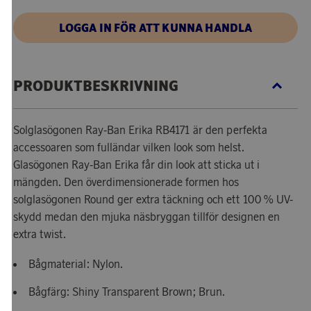
LOGGA IN FÖR ATT KUNNA HANDLA
PRODUKTBESKRIVNING
Solglasögonen Ray-Ban Erika RB4171 är den perfekta
accessoaren som fulländar vilken look som helst.
Glasögonen Ray-Ban Erika får din look att sticka ut i
mängden. Den överdimensionerade formen hos
solglasögonen Round ger extra täckning och ett 100 % UV-
skydd medan den mjuka näsbryggan tillför designen en
extra twist.
Bågmaterial: Nylon.
Bågfärg: Shiny Transparent Brown; Brun.