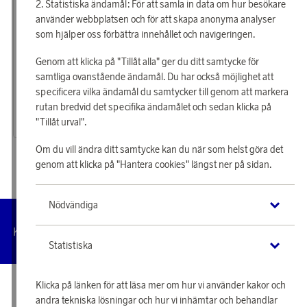
Statistiska ändamål: För att samla in data om hur besökare
använder webbplatsen och för att skapa anonyma analyser
som hjälper oss förbättra innehållet och navigeringen.
Genom att klicka på "Tillåt alla" ger du ditt samtycke för
Ray-Ban
samtliga ovanstående ändamål. Du har också möjlighet att
Tjäna 1 170 poäng
specificera vilka ändamål du samtycker till genom att markera
Solglasögon RB3663
rutan bredvid det specifika ändamålet och sedan klicka på
37 740 poäng
"Tillåt urval".
eller
1 170 kr
Om du vill ändra ditt samtycke kan du när som helst göra det
genom att klicka på "Hantera cookies" längst ner på sidan.
Nödvändiga
Hantera
Kundservice
Villkor
Integritetspolicy
Tillgängl
cookies
Statistiska
Klicka på länken för att läsa mer om hur vi använder kakor och
© 2026 Scandinavian Airlines System-Denmark-Norway-Sweden, org.nr
andra tekniska lösningar och hur vi inhämtar och behandlar
902001-7720, 195 87 Stockholm