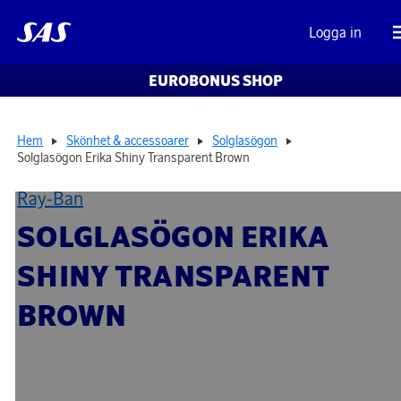
Logga in
EUROBONUS SHOP
Hem
Skönhet & accessoarer
Solglasögon
Solglasögon Erika Shiny Transparent Brown
Ray-Ban
SOLGLASÖGON ERIKA
SHINY TRANSPARENT
BROWN