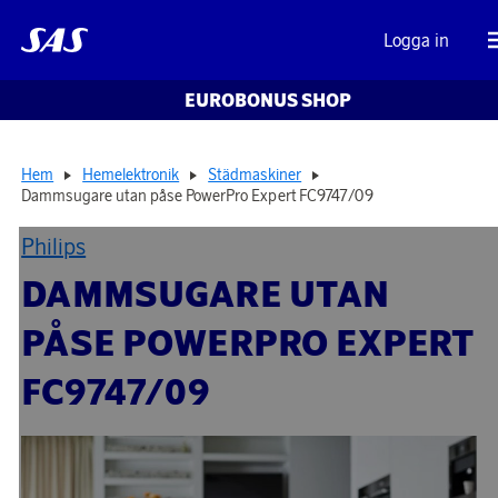
Logga in
EUROBONUS SHOP
Hem
Hemelektronik
Städmaskiner
Dammsugare utan påse PowerPro Expert FC9747/09
Philips
DAMMSUGARE UTAN
PÅSE POWERPRO EXPERT
FC9747/09