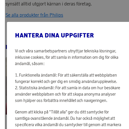
synsätt alltid utgjort kärnan i deras företag.
Se alla produkter från Philips
HANTERA DINA UPPGIFTER
RELATERADE PRODUKTER
Vi och våra samarbetspartners utnyttjar tekniska lösningar,
inklusive cookies, för att samla in information om dig för olika
ändamål, såsom:
Funktionella ändamål: För att säkerställa att webbplatsen
fungerar korrekt och ger dig en smidig användarupplevelse.
Statistiska ändamål: För att samla in data om hur besökare
använder webbplatsen och för att skapa anonyma analyser
som hjälper oss förbättra innehållet och navigeringen.
Genom att klicka på "Tillåt alla" ger du ditt samtycke för
samtliga ovanstående ändamål. Du har också möjlighet att
Philips
Philips
Tjäna 1 807 poäng
Tjäna 5 809 poäng
specificera vilka ändamål du samtycker till genom att markera