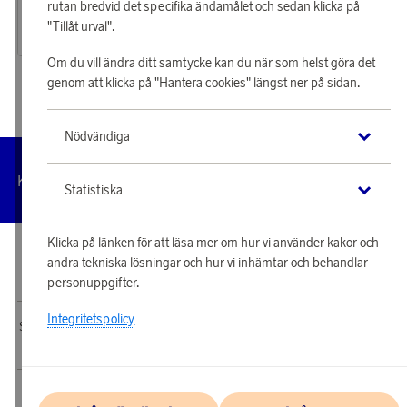
Ångstrykjärn Azur 8000 Series DST8050/20
Skaftdammsugare 7000 Series Aqua XC7057/01
rutan bredvid det specifika ändamålet och sedan klicka på
58 270 poäng
187 370 poäng
"Tillåt urval".
eller
1 806 kr
eller
5 808 kr
Om du vill ändra ditt samtycke kan du när som helst göra det
genom att klicka på "Hantera cookies" längst ner på sidan.
Nödvändiga
Hantera
Kundservice
Villkor
Integritetspolicy
Tillgängl
cookies
Statistiska
Klicka på länken för att läsa mer om hur vi använder kakor och
© 2026 Scandinavian Airlines System-Denmark-Norway-Sweden, org.nr
andra tekniska lösningar och hur vi inhämtar och behandlar
902001-7720, 195 87 Stockholm
personuppgifter.
Integritetspolicy
SAS EuroBonus webbshop drivs av Awardit CLS AB. Copyright © 2026 Awardit
CLS AB. All Rights Reserved.