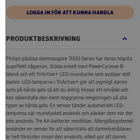
LOGGA IN FÖR ATT KUNNA HANDLA
PRODUKTBESKRIVNING
Philips påslösa dammsugare 7000 Series har deras högsta
sugeffekt någonsin. Städa enkelt med PowerCyclone 8-
teknik och ett TriActive+ LED-munstycke som avslöjar dolt
damm. LED-lamporna i TriActive+ gör att osynligt damm
syns på hårda golv så att du aldrig missar ett område och
kan säkerställa den mest noggranna rengöringen på alla
typer av hårda golv. En sensor tänder automatiskt LED-
lamporna när munstycket används och släcker dem när det
inte används. Tre AA-batterier medföljer. Allergilåssystemet
använder en sensor för att säkerställa att dammbehållaren
är helt försluten innan den används, vilket gör att damm