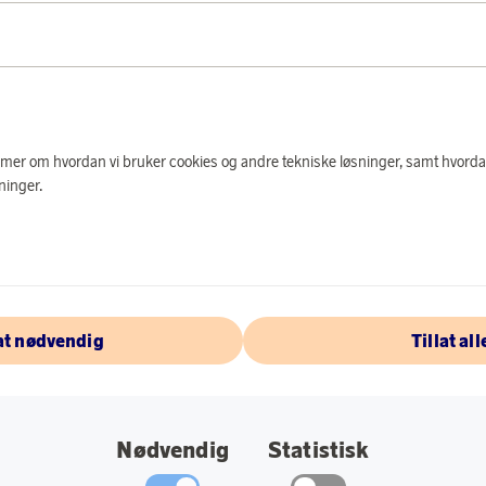
PRODUKTBES
Dobbeltvegget vakuu
farten takket være 
e mer om hvordan vi bruker cookies og andre tekniske løsninger, samt hvorda
Fyll Urban To Go-ko
ninger.
varmen eller kulden
vakuumeffekten. Den
6 timer.
Spesifikasjoner:
lat nødvendig
Tillat all
Dobbeltvegget 
Farge: Svart/rustf
Materiale: Rustfri
Nødvendig
Statistisk
Størrelse: 19 cm.