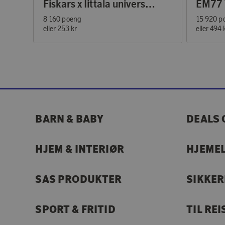
Fiskars x Iittala universalsax
8 160 poeng
15 920 p
eller
253 kr
eller
494 
BARN & BABY
DEALS 
HJEM & INTERIØR
HJEME
SAS PRODUKTER
SIKKE
SPORT & FRITID
TIL REI