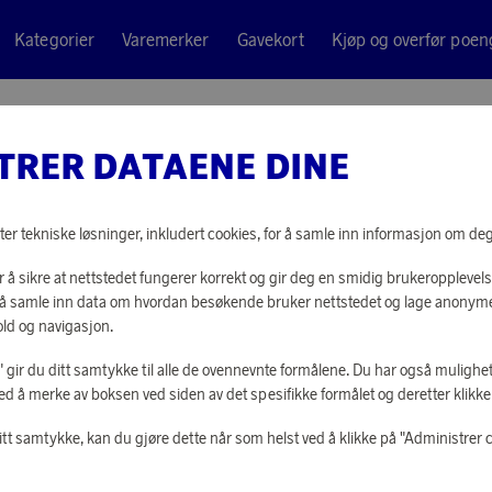
Kategorier
Varemerker
Gavekort
Kjøp og overfør poen
o Go Vakuumtermoskrus
TRER DATAENE DINE
Eva Solo
URBAN 
ter tekniske løsninger, inkludert cookies, for å samle inn informasjon om deg t
VAKUUM
 å sikre at nettstedet fungerer korrekt og gir deg en smidig brukeropplevels
or å samle inn data om hvordan besøkende bruker nettstedet og lage anonym
ld og navigasjon.
7 920 poeng
eller
246 kr
le" gir du ditt samtykke til alle de ovennevnte formålene. Du har også mulighet
ed å merke av boksen ved siden av det spesifikke formålet og deretter klikke "
itt samtykke, kan du gjøre dette når som helst ved å klikke på "Administrer 
LOGG INN FOR