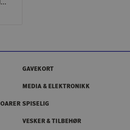
4-sett Håndklær & Badehåndklær Basic Frotté Grønn
GAVEKORT
MEDIA & ELEKTRONIKK
SOARER
SPISELIG
VESKER & TILBEHØR