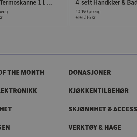
EM77 Termoskanne 1 l. Heather
oeng
10 190 poeng
kr
eller
316 kr
OF THE MONTH
DONASJONER
LEKTRONIKK
KJØKKENTILBEHØR
RHET
SKJØNNHET & ACCES
SEN
VERKTØY & HAGE