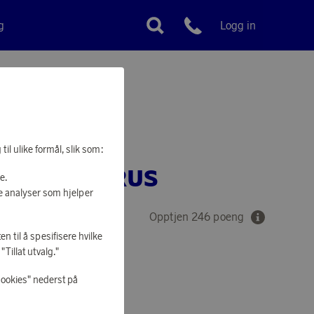
g
Logg in
Kundeservice
TO GO
il ulike formål, slik som:
TERMOSKRUS
e.
e analyser som hjelper
Opptjen 246 poeng
en til å spesifisere hvilke
Tillat utvalg."
cookies" nederst på
 Å HANDLE