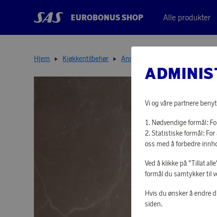
EUROBONUS SHOP
Alle produkter
Hjem
Kjøkkentilbehør
Annet kjøkkenutstyr
Urban T
ADMINIS
Vi og våre partnere benyt
Nødvendige formål: For
Statistiske formål: F
oss med å forbedre innho
Ved å klikke på "Tillat al
formål du samtykker til v
Hvis du ønsker å endre d
siden.