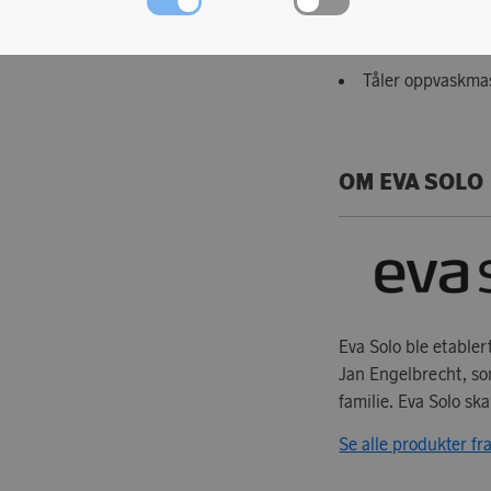
Volum: 0,35.
Tåler oppvaskma
OM EVA SOLO
Eva Solo ble etabler
Jan Engelbrecht, so
familie. Eva Solo ska
Se alle produkter fr