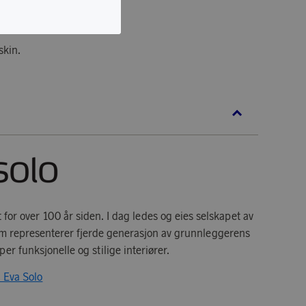
skin.
t for over 100 år siden. I dag ledes og eies selskapet av
m representerer fjerde generasjon av grunnleggerens
per funksjonelle og stilige interiører.
a Eva Solo