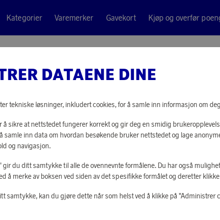
Kategorier
Varemerker
Gavekort
Kjøp og overfør poen
0 Lantern, Speaker, Powerbank 10.000mAh
TRER DATAENE DINE
Aqiila
SOUNDBI
ter tekniske løsninger, inkludert cookies, for å samle inn informasjon om deg t
SPEAKE
 å sikre at nettstedet fungerer korrekt og gir deg en smidig brukeropplevels
or å samle inn data om hvordan besøkende bruker nettstedet og lage anonym
10.000
ld og navigasjon.
le" gir du ditt samtykke til alle de ovennevnte formålene. Du har også mulighet
16 580 poeng
ed å merke av boksen ved siden av det spesifikke formålet og deretter klikke "
eller
514 kr
itt samtykke, kan du gjøre dette når som helst ved å klikke på "Administrer 