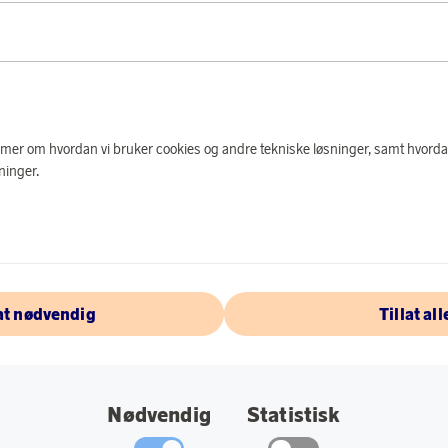
LOGG INN FOR
PRODUKTBES
e mer om hvordan vi bruker cookies og andre tekniske løsninger, samt hvorda
Med Soundbird B10 f
ninger.
3-i-1 løsning som e
koble enheten til h
Soundbird finner du 
RGB-lyset har flere 
farger. B10 er utst
en hengende funksj
lat nødvendig
Tillat all
Spesifikasjoner:
3-i-1: Powerbank
Nødvendig
Statistisk
10 000 mAh.