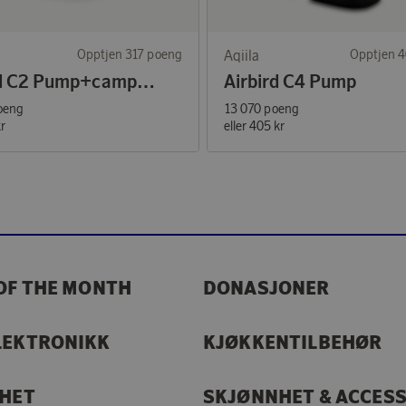
Opptjen 317 poeng
Aqiila
Opptjen 
Airbird C2 Pump+camping light, inflate/deflate
Airbird C4 Pump
oeng
13 070 poeng
kr
eller
405 kr
OF THE MONTH
DONASJONER
LEKTRONIKK
KJØKKENTILBEHØR
RHET
SKJØNNHET & ACCES