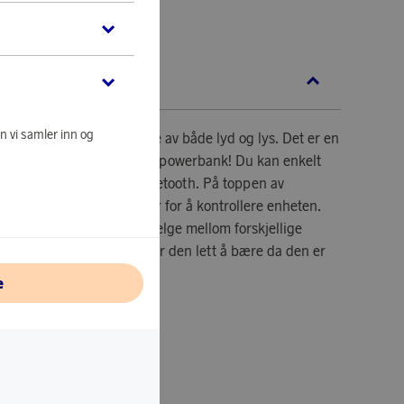
 Å HANDLE
KRIVELSE
n vi samler inn og
år du en 360° opplevelse av både lyd og lys. Det er en
r både lampe, høyttaler og powerbank! Du kan enkelt
øyttaleren med trådløs Bluetooth. På toppen av
lett tilgjengelige knapper for å kontrollere enheten.
stemninger, du kan også velge mellom forskjellige
yrt med et håndtak som gjør den lett å bære da den er
on.
e
/høyttaler/lampe.