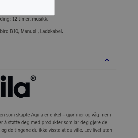
r.
ding: 12 timer. musikk.
bird B10, Manuell, Ladekabel.
deen som skapte Aqiila er enkel – gjør mer og våg mer i
l er å støtte deg med produkter som lar deg gjøre de
 og de tingene du ikke visste at du ville. Lev livet uten