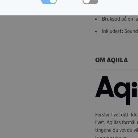
Ladetid: 4-5 time
Brukstid på én la
Inkludert: Sound
OM AQIILA
Forstør livet ditt! I
livet. Aqiilas formå
tingene du vet du vil
begrensninger.