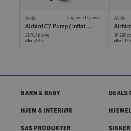
Aqiila
Opptjen 711 poeng
Aqiila
Airbird C7 Pump (inflate/deflate)
22 910 poeng
10 220 p
eller
710 kr
eller
317 
BARN & BABY
DEALS 
HJEM & INTERIØR
HJEME
SAS PRODUKTER
SIKKE