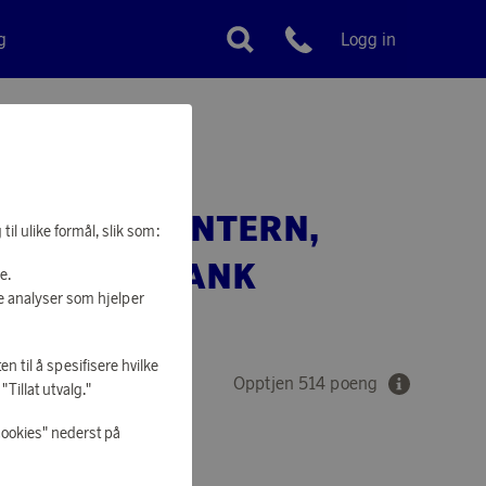
g
Logg in
Kundeservice
RD B10 LANTERN,
il ulike formål, slik som:
R, POWERBANK
e.
e analyser som hjelper
MAH
en til å spesifisere hvilke
Opptjen 514 poeng
Tillat utvalg."
cookies" nederst på