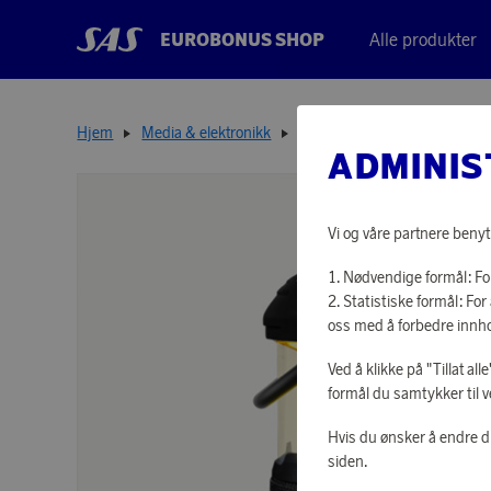
EUROBONUS SHOP
Alle produkter
Hjem
Media & elektronikk
Høyttalere
Soundbird B1
ADMINIS
Vi og våre partnere benyt
Nødvendige formål: For
Statistiske formål: F
oss med å forbedre innho
Ved å klikke på "Tillat al
formål du samtykker til v
Hvis du ønsker å endre d
siden.