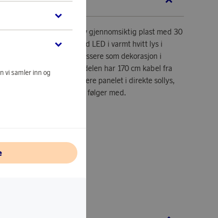
KRIVELSE
 8 globuser som er laget av gjennomsiktig plast med 30
. Den lyser med glødetråd LED i varmt hvitt lys i
ysningen er utmerket å plassere som dekorasjon i
ler terrassen. Selve paneldelen har 170 cm kabel fra
n vi samler inn og
te gjør det enkelt å plassere panelet i direkte sollys,
g for å lade batteriet som følger med.
 30 cm mellom lampene.
e
epanel.