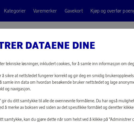
Kategorier
Varemerker
Gavekort
Kjøp og overfør poen
TRER DATAENE DINE
Star Trading
LYSSTR
ter tekniske løsninger, inkludert cookies, for å samle inn informasjon om deg t
 å sikre at nettstedet fungerer korrekt og gir deg en smidig brukeropplevels
10 220 poeng
or å samle inn data om hvordan besøkende bruker nettstedet og lage anonym
eller
317 kr
ld og navigasjon.
le" gir du ditt samtykke til alle de ovennevnte formålene. Du har også mulighet
ed å merke av boksen ved siden av det spesifikke formålet og deretter klikke "
LOGG INN FOR
itt samtykke, kan du gjøre dette når som helst ved å klikke på "Administrer 