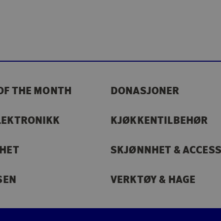
OF THE MONTH
DONASJONER
LEKTRONIKK
KJØKKENTILBEHØR
RHET
SKJØNNHET & ACCES
SEN
VERKTØY & HAGE