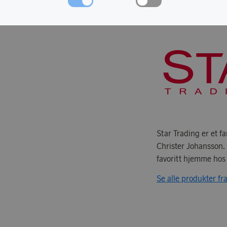
OM STAR TRA
Star Trading er et f
Christer Johansson.
favoritt hjemme ho
Se alle produkter fr