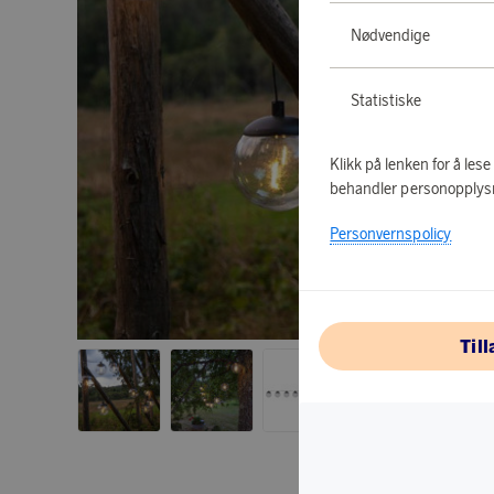
Nødvendige
Statistiske
Klikk på lenken for å les
behandler personopplys
Personvernspolicy
Til