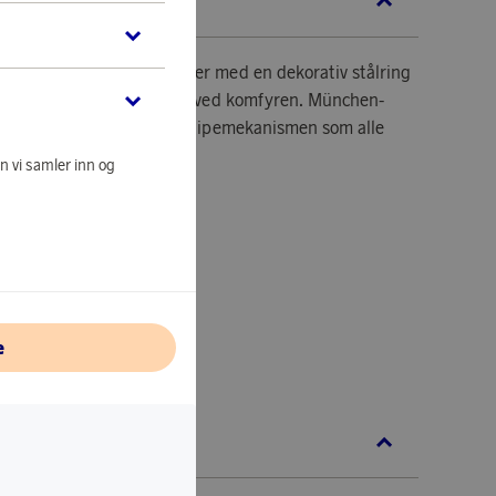
KRIVELSE
ne mest eksklusive modeller med en dekorativ stålring
il det dekkede bordet eller ved komfyren. München-
me nesten uuttømmelige slipemekanismen som alle
n vi samler inn og
e
AUS