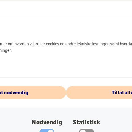
PRODUKTBES
En av Zassenhaus si
i bunnen. Perfekt t
serien har den sam
Zassenhaus-møller.
e mer om hvordan vi bruker cookies og andre tekniske løsninger, samt hvorda
ninger.
Spesifikasjoner:
Farge: Hvit
Materiale: Bok
Størrelse: 25 cm
lat nødvendig
Tillat all
OM ZASSENH
Nødvendig
Statistisk