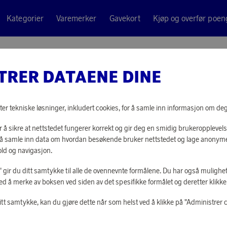
Kategorier
Varemerker
Gavekort
Kjøp og overfør poen
n Hvit 25 cm
TRER DATAENE DINE
Zassenhaus
SALTKVE
ter tekniske løsninger, inkludert cookies, for å samle inn informasjon om deg t
 å sikre at nettstedet fungerer korrekt og gir deg en smidig brukeropplevels
16 330 poeng
or å samle inn data om hvordan besøkende bruker nettstedet og lage anonym
eller
506 kr
ld og navigasjon.
le" gir du ditt samtykke til alle de ovennevnte formålene. Du har også mulighet
ed å merke av boksen ved siden av det spesifikke formålet og deretter klikke "
LOGG INN FOR
itt samtykke, kan du gjøre dette når som helst ved å klikke på "Administrer 