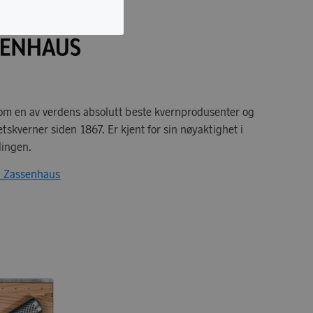
m en av verdens absolutt beste kvernprodusenter og
etskverner siden 1867. Er kjent for sin nøyaktighet i
lingen.
ra Zassenhaus