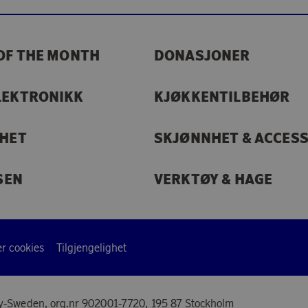
OF THE MONTH
DONASJONER
LEKTRONIKK
KJØKKENTILBEHØR
RHET
SKJØNNHET & ACCES
SEN
VERKTØY & HAGE
r cookies
Tilgjengelighet
y-Sweden, org.nr 902001-7720, 195 87 Stockholm