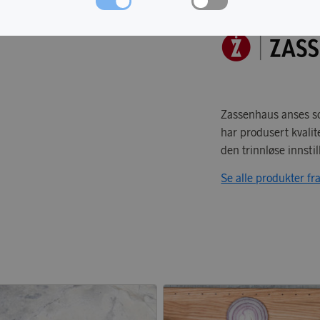
Zassenhaus anses so
har produsert kvalit
den trinnløse innstil
Se alle produkter f