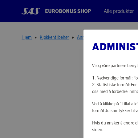
EUROBONUS SHOP
Alle produkter
Hjem
Kjøkkentilbehør
Annet kjøkkenutstyr
Saltkver
ADMINIS
Vi og våre partnere benyt
Nødvendige formål: For
Statistiske formål: F
oss med å forbedre innho
Ved å klikke på "Tillat al
formål du samtykker til v
Hvis du ønsker å endre d
siden.