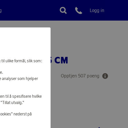
g
Logg in
Kundeservice
RN HVIT 25 CM
il ulike formål, slik som:
e.
Opptjen 507 poeng
e analyser som hjelper
en til å spesifisere hvilke
Tillat utvalg."
 Å HANDLE
cookies" nederst på