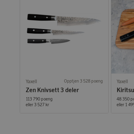
Yaxell
Opptjen 3 528 poeng
Yaxell
Zen Knivsett 3 deler
Kirits
113 790 poeng
48 350 p
eller
3 527 kr
eller
1 49