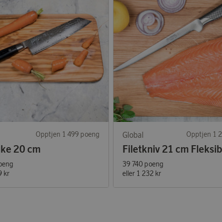
Opptjen 1 499 poeng
Global
Opptjen 1 
uke 20 cm
Filetkniv 21 cm Fleksib
oeng
39 740 poeng
9 kr
eller
1 232 kr