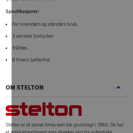
Spesifikasjoner:
For innendørs og utendørs bruk.
3 variable lysstyrker.
Trådløs.
8 timers batteritid.
OM STELTON
Stelton er et dansk firma som ble grunnlagt i 1960. De har
et produktsortiment som strekker seg fra autentiske