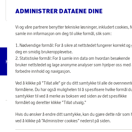
Glimt Portabel Lampe
Solcellelampe Sunlight
ADMINISTRER DATAENE DINE
14 050 poeng
10 730 poeng
eller
436 kr
eller
333 kr
Vi og våre partnere benytter tekniske løsninger, inkludert cookies, f
samle inn informasjon om deg til ulike formål, slik som:
Nødvendige formål: For å sikre at nettstedet fungerer korrekt og 
deg en smidig brukeropplevelse.
Statistiske formål: For å samle inn data om hvordan besøkende
Administrer
Kundeservice
Vilkår
Personvernpolicy
Til
cookies
bruker nettstedet og lage anonyme analyser som hjelper oss med
forbedre innhold og navigasjon.
Ved å klikke på "Tillat alle" gir du ditt samtykke til alle de ovennevnt
© 2026 Scandinavian Airlines System-Denmark-Norway-Sweden, org.nr
formålene. Du har også muligheten til å spesifisere hvilke formål d
902001-7720, 195 87 Stockholm
samtykker til ved å merke av boksen ved siden av det spesifikke
formålet og deretter klikke "Tillat utvalg."
Butikk SAS EuroBonus drives av Crossroads Loyalty Solutions AS (Postboks
Hvis du ønsker å endre ditt samtykke, kan du gjøre dette når som 
331 Skøyen NO-0213 Oslo).
Copyright © 2026 Crossroads Loyalty Solutions AS. Alle rettigheter
ved å klikke på "Administrer cookies" nederst på siden.
forbeholdt.