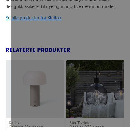
designklassikere, til nye og innovative designprodukter.
Se alle produkter fra Stelton
RELATERTE PRODUKTER
Kalma
Star Trading
Opptjen 436 poeng
Opptjen 333 poeng