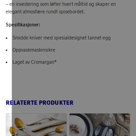
– en investering som løfter hvert måltid og skaper en
elegant atmosfære rundt spisebordet.
Spesifikasjoner:
Smidde kniver med spesialdesignet tannet egg
Oppvaskmaskinsikre
Laget av Cromargan®
RELATERTE PRODUKTER