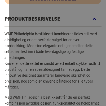
PRODUKTBESKRIVELSE
WMF Philadelphia bestikksett kombinerer tidløs stil med
allsidighet og er det perfekte valget for enhver
borddekking. Med sine elegante detaljer smelter dette
settet sømløst inn i både hverdagslige og festlige
anledninger.
Knivene i dette settet er smidd av ett enkelt stykke rustfritt
bladstål og har en spesialdesignet tannet egg. Dette
innovative designet garanterer langvarig skarphet og
presisjon, noe som gjør knivene pålitelige for alle typer
måltider.
Med WMF Philadelphia bestikksett får du en perfekt
kombinasjon av tidløs design, funksjonalitet og holdbarhet