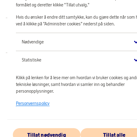
© 2026 Scandinavian Airlines System-Denmark-Norway-Sweden, org.nr
formålet og deretter klikke "Tillat utvalg."
902001-7720, 195 87 Stockholm
Hvis du ønsker å endre ditt samtykke, kan du gjøre dette når som 
ved å klikke på "Administrer cookies" nederst på siden.
Butikk SAS EuroBonus drives av Crossroads Loyalty Solutions AS (Postboks
331 Skøyen NO-0213 Oslo).
Copyright © 2026 Crossroads Loyalty Solutions AS. Alle rettigheter
Nødvendige
forbeholdt.
Statistiske
Klikk på lenken for å lese mer om hvordan vi bruker cookies og and
tekniske løsninger, samt hvordan vi samler inn og behandler
personopplysninger.
Personvernspolicy
Tillat nødvendig
Tillat alle