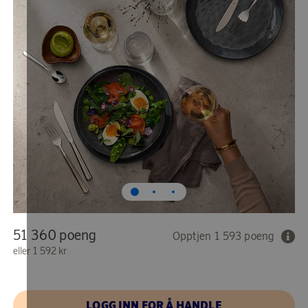
51 360 poeng
Opptjen 1 593 poeng
eller
1 592 kr
LOGG INN FOR Å HANDLE