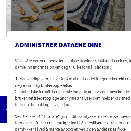
Vargen & Thor
BYON
ADMINISTRER DATAENE DINE
Opptjen 542 poeng
Opptjen 405 poeng
Bestikksett 16 deler Nimbus Messing
Bestikksett Waverly 16 deler Sølv
17 470 poeng
13 060 poeng
Vi og våre partnere benytter tekniske løsninger, inkludert cookies, f
eller
542 kr
eller
405 kr
samle inn informasjon om deg til ulike formål, slik som:
Nødvendige formål: For å sikre at nettstedet fungerer korrekt og 
deg en smidig brukeropplevelse.
Statistiske formål: For å samle inn data om hvordan besøkende
bruker nettstedet og lage anonyme analyser som hjelper oss med
forbedre innhold og navigasjon.
Administrer
Kundeservice
Vilkår
Personvernpolicy
Til
cookies
Ved å klikke på "Tillat alle" gir du ditt samtykke til alle de ovennevnt
formålene. Du har også muligheten til å spesifisere hvilke formål d
samtykker til ved å merke av boksen ved siden av det spesifikke