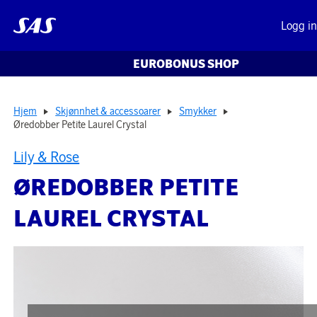
Logg i
EUROBONUS SHOP
Hjem
Skjønnhet & accessoarer
Smykker
Øredobber Petite Laurel Crystal
Lily & Rose
ØREDOBBER PETITE
LAUREL CRYSTAL