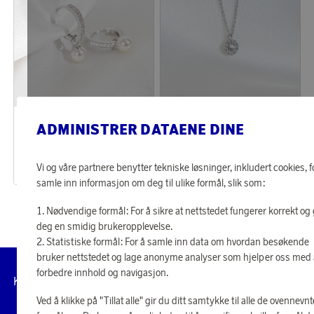
Lily & Rose
Lily & Rose
ADMINISTRER DATAENE DINE
Opptjen 341 poeng
Opptjen 198 poeng
Øredobber Petite Kennedy Hoops Ivory Pearl
Halskjede Petite Miss Sofia Crystal
10 980 poeng
6 380 poeng
Vi og våre partnere benytter tekniske løsninger, inkludert cookies, f
eller
340 kr
eller
198 kr
samle inn informasjon om deg til ulike formål, slik som:
Nødvendige formål: For å sikre at nettstedet fungerer korrekt og 
deg en smidig brukeropplevelse.
Statistiske formål: For å samle inn data om hvordan besøkende
bruker nettstedet og lage anonyme analyser som hjelper oss med
forbedre innhold og navigasjon.
Administrer
Kundeservice
Vilkår
Personvernpolicy
Til
cookies
Ved å klikke på "Tillat alle" gir du ditt samtykke til alle de ovennevnt