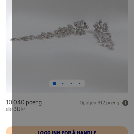
10 040 poeng
Opptjen 312 poeng
eller
311 kr
LOGG INN FOR Å HANDLE