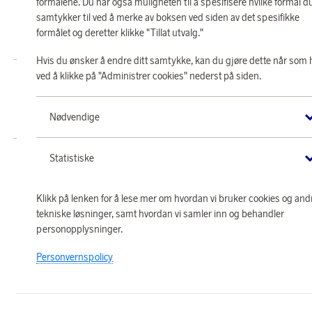
formålene. Du har også muligheten til å spesifisere hvilke formål d
samtykker til ved å merke av boksen ved siden av det spesifikke
© 2026 Scandinavian Airlines System-Denmark-Norway-Sweden, org.nr
formålet og deretter klikke "Tillat utvalg."
902001-7720, 195 87 Stockholm
Hvis du ønsker å endre ditt samtykke, kan du gjøre dette når som 
ved å klikke på "Administrer cookies" nederst på siden.
Butikk SAS EuroBonus drives av Crossroads Loyalty Solutions AS (Postboks
331 Skøyen NO-0213 Oslo).
Copyright © 2026 Crossroads Loyalty Solutions AS. Alle rettigheter
Nødvendige
forbeholdt.
Statistiske
Klikk på lenken for å lese mer om hvordan vi bruker cookies og and
tekniske løsninger, samt hvordan vi samler inn og behandler
personopplysninger.
Personvernspolicy