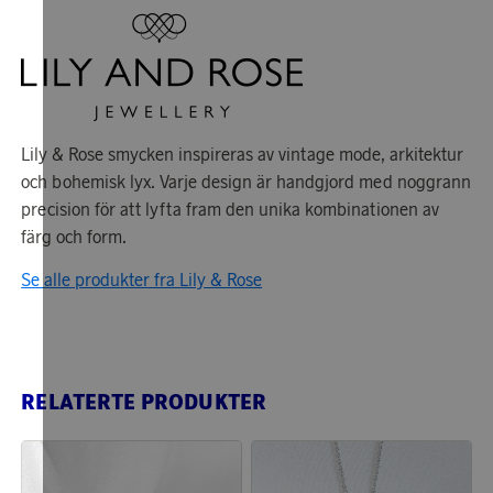
Lily & Rose smycken inspireras av vintage mode, arkitektur
och bohemisk lyx. Varje design är handgjord med noggrann
precision för att lyfta fram den unika kombinationen av
färg och form.
Se alle produkter fra Lily & Rose
RELATERTE PRODUKTER