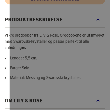
PRODUKTBESKRIVELSE
Vakre øredobber fra Lily & Rose. Øredobbene er utsmykket
med Swarovski-krystaller og passer perfekt til alle
anledninger.
Lengde: 5,5 cm.
Farge: Sølv.
Material: Messing og Swarovski-krystaller.
OM LILY & ROSE