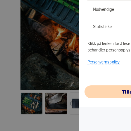
Nødvendige
Statistiske
Klikk på lenken for å les
behandler personopplys
Personvernspolicy
Til