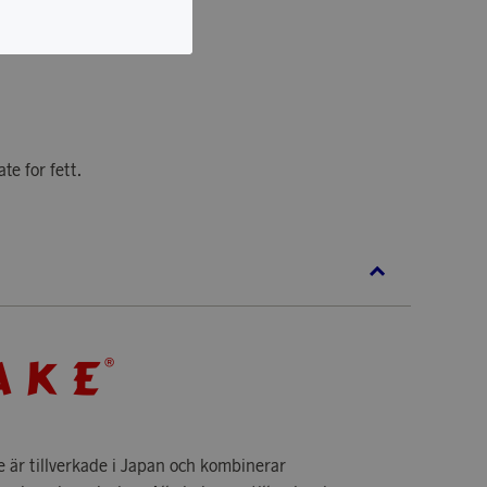
.23cm.
te for fett.
e är tillverkade i Japan och kombinerar