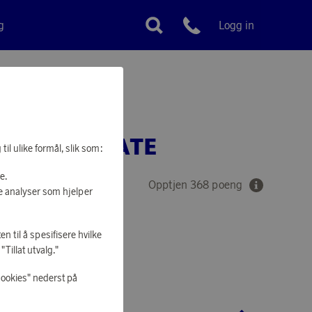
g
Logg in
Kundeservice
R GRILLPLATE
il ulike formål, slik som:
e.
Opptjen 368 poeng
e analyser som hjelper
en til å spesifisere hvilke
Tillat utvalg."
 Å HANDLE
cookies" nederst på