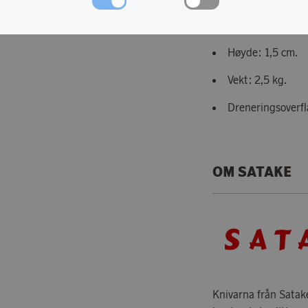
Mål: L.42cm x B
Høyde: 1,5 cm.
Vekt: 2,5 kg.
Dreneringsoverfla
OM SATAKE
Knivarna från Satak