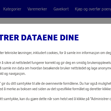
Kategorier
Varemerker
Gavekort
Kjøp og overfør poen
te
TRER DATAENE DINE
Satake
OUTDOO
ter tekniske løsninger, inkludert cookies, for å samle inn informasjon om deg t
 å sikre at nettstedet fungerer korrekt og gir deg en smidig brukeropplevels
11 870 poeng
or å samle inn data om hvordan besøkende bruker nettstedet og lage anonym
eller
368 kr
ld og navigasjon.
le" gir du ditt samtykke til alle de ovennevnte formålene. Du har også mulighet
ed å merke av boksen ved siden av det spesifikke formålet og deretter klikke "
LOGG INN FOR
itt samtykke, kan du gjøre dette når som helst ved å klikke på "Administrer 