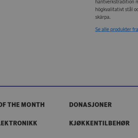
hantverkstradition m
högkvalitativt stål 
skärpa.
Se alle produkter fr
OF THE MONTH
DONASJONER
LEKTRONIKK
KJØKKENTILBEHØR