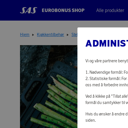
EUROBONUS SHOP
Alle produkter
Hjem
Kjøkkentilbehør
Stekepanner
Outdoor Grillpla
ADMINIS
Vi og våre partnere benyt
Nødvendige formål: For
Statistiske formål: F
oss med å forbedre innho
Ved å klikke på "Tillat al
formål du samtykker til v
Hvis du ønsker å endre d
siden.