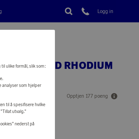
g
Logg in
Kundeservice
om
E MINI STUD RHODIUM
il ulike formål, slik som:
L
e.
e analyser som hjelper
Opptjen 177 poeng
en til å spesifisere hvilke
Tillat utvalg."
cookies" nederst på
 Å HANDLE