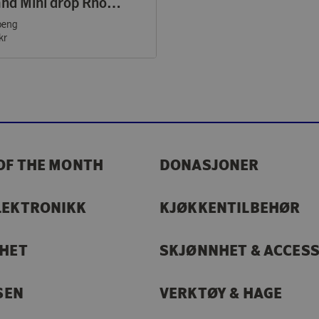
Armbånd Mini drop Rhodium Crystal
oeng
kr
OF THE MONTH
DONASJONER
LEKTRONIKK
KJØKKENTILBEHØR
RHET
SKJØNNHET & ACCES
SEN
VERKTØY & HAGE