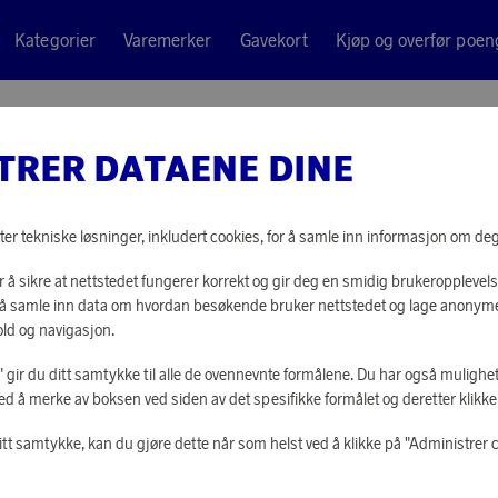
Kategorier
Varemerker
Gavekort
Kjøp og overfør poen
ini stud Rhodium Crystal
TRER DATAENE DINE
Caroline Svedb
ÖRHÄNG
ter tekniske løsninger, inkludert cookies, for å samle inn informasjon om deg t
CRYSTA
 å sikre at nettstedet fungerer korrekt og gir deg en smidig brukeropplevels
or å samle inn data om hvordan besøkende bruker nettstedet og lage anonym
ld og navigasjon.
5 690 poeng
eller
176 kr
le" gir du ditt samtykke til alle de ovennevnte formålene. Du har også mulighet
ed å merke av boksen ved siden av det spesifikke formålet og deretter klikke "
itt samtykke, kan du gjøre dette når som helst ved å klikke på "Administrer 
LOGG INN FOR