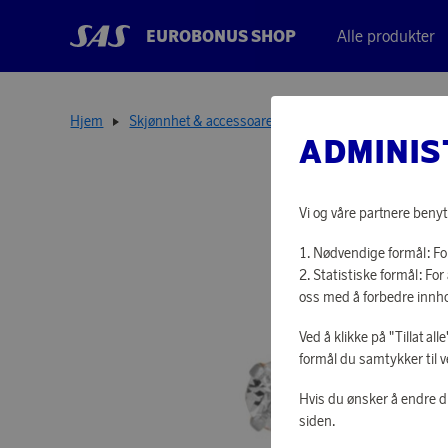
EUROBONUS SHOP
Alle produkter
Hjem
Skjønnhet & accessoarer
Smykker
Örhänge M
ADMINIS
Vi og våre partnere benyt
Nødvendige formål: For
Statistiske formål: F
oss med å forbedre innho
Ved å klikke på "Tillat al
formål du samtykker til v
Hvis du ønsker å endre d
siden.