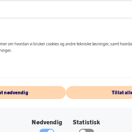
PRODUKTBES
Eftersom örhängena 
design är dessa per
e mer om hvordan vi bruker cookies og andre tekniske løsninger, samt hvorda
handgjorda i Greklan
ninger.
Specifikationer:
Storlek: 5 mm i 
Vikt: 4 g.
lat nødvendig
Tillat all
Plätering: Rhod
Tillverkad med vä
Nødvendig
Statistisk