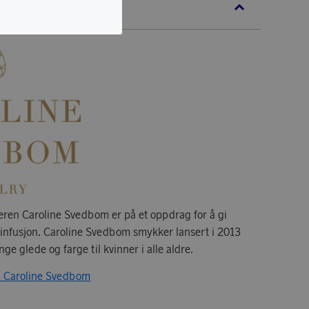
E SVEDBOM
ren Caroline Svedbom er på et oppdrag for å gi
einfusjon. Caroline Svedbom smykker lansert i 2013
ge glede og farge til kvinner i alle aldre.
ra Caroline Svedbom