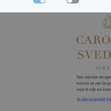
OM CAROLIN
Den svenske designe
kvinner en ren farg
med et mål om å brin
Se alle produkter f