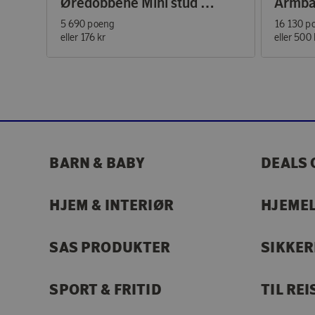
Øredobbene Mini stud Gold Crystal
5 690 poeng
16 130 p
eller
176 kr
eller
500 
BARN & BABY
DEALS 
HJEM & INTERIØR
HJEME
SAS PRODUKTER
SIKKE
SPORT & FRITID
TIL REI