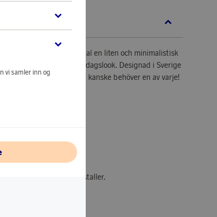
KRIVELSE
Mini Stud Rhodium Crystal en liten och minimalistisk
fekta att styla med din vardagslook. Designad i Sverige
n vi samler inn og
d. Svårt att välja färg? Du kanske behöver en av varje!
diameter
e
ium
rldens högsta kvalitet kristaller.