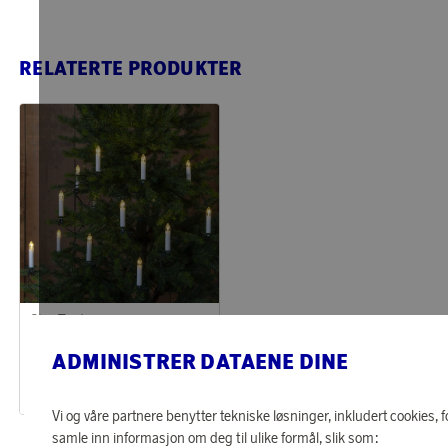
RELATERTE PRODUKTER
Star Trading
Opptjen 136 poeng
Juletrebelysning Anders
ADMINISTRER DATAENE DINE
4 370 poeng
eller
135 kr
Vi og våre partnere benytter tekniske løsninger, inkludert cookies, f
samle inn informasjon om deg til ulike formål, slik som: