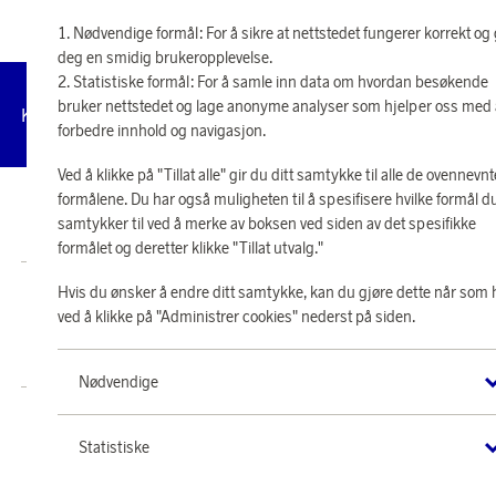
Nødvendige formål: For å sikre at nettstedet fungerer korrekt og 
deg en smidig brukeropplevelse.
Statistiske formål: For å samle inn data om hvordan besøkende
bruker nettstedet og lage anonyme analyser som hjelper oss med
Administrer
Kundeservice
Vilkår
Personvernpolicy
Til
cookies
forbedre innhold og navigasjon.
Ved å klikke på "Tillat alle" gir du ditt samtykke til alle de ovennevnt
formålene. Du har også muligheten til å spesifisere hvilke formål d
© 2026 Scandinavian Airlines System-Denmark-Norway-Sweden, org.nr
samtykker til ved å merke av boksen ved siden av det spesifikke
902001-7720, 195 87 Stockholm
formålet og deretter klikke "Tillat utvalg."
Hvis du ønsker å endre ditt samtykke, kan du gjøre dette når som 
Butikk SAS EuroBonus drives av Crossroads Loyalty Solutions AS (Postboks
331 Skøyen NO-0213 Oslo).
ved å klikke på "Administrer cookies" nederst på siden.
Copyright © 2026 Crossroads Loyalty Solutions AS. Alle rettigheter
forbeholdt.
Nødvendige
Statistiske