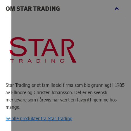
OM STAR TRADING
Star Trading er et familieeid firma som ble grunnlagt i 1985
av Ellinore og Christer Johansson. Det er en svensk
merkevare som i årevis har vært en favoritt hjemme hos
mange.
Se alle produkter fra Star Trading