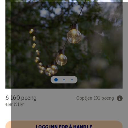
6 160 poeng
Opptjen 191 poeng
eller
191 kr
LOGG INN FOR Å HANDLE