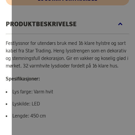
PRODUKTBESKRIVELSE
Festlyssnor for utendørs bruk med 16 klare hylstre og sort
kabel fra Star Trading. Heng lysstrengen som en dekorativ
og stemningsfull dekorasjon. Gir en vakker og koselig glød i
mørket. 32 varmhvite lysdioder fordelt på 16 klare hus.
Spesifikasjoner:
Lys farge: Varm hvit
Lyskilde: LED
Lengde: 450 cm