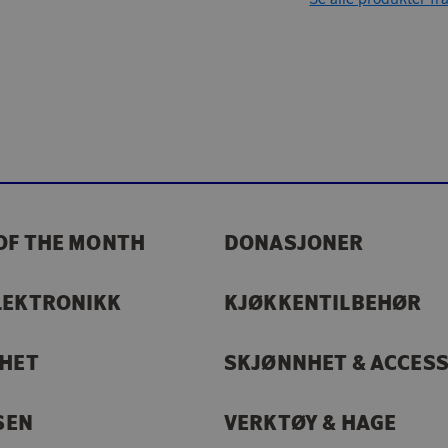
OF THE MONTH
DONASJONER
LEKTRONIKK
KJØKKENTILBEHØR
RHET
SKJØNNHET & ACCES
SEN
VERKTØY & HAGE