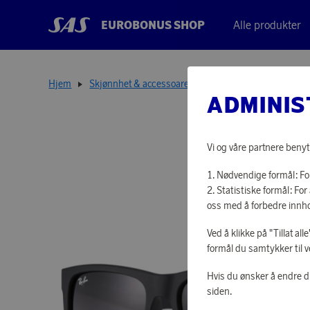
EUROBONUS SHOP
Alle produkter
Hjem
Skjønnhet & accessoarer
Solbriller
Solbriller 
ADMINIS
Vi og våre partnere benyt
Nødvendige formål: For
Statistiske formål: F
oss med å forbedre innho
Ved å klikke på "Tillat al
formål du samtykker til v
Hvis du ønsker å endre d
siden.