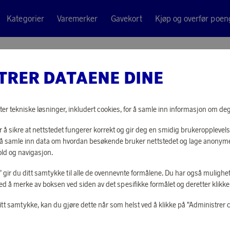
Kategorier
Varemerker
Gavekort
Kjøp og overfør poen
Justin Rubber Black
TRER DATAENE DINE
Ray-Ban
SOLBRIL
ter tekniske løsninger, inkludert cookies, for å samle inn informasjon om deg t
BLACK
 å sikre at nettstedet fungerer korrekt og gir deg en smidig brukeropplevels
or å samle inn data om hvordan besøkende bruker nettstedet og lage anonym
ld og navigasjon.
36 870 poeng
eller
1 143 kr
le" gir du ditt samtykke til alle de ovennevnte formålene. Du har også mulighet
ed å merke av boksen ved siden av det spesifikke formålet og deretter klikke "
itt samtykke, kan du gjøre dette når som helst ved å klikke på "Administrer 
LOGG INN FOR