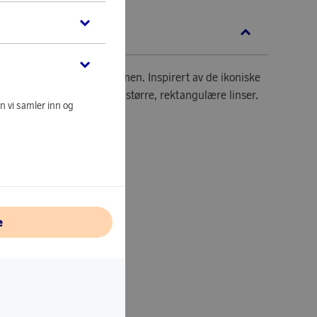
KRIVELSE
eende i Ray-Ban-kolleksjonen. Inspirert av de ikoniske
, men redesignet med litt større, rektangulære linser.
n vi samler inn og
.
ient.
ass/nesebrygge: 55/16 mm.
e
de: 145 mm.