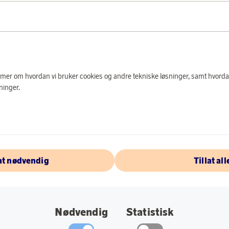
PRODUKTBES
En av de kuleste uts
Wayfarer-solbrillene
e mer om hvordan vi bruker cookies og andre tekniske løsninger, samt hvorda
ninger.
Materiale: Nylon
Farge: Black.
Glass: Grey Grad
Størrelse på gl
lat nødvendig
Tillat all
Innfatningsleng
Ikke polarisert.
Nødvendig
Statistisk