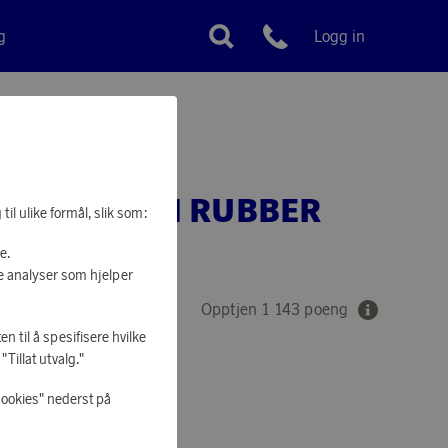
g
Logg in
Kundeservice
LER JUSTIN RUBBER
il ulike formål, slik som:
e.
e analyser som hjelper
Opptjen 1 143 poeng
en til å spesifisere hvilke
Tillat utvalg."
cookies" nederst på
 Å HANDLE