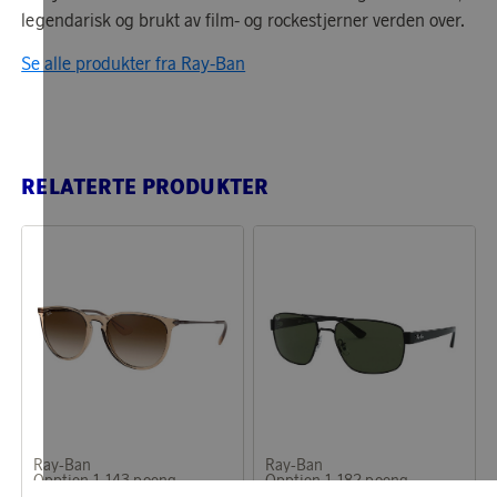
legendarisk og brukt av film- og rockestjerner verden over.
Se alle produkter fra Ray-Ban
RELATERTE PRODUKTER
Ray-Ban
Ray-Ban
Opptjen 1 143 poeng
Opptjen 1 182 poeng