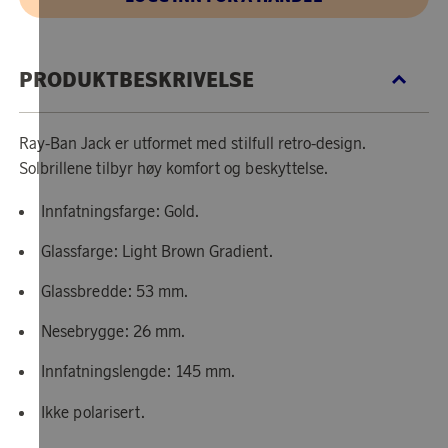
PRODUKTBESKRIVELSE
Ray-Ban Jack er utformet med stilfull retro-design.
Solbrillene tilbyr høy komfort og beskyttelse.
Innfatningsfarge: Gold.
Glassfarge: Light Brown Gradient.
Glassbredde: 53 mm.
Nesebrygge: 26 mm.
Innfatningslengde: 145 mm.
Ikke polarisert.