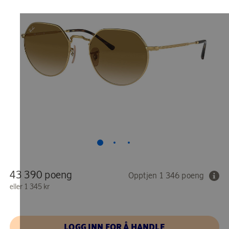
43 390 poeng
Opptjen 1 346 poeng
eller
1 345 kr
LOGG INN FOR Å HANDLE