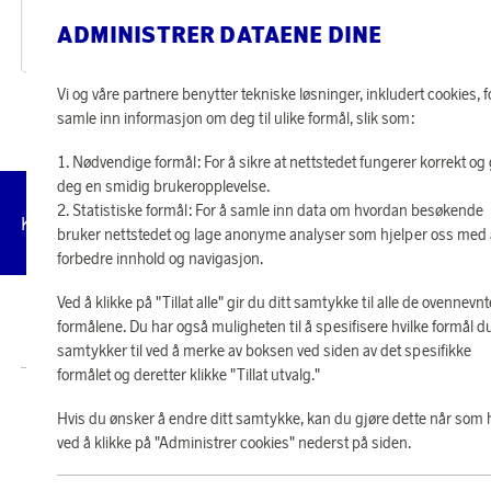
Solbriller Erika Shiny Transparent Brown
Solbriller RB3663
ADMINISTRER DATAENE DINE
36 870 poeng
38 120 poeng
eller
1 143 kr
eller
1 182 kr
Vi og våre partnere benytter tekniske løsninger, inkludert cookies, f
samle inn informasjon om deg til ulike formål, slik som:
Nødvendige formål: For å sikre at nettstedet fungerer korrekt og 
deg en smidig brukeropplevelse.
Statistiske formål: For å samle inn data om hvordan besøkende
Administrer
Kundeservice
Vilkår
Personvernpolicy
Til
cookies
bruker nettstedet og lage anonyme analyser som hjelper oss med
forbedre innhold og navigasjon.
Ved å klikke på "Tillat alle" gir du ditt samtykke til alle de ovennevnt
© 2026 Scandinavian Airlines System-Denmark-Norway-Sweden, org.nr
formålene. Du har også muligheten til å spesifisere hvilke formål d
902001-7720, 195 87 Stockholm
samtykker til ved å merke av boksen ved siden av det spesifikke
formålet og deretter klikke "Tillat utvalg."
Butikk SAS EuroBonus drives av Crossroads Loyalty Solutions AS (Postboks
Hvis du ønsker å endre ditt samtykke, kan du gjøre dette når som 
331 Skøyen NO-0213 Oslo).
Copyright © 2026 Crossroads Loyalty Solutions AS. Alle rettigheter
ved å klikke på "Administrer cookies" nederst på siden.
forbeholdt.