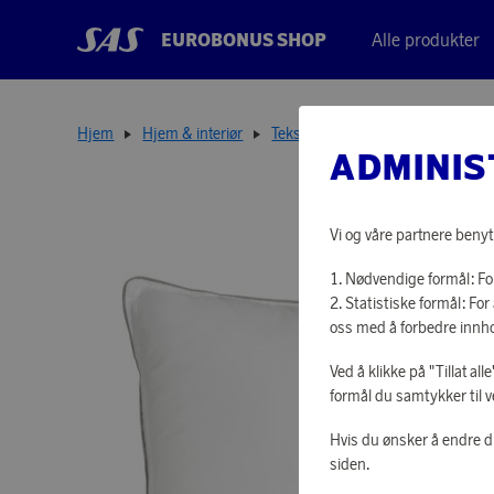
EUROBONUS SHOP
Alle produkter
Hjem
Hjem & interiør
Tekstiler
Hotellpute 650g 50
ADMINIS
Vi og våre partnere benyt
Nødvendige formål: For
Statistiske formål: F
oss med å forbedre innho
Ved å klikke på "Tillat al
formål du samtykker til v
Hvis du ønsker å endre d
siden.