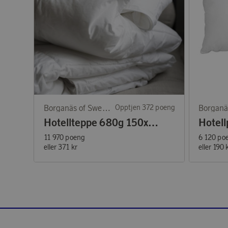
Borganäs of Sweden
Opptjen 372 poeng
Hotellteppe 680g 150x200 cm
11 970 poeng
6 120 po
eller
371 kr
eller
190 