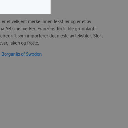
r et velkjent merke innen tekstiler og er et av
nna AB sine merker. Franzéns Textil ble grunnlagt i
ebedrift som importerer det meste av tekstiler. Stort
var, laken og frotté.
ra Borganäs of Sweden