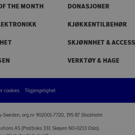
OF THE MONTH
DONASJONER
LEKTRONIKK
KJØKKENTILBEHØR
RHET
SKJØNNHET & ACCES
SEN
VERKTØY & HAGE
r cookies
Tilgjengelighet
y-Sweden, org.nr 902001-7720, 195 87 Stockholm
lutions AS (Postboks 331 Skøyen NO-0213 Oslo).