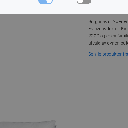
Borganäs of Sweden e
Franzéns Textil i Ki
2000 og er en famili
utvalg av dyner, pute
Se alle produkter f