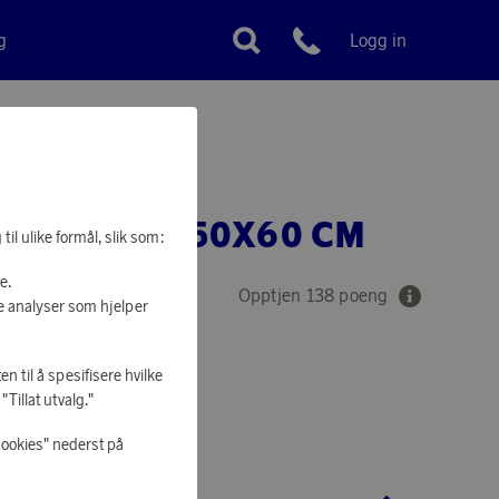
g
Logg in
Kundeservice
eden
UTE 650G 50X60 CM
il ulike formål, slik som:
e.
Opptjen 138 poeng
e analyser som hjelper
en til å spesifisere hvilke
Tillat utvalg."
 Å HANDLE
cookies" nederst på