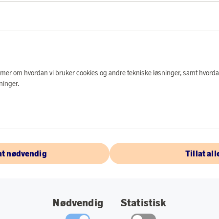
PRODUKTBES
Borganäs hotellpute 
bomullscambric med 
hulfiber som gir den 
e mer om hvordan vi bruker cookies og andre tekniske løsninger, samt hvorda
Spesifikasjoner:
ninger.
Materiale: Ytters
Størrelse: 50x60
lat nødvendig
Tillat all
OM BORGANÄ
Nødvendig
Statistisk