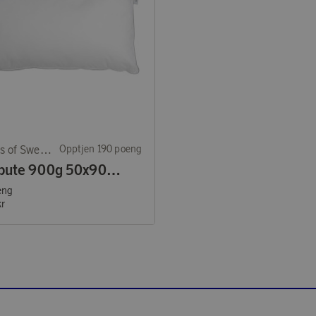
Borganäs of Sweden
Opptjen 190 poeng
Hotellpute 900g 50x90 cm
eng
kr