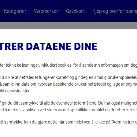
Kategorier
Varemerker
Gavekort
Kjøp og overfør poen
x60 cm
TRER DATAENE DINE
Borganäs of Sw
HOTELLP
ter tekniske løsninger, inkludert cookies, for å samle inn informasjon om deg t
 å sikre at nettstedet fungerer korrekt og gir deg en smidig brukeropplevels
4 450 poeng
or å samle inn data om hvordan besøkende bruker nettstedet og lage anonym
eller
138 kr
ld og navigasjon.
le" gir du ditt samtykke til alle de ovennevnte formålene. Du har også mulighet
ed å merke av boksen ved siden av det spesifikke formålet og deretter klikke "
LOGG INN FOR
itt samtykke, kan du gjøre dette når som helst ved å klikke på "Administrer 