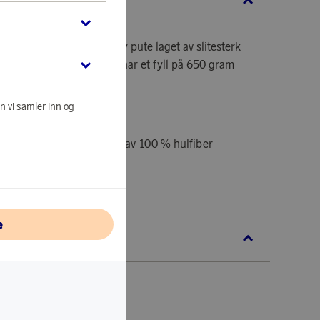
KRIVELSE
er en myk og middels høy pute laget av slitesterk
grå piper rundt. Puten har et fyll på 650 gram
rette hotellfølelsen.
n vi samler inn og
toff av 100 % bomull, fyll av 100 % hulfiber
 cm
e
S OF SWEDEN