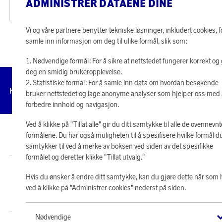
ADMINISTRER DATAENE DINE
16 620 poeng
9 500 poeng
eller
515 kr
eller
295 kr
Vi og våre partnere benytter tekniske løsninger, inkludert cookies, f
samle inn informasjon om deg til ulike formål, slik som:
Nødvendige formål: For å sikre at nettstedet fungerer korrekt og 
deg en smidig brukeropplevelse.
Statistiske formål: For å samle inn data om hvordan besøkende
Administrer
Kundeservice
Vilkår
Personvernpolicy
Til
bruker nettstedet og lage anonyme analyser som hjelper oss med
cookies
forbedre innhold og navigasjon.
Ved å klikke på "Tillat alle" gir du ditt samtykke til alle de ovennevnt
© 2026 Scandinavian Airlines System-Denmark-Norway-Sweden, org.nr
formålene. Du har også muligheten til å spesifisere hvilke formål d
902001-7720, 195 87 Stockholm
samtykker til ved å merke av boksen ved siden av det spesifikke
formålet og deretter klikke "Tillat utvalg."
Butikk SAS EuroBonus drives av Crossroads Loyalty Solutions AS (Postboks
Hvis du ønsker å endre ditt samtykke, kan du gjøre dette når som 
331 Skøyen NO-0213 Oslo).
ved å klikke på "Administrer cookies" nederst på siden.
Copyright © 2026 Crossroads Loyalty Solutions AS. Alle rettigheter
forbeholdt.
Nødvendige