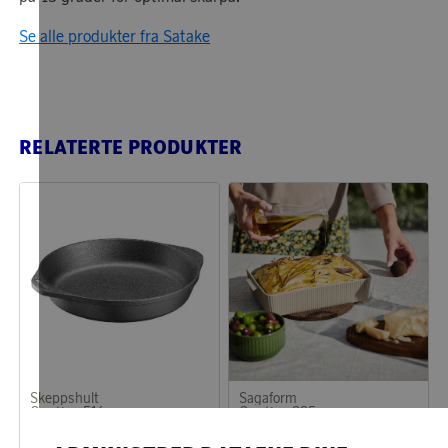
Se alle produkter fra Satake
RELATERTE PRODUKTER
Skeppshult
Sagaform
Opptjen 516 poeng
Opptjen 295 poeng
Gratinform 22 cm
Flora Ovnsform Beige