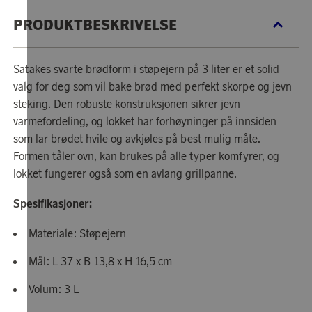
PRODUKTBESKRIVELSE
Satakes svarte brødform i støpejern på 3 liter er et solid
valg for deg som vil bake brød med perfekt skorpe og jevn
steking. Den robuste konstruksjonen sikrer jevn
varmefordeling, og lokket har forhøyninger på innsiden
som lar brødet hvile og avkjøles på best mulig måte.
Formen tåler ovn, kan brukes på alle typer komfyrer, og
lokket fungerer også som en avlang grillpanne.
Spesifikasjoner:
Materiale: Støpejern
Mål: L 37 x B 13,8 x H 16,5 cm
Volum: 3 L