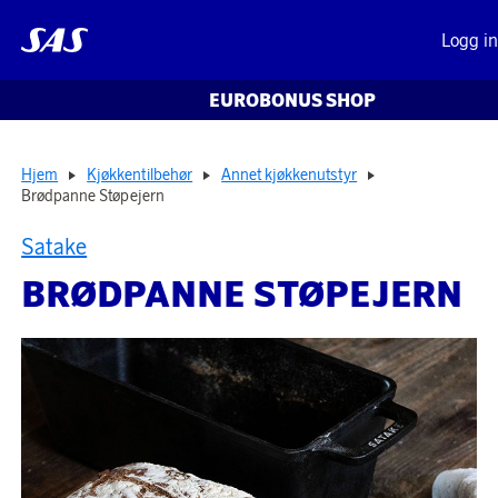
Logg i
EUROBONUS SHOP
Hjem
Kjøkkentilbehør
Annet kjøkkenutstyr
Brødpanne Støpejern
Satake
BRØDPANNE STØPEJERN