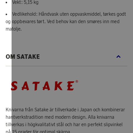
Vekt: 5,15 kg
Vedlikehold: Håndvask uten oppvaskmiddel, tørkes godt
og oppbevares tørt. Ved behov kan den smøres inn med
matolje.
OM SATAKE
Knivarna från Satake är tillverkade i Japan och kombinerar
hantverkstradition med modern design. Alla knivarna
tillverkas i högkvalitativt stål och har en perfekt slipvinkel
på 15 grader för optimal skärpa.