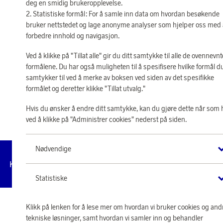
deg en smidig brukeropplevelse.
Statistiske formål: For å samle inn data om hvordan besøkende
bruker nettstedet og lage anonyme analyser som hjelper oss med
forbedre innhold og navigasjon.
Ved å klikke på "Tillat alle" gir du ditt samtykke til alle de ovennevnt
formålene. Du har også muligheten til å spesifisere hvilke formål d
samtykker til ved å merke av boksen ved siden av det spesifikke
formålet og deretter klikke "Tillat utvalg."
Hvis du ønsker å endre ditt samtykke, kan du gjøre dette når som 
ved å klikke på "Administrer cookies" nederst på siden.
Nødvendige
Administrer
Kundeservice
Vilkår
Personvernpolicy
Til
cookies
Statistiske
© 2026 Scandinavian Airlines System-Denmark-Norway-Sweden, org.nr
Klikk på lenken for å lese mer om hvordan vi bruker cookies og and
902001-7720, 195 87 Stockholm
tekniske løsninger, samt hvordan vi samler inn og behandler