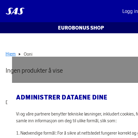
Logg i
EUROBONUS SHOP
Hjem
Ooni
Ingen produkter å vise
ADMINISTRER DATAENE DINE
Det er ingen produkter å vise akkurat nå
Vi og våre partnere benytter tekniske løsninger, inkludert cookies, f
samle inn informasjon om deg til ulike formål, slik som:
Nødvendige formål: For å sikre at nettstedet fungerer korrekt og 