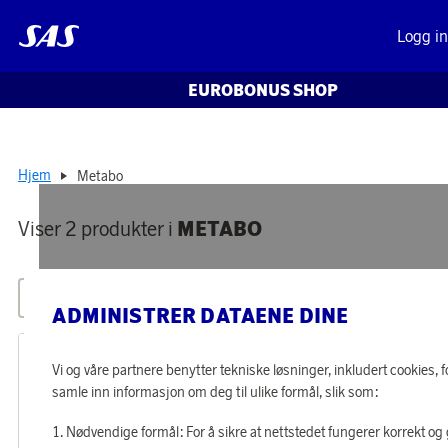
Logg i
EUROBONUS SHOP
Hjem
Metabo
Viser 2 produkter i
METABO
Alle filtre
Sortere
ADMINISTRER DATAENE DINE
Vi og våre partnere benytter tekniske løsninger, inkludert cookies, f
samle inn informasjon om deg til ulike formål, slik som:
Nødvendige formål: For å sikre at nettstedet fungerer korrekt og 