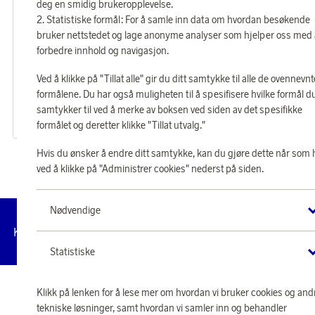
deg en smidig brukeropplevelse.
Statistiske formål: For å samle inn data om hvordan besøkende
bruker nettstedet og lage anonyme analyser som hjelper oss med
forbedre innhold og navigasjon.
Metabo
Metabo
Ved å klikke på "Tillat alle" gir du ditt samtykke til alle de ovennevnt
Opptjen 2 451 poeng
Opptjen 816 poeng
formålene. Du har også muligheten til å spesifisere hvilke formål d
Sabelsag SSE 1100
Stikksag STEB 65 QUICK
samtykker til ved å merke av boksen ved siden av det spesifikke
79 060 poeng
26 320 poeng
formålet og deretter klikke "Tillat utvalg."
eller
2 451 kr
eller
816 kr
Hvis du ønsker å endre ditt samtykke, kan du gjøre dette når som 
ved å klikke på "Administrer cookies" nederst på siden.
Nødvendige
Administrer
Kundeservice
Vilkår
Personvernpolicy
Til
cookies
Statistiske
Klikk på lenken for å lese mer om hvordan vi bruker cookies og and
© 2026 Scandinavian Airlines System-Denmark-Norway-Sweden, org.nr
902001-7720, 195 87 Stockholm
tekniske løsninger, samt hvordan vi samler inn og behandler