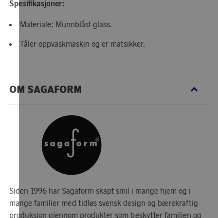
Spesifikasjoner:
Materiale: Munnblåst glass.
Tåler oppvaskmaskin og er matsikker.
OM SAGAFORM
Siden 1996 har Sagaform skapt smil i mange hjem og i
mange familier med tidløs svensk design og bærekraftig
produksjon gjennom produkter som beskytter familien og