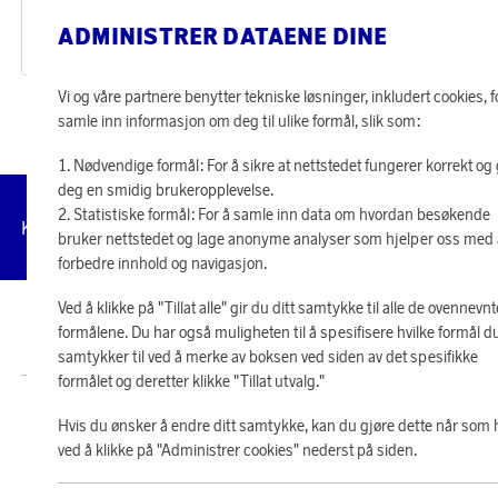
Anni Fleecepledd Grå
Flora Ovnsform Beige
ADMINISTRER DATAENE DINE
9 500 poeng
9 500 poeng
eller
295 kr
eller
295 kr
Vi og våre partnere benytter tekniske løsninger, inkludert cookies, f
samle inn informasjon om deg til ulike formål, slik som:
Nødvendige formål: For å sikre at nettstedet fungerer korrekt og 
deg en smidig brukeropplevelse.
Statistiske formål: For å samle inn data om hvordan besøkende
Administrer
Kundeservice
Vilkår
Personvernpolicy
Til
cookies
bruker nettstedet og lage anonyme analyser som hjelper oss med
forbedre innhold og navigasjon.
Ved å klikke på "Tillat alle" gir du ditt samtykke til alle de ovennevnt
© 2026 Scandinavian Airlines System-Denmark-Norway-Sweden, org.nr
formålene. Du har også muligheten til å spesifisere hvilke formål d
902001-7720, 195 87 Stockholm
samtykker til ved å merke av boksen ved siden av det spesifikke
formålet og deretter klikke "Tillat utvalg."
Butikk SAS EuroBonus drives av Crossroads Loyalty Solutions AS (Postboks
Hvis du ønsker å endre ditt samtykke, kan du gjøre dette når som 
331 Skøyen NO-0213 Oslo).
Copyright © 2026 Crossroads Loyalty Solutions AS. Alle rettigheter
ved å klikke på "Administrer cookies" nederst på siden.
forbeholdt.