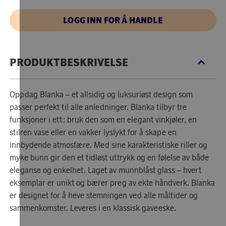
LOGG INN FOR Å HANDLE
PRODUKTBESKRIVELSE
Oppdag Blanka – et allsidig og luksuriøst design som
passer perfekt til alle anledninger. Blanka tilbyr tre
funksjoner i ett: bruk den som en elegant vinkjøler, en
stilren vase eller en vakker lyslykt for å skape en
innbydende atmosfære. Med sine karakteristiske riller og
myke bunn gir den et tidløst uttrykk og en følelse av både
eleganse og enkelhet. Laget av munnblåst glass – hvert
eksemplar er unikt og bærer preg av ekte håndverk. Blanka
er designet for å heve stemningen ved alle måltider og
sammenkomster. Leveres i en klassisk gaveeske.