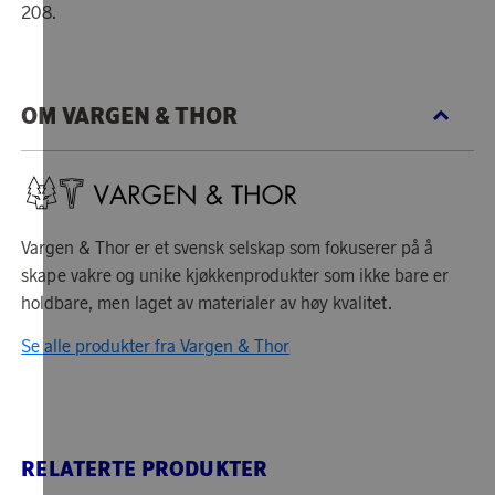
208.
OM VARGEN & THOR
Vargen & Thor er et svensk selskap som fokuserer på å
skape vakre og unike kjøkkenprodukter som ikke bare er
holdbare, men laget av materialer av høy kvalitet.
Se alle produkter fra Vargen & Thor
RELATERTE PRODUKTER