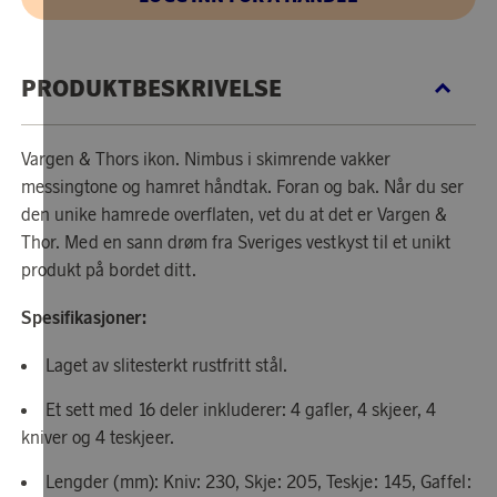
PRODUKTBESKRIVELSE
Vargen & Thors ikon. Nimbus i skimrende vakker
messingtone og hamret håndtak. Foran og bak. Når du ser
den unike hamrede overflaten, vet du at det er Vargen &
Thor. Med en sann drøm fra Sveriges vestkyst til et unikt
produkt på bordet ditt.
Spesifikasjoner:
Laget av slitesterkt rustfritt stål.
Et sett med 16 deler inkluderer: 4 gafler, 4 skjeer, 4
kniver og 4 teskjeer.
Lengder (mm): Kniv: 230, Skje: 205, Teskje: 145, Gaffel: