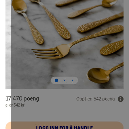
17 470 poeng
Opptjen 542 poeng
eller
542 kr
LOGG INN FOR Å HANDLE