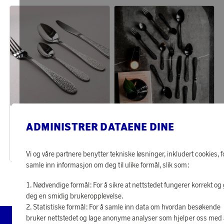
Vargen & Thor
Vargen & Thor
Opptjen 542 poeng
Opptjen 542 poeng
ADMINISTRER DATAENE DINE
Bestikksett 16 stk Gråfot
Bestikksett 16 stk
17 470 poeng
17 470 poeng
eller
542 kr
eller
542 kr
Vi og våre partnere benytter tekniske løsninger, inkludert cookies, f
samle inn informasjon om deg til ulike formål, slik som:
Nødvendige formål: For å sikre at nettstedet fungerer korrekt og 
deg en smidig brukeropplevelse.
Statistiske formål: For å samle inn data om hvordan besøkende
bruker nettstedet og lage anonyme analyser som hjelper oss med