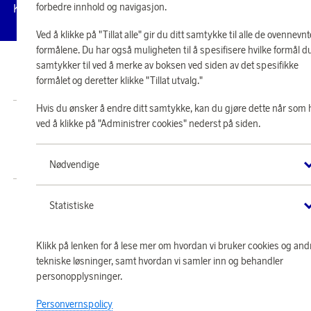
Administrer
forbedre innhold og navigasjon.
Kundeservice
Vilkår
Personvernpolicy
Til
cookies
Ved å klikke på "Tillat alle" gir du ditt samtykke til alle de ovennevnt
formålene. Du har også muligheten til å spesifisere hvilke formål d
samtykker til ved å merke av boksen ved siden av det spesifikke
© 2026 Scandinavian Airlines System-Denmark-Norway-Sweden, org.nr
formålet og deretter klikke "Tillat utvalg."
902001-7720, 195 87 Stockholm
Hvis du ønsker å endre ditt samtykke, kan du gjøre dette når som 
Butikk SAS EuroBonus drives av Crossroads Loyalty Solutions AS (Postboks
ved å klikke på "Administrer cookies" nederst på siden.
331 Skøyen NO-0213 Oslo).
Copyright © 2026 Crossroads Loyalty Solutions AS. Alle rettigheter
forbeholdt.
Nødvendige
Statistiske
Klikk på lenken for å lese mer om hvordan vi bruker cookies og and
tekniske løsninger, samt hvordan vi samler inn og behandler
personopplysninger.
Personvernspolicy