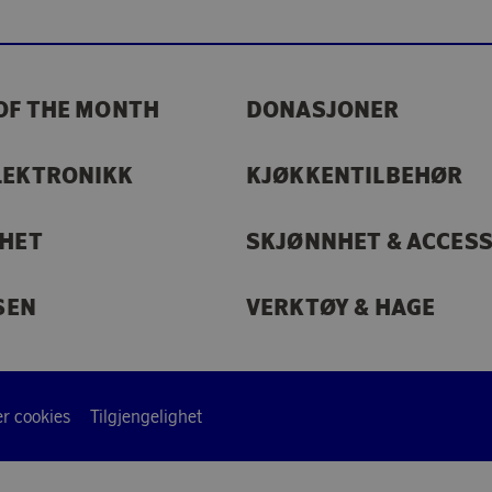
OF THE MONTH
DONASJONER
LEKTRONIKK
KJØKKENTILBEHØR
RHET
SKJØNNHET & ACCES
SEN
VERKTØY & HAGE
r cookies
Tilgjengelighet