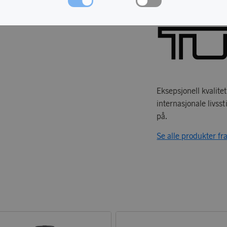
Eksepsjonell kvalite
internasjonale livss
på.
Se alle produkter f