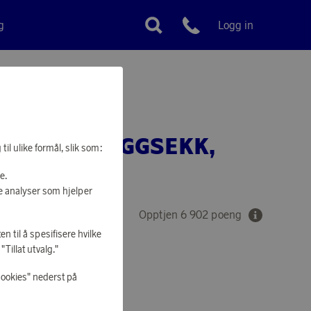
g
Logg in
Kundeservice
ACKING RYGGSEKK,
il ulike formål, slik som:
e.
e analyser som hjelper
Opptjen 6 902 poeng
871 kr
en til å spesifisere hvilke
Tillat utvalg."
cookies" nederst på
 Å HANDLE