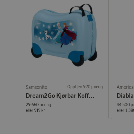
Samsonite
Opptjen 920 poeng
Dream2Go Kjørbar Koffert Frozen Magic
29 660 poeng
44 500 p
eller
919 kr
eller
1 38