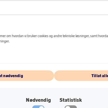
PRODUKTBES
Designet for deg so
har et rent og prof
e mer om hvordan vi bruker cookies og andre tekniske løsninger, samt hvorda
populær funksjonali
ninger.
Spesifikasjoner:
Materiale: Nylon
Størrelse: 44 x 
lat nødvendig
Tillat all
Vekt: 1,82 kg.
Nødvendig
Statistisk
OM TUMI