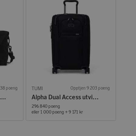
138 poeng
TUMI
Opptjen 9 203 poeng
Alpha Double Expansion Duffel
Alpha Dual Access utvidbar kabinkoffert 55 cm svart
296 840 poeng
eller
1 000 poeng
+
9 171 kr