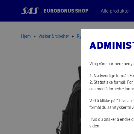
EUROBONUS SHOP
Alle produkter
Hjem
Vesker & tilbehør
Ryggsekker
Alpha Packing 
ADMINIS
Vi og våre partnere benyt
Nødvendige formål: For
Statistiske formål: F
oss med å forbedre innho
Ved å klikke på "Tillat al
formål du samtykker til v
Hvis du ønsker å endre d
siden.