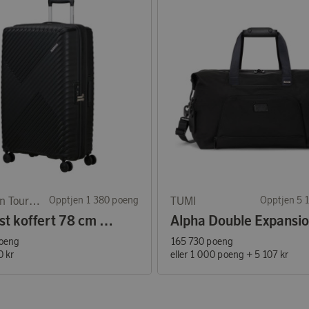
American Tourister
Opptjen 1 380 poeng
TUMI
Opptjen 5 
Diablast koffert 78 cm Black Code
oeng
165 730 poeng
0 kr
eller
1 000 poeng
+
5 107 kr