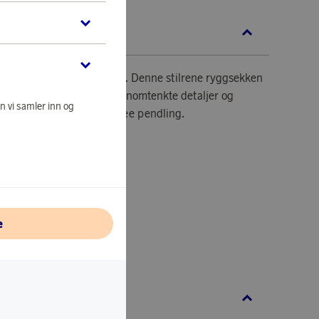
KRIVELSE
m krever mer av hver reise. Denne stilrene ryggsekken
esjonelt utseende med gjennomtenkte detaljer og
n vi samler inn og
tet for en smidig, handsfree pendling.
.
24 x 30,5 cm.
e