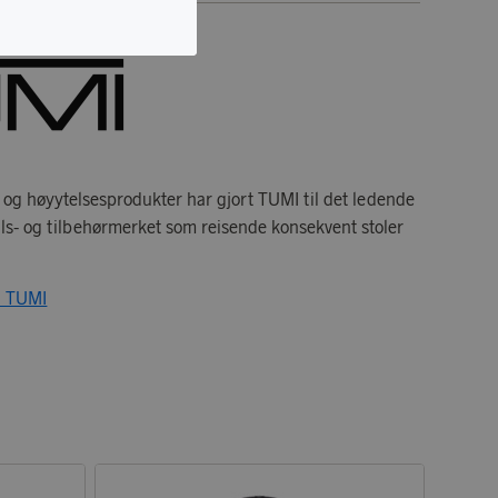
t og høyytelsesprodukter har gjort TUMI til det ledende
tils- og tilbehørmerket som reisende konsekvent stoler
ra TUMI