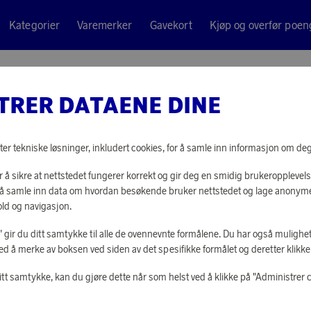
Kategorier
Varemerker
Gavekort
Kjøp og overfør poen
ryggsekk, svart
TRER DATAENE DINE
TUMI
ALPHA P
ter tekniske løsninger, inkludert cookies, for å samle inn informasjon om deg t
SVART
 å sikre at nettstedet fungerer korrekt og gir deg en smidig brukeropplevels
or å samle inn data om hvordan besøkende bruker nettstedet og lage anonym
ld og navigasjon.
222 630 poeng
eller
1 000 poeng
+
6 
le" gir du ditt samtykke til alle de ovennevnte formålene. Du har også mulighet
ed å merke av boksen ved siden av det spesifikke formålet og deretter klikke "
itt samtykke, kan du gjøre dette når som helst ved å klikke på "Administrer 
LOGG INN FOR