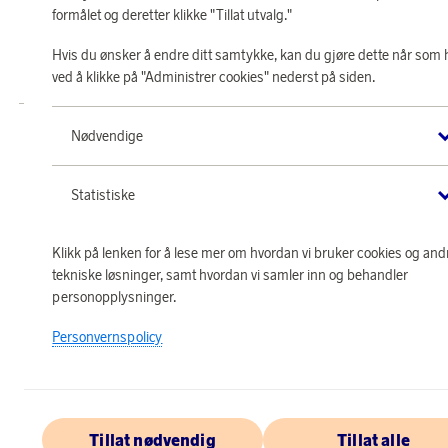
formålet og deretter klikke "Tillat utvalg."
Butikk SAS EuroBonus drives av Crossroads Loyalty Solutions AS (Postboks
331 Skøyen NO-0213 Oslo).
Hvis du ønsker å endre ditt samtykke, kan du gjøre dette når som 
Copyright © 2026 Crossroads Loyalty Solutions AS. Alle rettigheter
ved å klikke på "Administrer cookies" nederst på siden.
forbeholdt.
Nødvendige
Statistiske
Klikk på lenken for å lese mer om hvordan vi bruker cookies og and
tekniske løsninger, samt hvordan vi samler inn og behandler
personopplysninger.
Personvernspolicy
Tillat nødvendig
Tillat alle