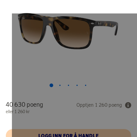
40 630 poeng
Opptjen 1 260 poeng
eller
1 260 kr
LOGG INN FOR Å HANDLE