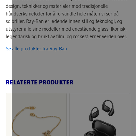
design, teknikker og materialer med tradisjonelle
håndverksmetoder for å forvandle hele måten vi ser på
solbriller. Ray-Ban er ledende innen stil og teknologi, og
utstyrer alle sine modeller med enestående glass. Ikonisk,
legendarisk og brukt av film- og rockestjerner verden over.
Se alle produkter fra Ray-Ban
RELATERTE PRODUKTER