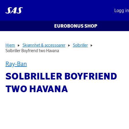
Logg i
EUROBONUS SHOP
Hjem
Skjønnhet & accessoarer
Solbriller
Solbriller Boyfriend two Havana
Ray-Ban
SOLBRILLER BOYFRIEND
TWO HAVANA