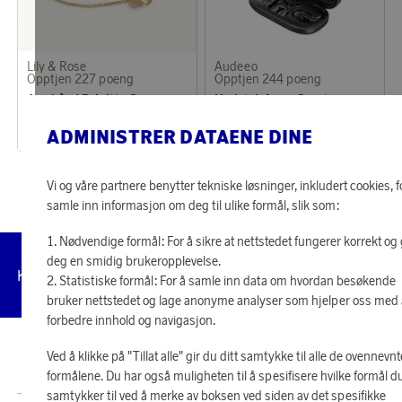
Lily & Rose
Audeeo
Opptjen 227 poeng
Opptjen 244 poeng
Armbånd Brigitte Champagne Mist
Hodetelefoner Sport TWS Escape
7 320 poeng
7 870 poeng
ADMINISTRER DATAENE DINE
eller
227 kr
eller
244 kr
Vi og våre partnere benytter tekniske løsninger, inkludert cookies, f
samle inn informasjon om deg til ulike formål, slik som:
Nødvendige formål: For å sikre at nettstedet fungerer korrekt og 
deg en smidig brukeropplevelse.
Administrer
Kundeservice
Vilkår
Personvernpolicy
Til
Statistiske formål: For å samle inn data om hvordan besøkende
cookies
bruker nettstedet og lage anonyme analyser som hjelper oss med
forbedre innhold og navigasjon.
© 2026 Scandinavian Airlines System-Denmark-Norway-Sweden, org.nr
Ved å klikke på "Tillat alle" gir du ditt samtykke til alle de ovennevnt
902001-7720, 195 87 Stockholm
formålene. Du har også muligheten til å spesifisere hvilke formål d
samtykker til ved å merke av boksen ved siden av det spesifikke