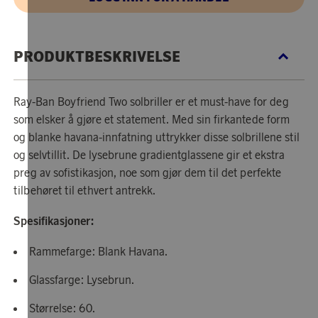
PRODUKTBESKRIVELSE
Ray-Ban Boyfriend Two solbriller er et must-have for deg
som elsker å gjøre et statement. Med sin firkantede form
og blanke havana-innfatning uttrykker disse solbrillene stil
og selvtillit. De lysebrune gradientglassene gir et ekstra
preg av sofistikasjon, noe som gjør dem til det perfekte
tilbehøret til ethvert antrekk.
Spesifikasjoner:
Rammefarge: Blank Havana.
Glassfarge: Lysebrun.
Størrelse: 60.