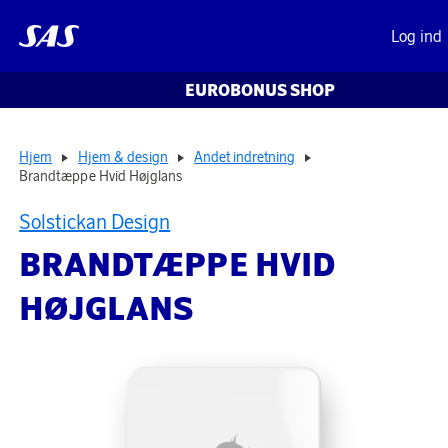
Log ind
EUROBONUS SHOP
Hjem
Hjem & design
Andet indretning
Brandtæppe Hvid Højglans
Solstickan Design
BRANDTÆPPE HVID
HØJGLANS