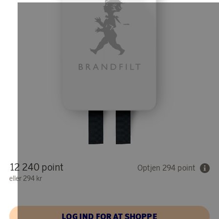
12 240 point
Optjen 294 point
eller
294 kr
LOG IND FOR AT SHOPPE