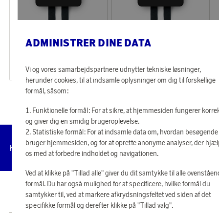
Solstickan Design
Solstickan Design
ADMINISTRER DINE DATA
Optjen 294 point
Optjen 294 point
Brandtæppe Sort Mat
Brandtæppe Sort/Guld Mat
12 240 point
12 240 point
Vi og vores samarbejdspartnere udnytter tekniske løsninger,
eller
294 kr
eller
294 kr
herunder cookies, til at indsamle oplysninger om dig til forskellige
formål, såsom:
Funktionelle formål: For at sikre, at hjemmesiden fungerer korre
og giver dig en smidig brugeroplevelse.
Statistiske formål: For at indsamle data om, hvordan besøgende
bruger hjemmesiden, og for at oprette anonyme analyser, der hjæ
Administrer
Kundeservice
Vilkår
Privatlivspolitik
Tilg
cookies
os med at forbedre indholdet og navigationen.
Ved at klikke på "Tillad alle" giver du dit samtykke til alle ovenståe
formål. Du har også mulighed for at specificere, hvilke formål du
© 2026 Scandinavian Airlines System-Denmark-Norway-Sweden, org.nr
samtykker til, ved at markere afkrydsningsfeltet ved siden af det
902001-7720, 195 87 Stockholm
specifikke formål og derefter klikke på "Tillad valg".