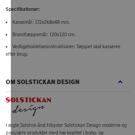
Specifikationer:
Kassemål: 172x268x48 mm.
Brandtæppemål: 120x120 cm.
Vedligeholdelsesinstruktioner: Tæppet skal kasseres
efter brug.
OM SOLSTICKAN DESIGN
I ægte Solstick-ånd tilbyder Solstickan Design moderne og
populære produkter med høj kvalitet i bolig- og