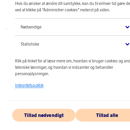
Hvis du ønsker at ændre dit samtykke, kan du til enhver tid gøre de
Butik SAS EuroBonus drives af Crossroads Loyalty Solutions ApS (Park Allé
ved at klikke på "Administrer cookies" nederst på siden.
295, 2., 2605 Brøndby).
Copyright © 2026 Crossroads Loyalty Solutions ApS. Alle rettigheder
forbeholdes.
Nødvendige
Statistiske
Klik på linket for at læse mere om, hvordan vi bruger cookies og an
tekniske løsninger, og hvordan vi indsamler og behandler
personoplysninger.
Integritetspolitik
Tillad nødvendigt
Tillad alle