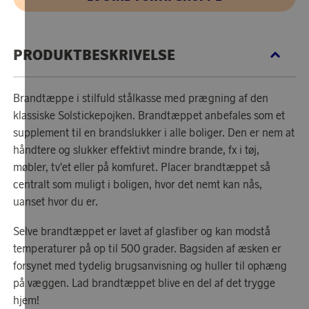
PRODUKTBESKRIVELSE
Brandtæppe i stilfuld stålkasse med prægning af den
klassiske Solstickepojken. Brandtæppet anbefales som et
supplement til en brandslukker i alle boliger. Den er nem at
håndtere og slukker effektivt mindre brande, fx i tøj,
møbler, tv'et eller på komfuret. Placer brandtæppet så
centralt som muligt i boligen, hvor det nemt kan nås,
uanset hvor du er.
Selve brandtæppet er lavet af glasfiber og kan modstå
temperaturer på op til 500 grader. Bagsiden af ​​æsken er
forsynet med tydelig brugsanvisning og huller til ophæng
på væggen. Lad brandtæppet blive en del af det trygge
hjem!