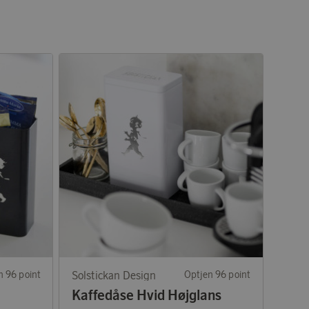
n 96 point
Solstickan Design
Optjen 96 point
Kaffedåse Hvid Højglans