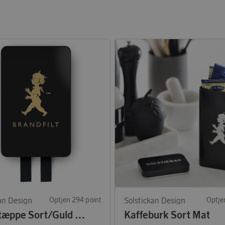
an Design
Optjen 294 point
Solstickan Design
Optje
Brandtæppe Sort/Guld Mat
Kaffeburk Sort Mat