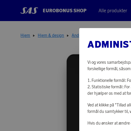
EUROBONUS SHOP
Alle produkter
Hjem
Hjem & design
Andet indretning
Brandtæppe 
ADMINIS
Vi og vores samarbejdspar
forskellige formål, såsom
Funktionelle formål: F
Statistiske formål: F
der hjælper os med at fo
Ved at klikke på "Tillad a
formål du samtykker til, 
Hvis du ønsker at ændre d