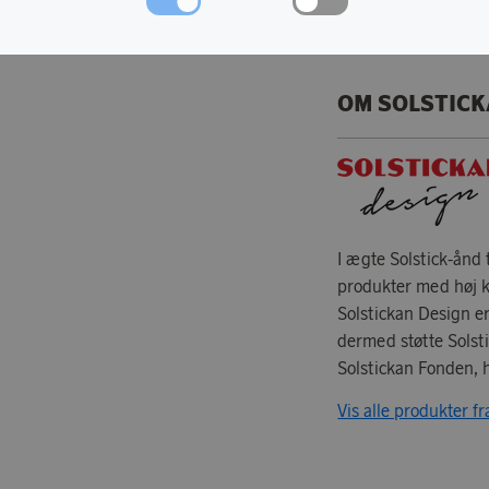
Vedligeholdelses
OM SOLSTICK
I ægte Solstick-ånd
produkter med høj k
Solstickan Design e
dermed støtte Solsti
Solstickan Fonden, 
Vis alle produkter f