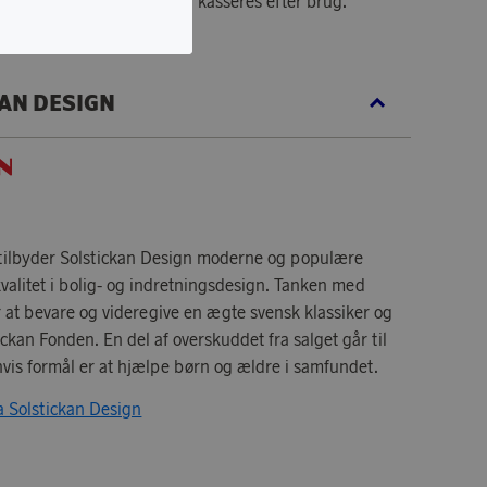
instruktioner: Tæppet skal kasseres efter brug.
AN DESIGN
 tilbyder Solstickan Design moderne og populære
valitet i bolig- og indretningsdesign. Tanken med
r at bevare og videregive en ægte svensk klassiker og
ckan Fonden. En del af overskuddet fra salget går til
hvis formål er at hjælpe børn og ældre i samfundet.
ra Solstickan Design