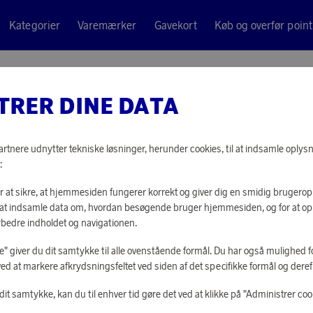
Kategorier
Varemærker
Gavekort
Køb og overfør point
Sort Mat
TRER DINE DATA
Solstickan Desi
BRANDT
tnere udnytter tekniske løsninger, herunder cookies, til at indsamle oplysn
:
12 240 point
or at sikre, at hjemmesiden fungerer korrekt og giver dig en smidig brugerop
eller
294 kr
or at indsamle data om, hvordan besøgende bruger hjemmesiden, og for at o
rbedre indholdet og navigationen.
lle" giver du dit samtykke til alle ovenstående formål. Du har også mulighed fo
LOG IND FOR 
ved at markere afkrydsningsfeltet ved siden af det specifikke formål og derefte
it samtykke, kan du til enhver tid gøre det ved at klikke på "Administrer coo