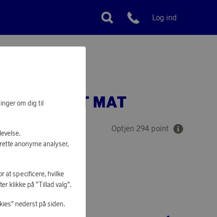
Log ind
Kundeservice
gn
ÆPPE SORT MAT
inger om dig til
Optjen 294 point
levelse.
prette anonyme analyser,
r at specificere, hvilke
AT SHOPPE
r klikke på "Tillad valg".
kies" nederst på siden.