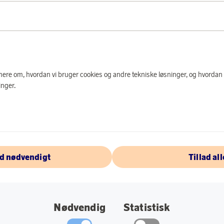
PRODUKTBES
Brandtæppe i stilfu
Solstickepojken. Br
brandslukker i alle 
mindre brande, fx i 
e mere om, hvordan vi bruger cookies og andre tekniske løsninger, og hvordan
så centralt som muli
nger.
Selve brandtæppet e
til 500 grader. Bags
og huller til ophæn
trygge hjem!
ad nødvendigt
Tillad all
Specifikationer:
Kassemål: 172x
Brandtæppemål:
Nødvendig
Statistisk