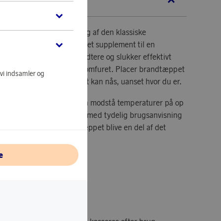
KRIVELSE
ld stålkasse med prægning af den klassiske
andtæppet anbefales som et supplement til en
boliger. Den er nem at håndtere og slukker effektivt
tøj, møbler, tv'et eller på komfuret. Placer brandtæppet
 vi indsamler og
gt i boligen, hvor det nemt kan nås, uanset hvor du er.
r lavet af glasfiber og kan modstå temperaturer på op
iden af ​​æsken er forsynet med tydelig brugsanvisning
g på væggen. Lad brandtæppet blive en del af det
e
268x48 mm.
 120x120 cm.