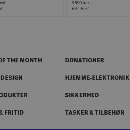
int
3 990 point
kr
eller
96 kr
OF THE MONTH
DONATIONER
 DESIGN
HJEMME-ELEKTRONIK
RODUKTER
SIKKERHED
& FRITID
TASKER & TILBEHØR