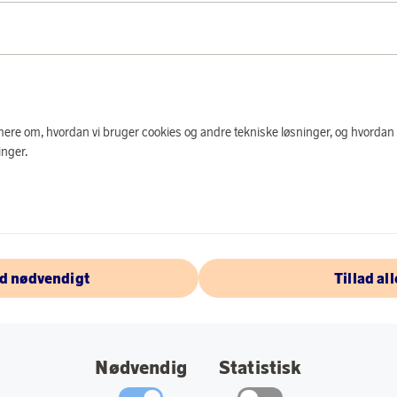
PRODUKTBES
Forbedre vaskeople
duftkugler. De er p
Laundry Sheets til a
til 14 uger.
e mere om, hvordan vi bruger cookies og andre tekniske løsninger, og hvordan
nger.
Duftkuglerne er 
Nem at dosere og 
Duften holder i o
Duftkuglerne fo
ad nødvendigt
Tillad all
alle stoffer.
Tubeemballagen 
brug bekvem, hurti
Nødvendig
Statistisk
Specifikationer: