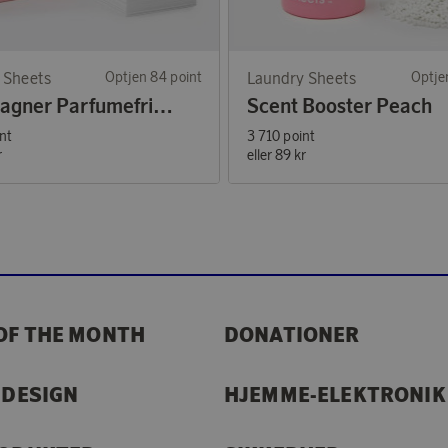
 Sheets
Optjen 84 point
Laundry Sheets
Optje
Vaskelagner Parfumefri 60 vaske
Scent Booster Peach
nt
3 710 point
r
eller
89 kr
OF THE MONTH
DONATIONER
 DESIGN
HJEMME-ELEKTRONIK