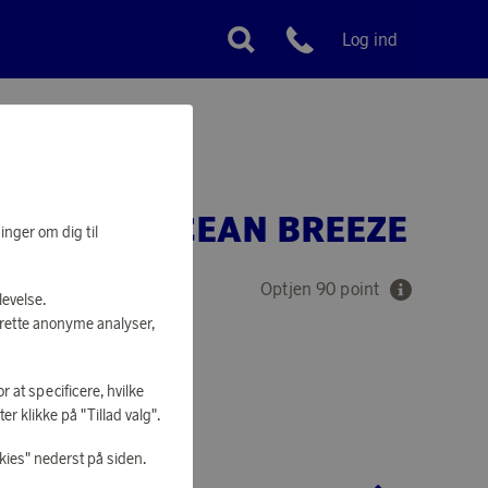
Log ind
Kundeservice
OOSTER OCEAN BREEZE
inger om dig til
Optjen 90 point
levelse.
prette anonyme analyser,
r at specificere, hvilke
AT SHOPPE
r klikke på "Tillad valg".
kies" nederst på siden.