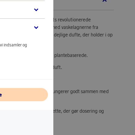
KRIVELSE
velsen med Laundry Sheets revolutionerede
erfekte at bruge sammen med vaskelagnerne fra
t friske vasketøjet op med dejlige dufte, der holder i op
 vi indsamler og
biologisk nedbrydelige og plantebaserede.
giver tøjet en fantastisk duft.
p til 14 uger efter vask.
rårsager ingen slitage og fungerer godt sammen med
e
har en smart doseringshætte, der gør dosering og
g og nem.