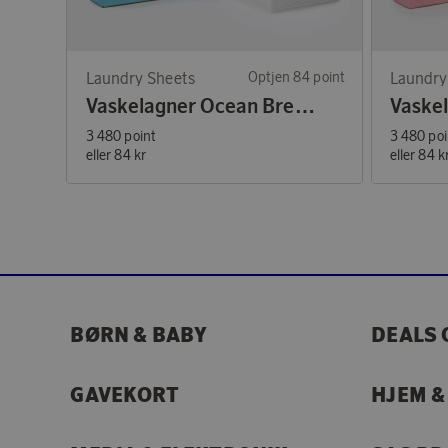
Laundry Sheets
Optjen 84 point
Laundry
Vaskelagner Ocean Breeze 60 vaske
3 480 point
3 480 poi
eller
84 kr
eller
84 k
BØRN & BABY
DEALS 
GAVEKORT
HJEM &