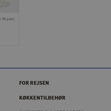
n 90 point
FOR REJSEN
KØKKENTILBEHØR