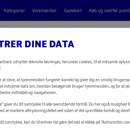
Kategorier
Varemærker
Gavekort
Køb og overfør point
 Breeze
TRER DINE DATA
Laundry Sheets
SCENT B
tnere udnytter tekniske løsninger, herunder cookies, til at indsamle oplysn
:
3 710 point
or at sikre, at hjemmesiden fungerer korrekt og giver dig en smidig brugerop
eller
89 kr
or at indsamle data om, hvordan besøgende bruger hjemmesiden, og for at o
rbedre indholdet og navigationen.
lle" giver du dit samtykke til alle ovenstående formål. Du har også mulighed fo
LOG IND FOR 
ved at markere afkrydsningsfeltet ved siden af det specifikke formål og derefte
it samtykke, kan du til enhver tid gøre det ved at klikke på "Administrer coo