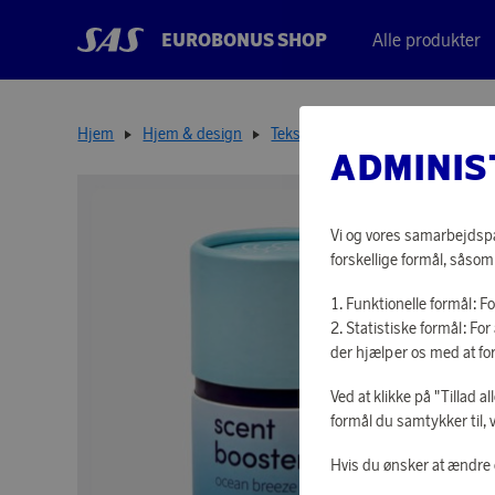
EUROBONUS SHOP
Alle produkter
Hjem
Hjem & design
Tekstiler
Scent Booster Ocean
ADMINIS
Vi og vores samarbejdspar
forskellige formål, såsom
Funktionelle formål: F
Statistiske formål: F
der hjælper os med at fo
Ved at klikke på "Tillad a
formål du samtykker til, 
Hvis du ønsker at ændre d