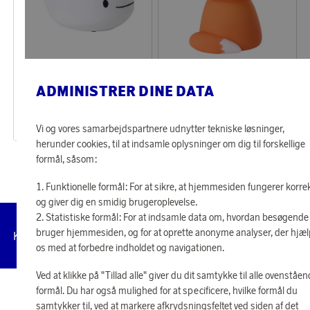
EGLO
EGLO
Optjen 105 point
Optjen 105 point
ADMINISTRER DINE DATA
Nattelampe Hval
Nattelampe Ræv
4 360 point
4 360 point
Vi og vores samarbejdspartnere udnytter tekniske løsninger,
eller
105 kr
eller
105 kr
herunder cookies, til at indsamle oplysninger om dig til forskellige
formål, såsom:
Funktionelle formål: For at sikre, at hjemmesiden fungerer korre
og giver dig en smidig brugeroplevelse.
Statistiske formål: For at indsamle data om, hvordan besøgende
Administrer
bruger hjemmesiden, og for at oprette anonyme analyser, der hjæ
Kundeservice
Vilkår
Privatlivspolitik
Tilg
cookies
os med at forbedre indholdet og navigationen.
Ved at klikke på "Tillad alle" giver du dit samtykke til alle ovenståe
formål. Du har også mulighed for at specificere, hvilke formål du
© 2026 Scandinavian Airlines System-Denmark-Norway-Sweden, org.nr
samtykker til, ved at markere afkrydsningsfeltet ved siden af det
902001-7720, 195 87 Stockholm