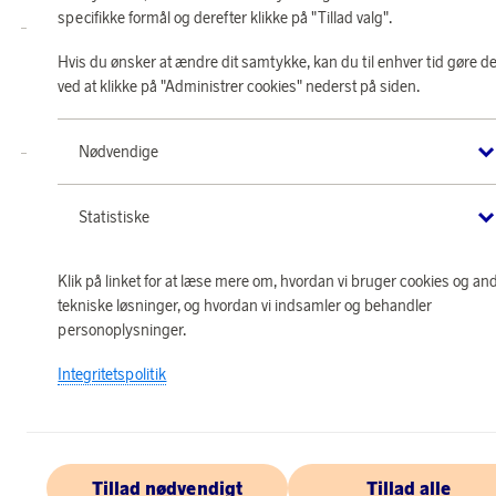
specifikke formål og derefter klikke på "Tillad valg".
Butik SAS EuroBonus drives af Crossroads Loyalty Solutions ApS (Park Allé
Hvis du ønsker at ændre dit samtykke, kan du til enhver tid gøre de
295, 2., 2605 Brøndby).
ved at klikke på "Administrer cookies" nederst på siden.
Copyright © 2026 Crossroads Loyalty Solutions ApS. Alle rettigheder
forbeholdes.
Nødvendige
Statistiske
Klik på linket for at læse mere om, hvordan vi bruger cookies og an
tekniske løsninger, og hvordan vi indsamler og behandler
personoplysninger.
Integritetspolitik
Tillad nødvendigt
Tillad alle