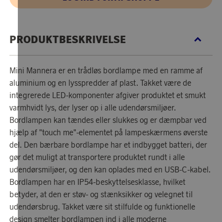
PRODUKTBESKRIVELSE
Mini Mannera er en trådløs bordlampe med en ramme af
aluminium og en lysspredder af plast. Takket være de
integrerede LED-komponenter afgiver produktet et smukt
varmhvidt lys, der lyser op i alle udendørsmiljøer.
Bordlampen kan tændes eller slukkes og er dæmpbar ved
hjælp af "touch me"-elementet på lampeskærmens øverste
del. Den bærbare bordlampe har et indbygget batteri, der
gør det muligt at transportere produktet rundt i alle
udendørsmiljøer, og den kan oplades med en USB-C-kabel.
Bordlampen har en IP54-beskyttelsesklasse, hvilket
betyder, at den er støv- og stænksikker og velegnet til
udendørsbrug. Takket være sit stilfulde og funktionelle
design smelter bordlampen ind i alle moderne