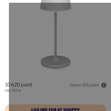
10 620 point
Optjen 255 point
eller
255 kr
LOG IND FOR AT SHOPPE