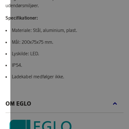
udendørsmiljøer.
Specifikationer:
Materiale: Stål, aluminium, plast.
Mål: 200x75x75 mm.
Lyskilde: LED.
IP54.
Ladekabel medfølger ikke.
OM EGLO