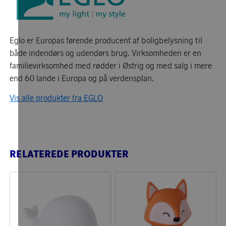
Eglo er Europas førende producent af boligbelysning til
både indendørs og udendørs brug. Virksomheden er en
familievirksomhed med rødder i Østrig og med salg i mere
end 60 lande i Europa og på verdensplan.
Vis alle produkter fra EGLO
RELATEREDE PRODUKTER